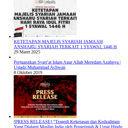
KETETAPAN MAJELIS SYARIAH JAMAAH
ANSHARU SYARIAH TERKAIT 1 SYAWAL 1446 H
29 Maret 2025
Perjuangkan Syari’at Islam Agar Allah Meredam Azabnya |
Ustadz Muhammad Achwan
8 Oktober 2019
[PRESS RELEASE] “Tragedi Kekerasan dan Kedzaliman
Yang Dialami Muslim India oleh Pemerintah & Umat Hindu