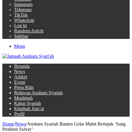
Instagram
Telegram
TikTok
WhatsApp
Log In
Random Article
Sidebar
Menu
Beranda
News
Artikel
Event
Press Rilis
Relawan Ansharu Syariah
Muslimah
Kabar Syariah
Khutbah Jum’at
Profil
Home
/
News
/
Ansharu Syariah Banten Gelar Mabit Bertajuk ‘Sang
Problem Solver’