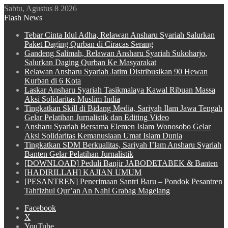
Sabtu, Agustus 8 2026
Flash News
Tebar Cinta Idul Adha, Relawan Ansharu Syariah Salurkan
Paket Daging Qurban di Ciracas Serang
Gandeng Salimah, Relawan Ansharu Syariah Sukoharjo,
Salurkan Daging Qurban Ke Masyarakat
Relawan Ansharu Syariah Jatim Distribusikan 90 Hewan
Kurban di 6 Kota
Laskar Ansharu Syariah Tasikmalaya Kawal Ribuan Massa
Aksi Solidaritas Muslim India
Tingkatkan Skill di Bidang Media, Sariyah Ilam Jawa Tengah
Gelar Pelatihan Jurnalistik dan Editing Video
Ansharu Syariah Bersama Elemen Islam Wonosobo Gelar
Aksi Solidaritas Kemanusiaan Umat Islam Dunia
Tingkatkan SDM Berkualitas, Sariyah I’lam Ansharu Syariah
Banten Gelar Pelatihan Jurnalistik
[DOWNLOAD] Peduli Banjir JABODETABEK & Banten
[HADIRILLAH] KAJIAN UMUM
[PESANTREN] Penerimaan Santri Baru – Pondok Pesantren
Tahfizhul Qur’an An Nahl Grabag Magelang
Facebook
X
YouTube