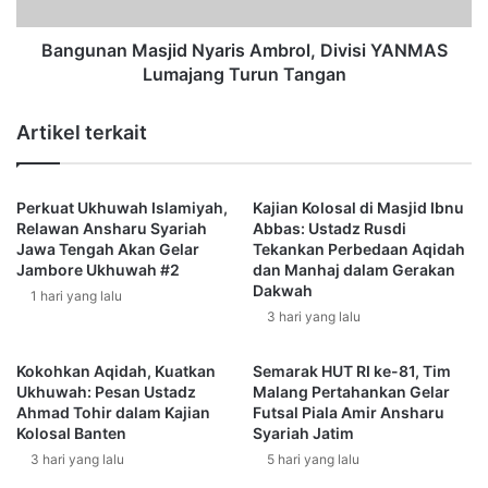
A
n
N
M
M
a
Bangunan Masjid Nyaris Ambrol, Divisi YANMAS
A
s
Lumajang Turun Tangan
S
j
A
i
Artikel terkait
n
d
s
N
h
y
a
Perkuat Ukhuwah Islamiyah,
Kajian Kolosal di Masjid Ibnu
a
Relawan Ansharu Syariah
Abbas: Ustadz Rusdi
r
r
Jawa Tengah Akan Gelar
Tekankan Perbedaan Aqidah
u
i
Jambore Ukhuwah #2
dan Manhaj dalam Gerakan
s
s
Dakwah
1 hari yang lalu
y
A
3 hari yang lalu
a
m
r
b
i
r
Kokohkan Aqidah, Kuatkan
Semarak HUT RI ke-81, Tim
'
o
Ukhuwah: Pesan Ustadz
Malang Pertahankan Gelar
a
Ahmad Tohir dalam Kajian
Futsal Piala Amir Ansharu
l
Kolosal Banten
Syariah Jatim
h
,
B
D
3 hari yang lalu
5 hari yang lalu
o
i