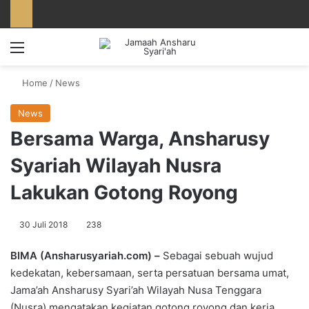
Menu
Home
/
News
News
Bersama Warga, Ansharusy
Syariah Wilayah Nusra
Lakukan Gotong Royong
30 Juli 2018
238
BIMA (Ansharusyariah.com) –
Sebagai sebuah wujud
kedekatan, kebersamaan, serta persatuan bersama umat,
Jama’ah Ansharusy Syari’ah Wilayah Nusa Tenggara
(Nusra) mengatakan kegiatan gotong royong dan kerja