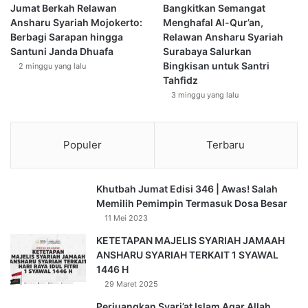
u
Jumat Berkah Relawan
Bangkitkan Semangat
n
Ansharu Syariah Mojokerto:
Menghafal Al-Qur’an,
T
Berbagi Sarapan hingga
Relawan Ansharu Syariah
a
Santuni Janda Dhuafa
Surabaya Salurkan
n
Bingkisan untuk Santri
2 minggu yang lalu
g
Tahfidz
a
3 minggu yang lalu
n
Populer
Terbaru
Khutbah Jumat Edisi 346 | Awas! Salah
Memilih Pemimpin Termasuk Dosa Besar
11 Mei 2023
KETETAPAN MAJELIS SYARIAH JAMAAH
ANSHARU SYARIAH TERKAIT 1 SYAWAL
1446 H
29 Maret 2025
Perjuangkan Syari’at Islam Agar Allah