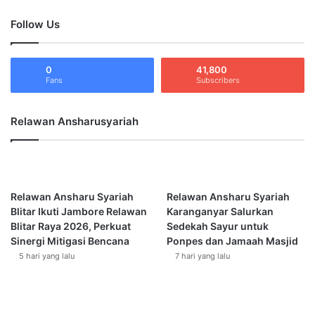
g
v
Follow Us
o
i
r
s
R
i
e
0
41,800
Y
Fans
Subscribers
n
A
o
N
v
M
Relawan Ansharusyariah
a
A
s
S
i
L
M
u
u
m
Relawan Ansharu Syariah
Relawan Ansharu Syariah
s
a
Blitar Ikuti Jambore Relawan
Karanganyar Salurkan
h
j
Blitar Raya 2026, Perkuat
Sedekah Sayur untuk
o
a
Sinergi Mitigasi Bencana
Ponpes dan Jamaah Masjid
l
n
5 hari yang lalu
7 hari yang lalu
l
g
a
T
u
r