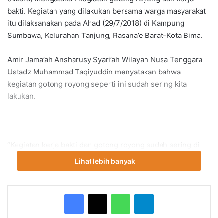
bakti. Kegiatan yang dilakukan bersama warga masyarakat
itu dilaksanakan pada Ahad (29/7/2018) di Kampung
Sumbawa, Kelurahan Tanjung, Rasana’e Barat-Kota Bima.
Amir Jama’ah Ansharusy Syari’ah Wilayah Nusa Tenggara
Ustadz Muhammad Taqiyuddin menyatakan bahwa
kegiatan gotong royong seperti ini sudah sering kita
lakukan.
“Kegiatan kerja bakti dan gotong royong sudah sering di
lakukan oleh jamaah Ansharusy Syariah, karena ini
Lihat lebih banyak
memang merupakan agenda rutin yang akan dilakukan oleh
kami”.
WhatsApp
Telegram
Jama’ah Ansharusy Syari’ah sebagai sebuah jamaah yang
terbuka terhadap umat akan terus mengupayakan