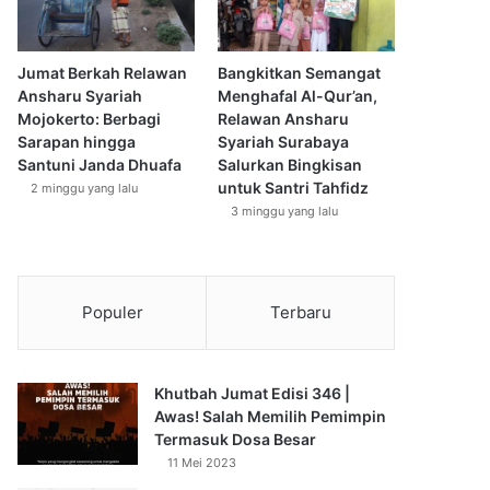
Jumat Berkah Relawan
Bangkitkan Semangat
Ansharu Syariah
Menghafal Al-Qur’an,
Mojokerto: Berbagi
Relawan Ansharu
Sarapan hingga
Syariah Surabaya
Santuni Janda Dhuafa
Salurkan Bingkisan
untuk Santri Tahfidz
2 minggu yang lalu
3 minggu yang lalu
Populer
Terbaru
Khutbah Jumat Edisi 346 |
Awas! Salah Memilih Pemimpin
Termasuk Dosa Besar
11 Mei 2023