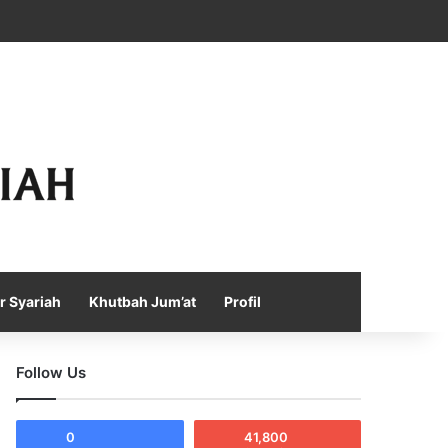
Facebook
X
YouTube
Instagram
Telegram
TikTok
WhatsApp
Log In
Random Article
Sidebar
r Syariah
Khutbah Jum’at
Profil
Follow Us
0
41,800