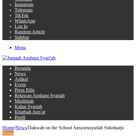
Instagram
Telegram
TikTok
WhatsApp
Log In
Random Article
Sidebar
Menu
Beranda
News
Artikel
Event
Press Rilis
Relawan Ansharu Syariah
Muslimah
Kabar Syariah
Khutbah Jum’at
Profil
Home
/
News
/
Dakwah on the School Ansyarusyariah Sukoharjo
News