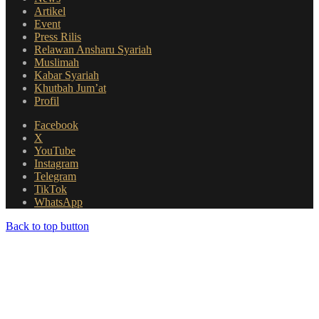
Artikel
Event
Press Rilis
Relawan Ansharu Syariah
Muslimah
Kabar Syariah
Khutbah Jum’at
Profil
Facebook
X
YouTube
Instagram
Telegram
TikTok
WhatsApp
Back to top button