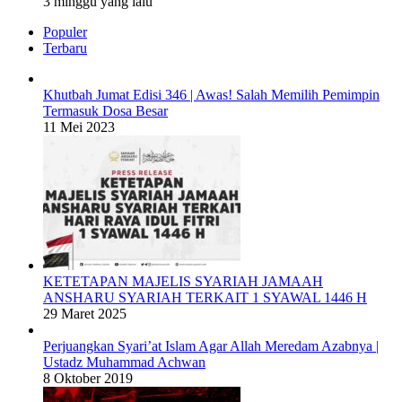
3 minggu yang lalu
Populer
Terbaru
Khutbah Jumat Edisi 346 | Awas! Salah Memilih Pemimpin
Termasuk Dosa Besar
11 Mei 2023
KETETAPAN MAJELIS SYARIAH JAMAAH
ANSHARU SYARIAH TERKAIT 1 SYAWAL 1446 H
29 Maret 2025
Perjuangkan Syari’at Islam Agar Allah Meredam Azabnya |
Ustadz Muhammad Achwan
8 Oktober 2019