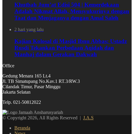
Khutbah Jum’at Edisi 504 | Kemerdekaan
Adalah Nikmat Allah, Mensyukurinya dengan
Taat dan Menjaganya dengan Amal Saleh
2 hari yang lalu
Kajian Kolosal di Masjid Ibnu Abbas: Ustadz
Rusdi Tekankan Perbedaan Aqidah dan
Manhaj dalam Gerakan Dakwah
Office
Gedung Menara 165 Lt.4
Jl. TB Simatupang No.Kav.1 RT.3/RW.3
Cilandak Timur, Pasar Minggu
Jakarta Selatan
Telp. 021-50812022
© Copyright 2026, All Rights Reserved |
J.A.S
Beranda
News