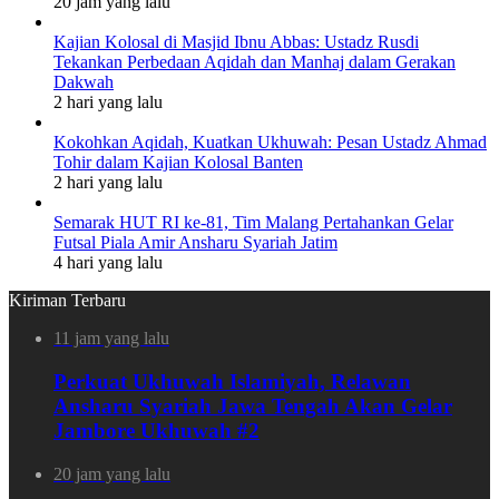
20 jam yang lalu
Kajian Kolosal di Masjid Ibnu Abbas: Ustadz Rusdi
Tekankan Perbedaan Aqidah dan Manhaj dalam Gerakan
Dakwah
2 hari yang lalu
Kokohkan Aqidah, Kuatkan Ukhuwah: Pesan Ustadz Ahmad
Tohir dalam Kajian Kolosal Banten
2 hari yang lalu
Semarak HUT RI ke-81, Tim Malang Pertahankan Gelar
Futsal Piala Amir Ansharu Syariah Jatim
4 hari yang lalu
Kiriman Terbaru
11 jam yang lalu
Perkuat Ukhuwah Islamiyah, Relawan
Ansharu Syariah Jawa Tengah Akan Gelar
Jambore Ukhuwah #2
20 jam yang lalu