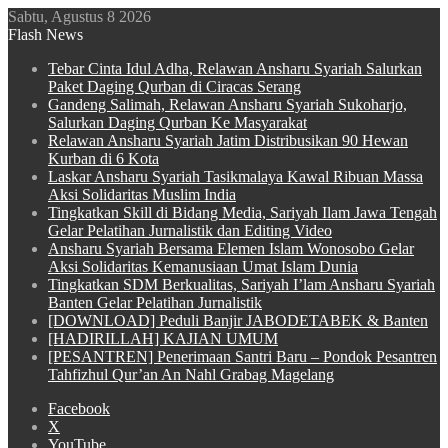
Sabtu, Agustus 8 2026
Flash News
Tebar Cinta Idul Adha, Relawan Ansharu Syariah Salurkan
Paket Daging Qurban di Ciracas Serang
Gandeng Salimah, Relawan Ansharu Syariah Sukoharjo,
Salurkan Daging Qurban Ke Masyarakat
Relawan Ansharu Syariah Jatim Distribusikan 90 Hewan
Kurban di 6 Kota
Laskar Ansharu Syariah Tasikmalaya Kawal Ribuan Massa
Aksi Solidaritas Muslim India
Tingkatkan Skill di Bidang Media, Sariyah Ilam Jawa Tengah
Gelar Pelatihan Jurnalistik dan Editing Video
Ansharu Syariah Bersama Elemen Islam Wonosobo Gelar
Aksi Solidaritas Kemanusiaan Umat Islam Dunia
Tingkatkan SDM Berkualitas, Sariyah I’lam Ansharu Syariah
Banten Gelar Pelatihan Jurnalistik
[DOWNLOAD] Peduli Banjir JABODETABEK & Banten
[HADIRILLAH] KAJIAN UMUM
[PESANTREN] Penerimaan Santri Baru – Pondok Pesantren
Tahfizhul Qur’an An Nahl Grabag Magelang
Facebook
X
YouTube