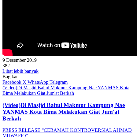
9 Desember 2019
382
Lihat lebih banyak
Bagikan
Facebook
X
WhatsApp
Telegram
(Video)Di Masjid Baitul Makmur Kampung Nae YANMAS Kota
Bima Melakukan Giat Jum'at Berkah
(Video)Di Masjid Baitul Makmur Kampung Nae
YANMAS Kota Bima Melakukan Giat Jum'at
Berkah
PRESS RELEASE “CERAMAH KONTROVERSIAL AHMAD
MUWAFIQ”