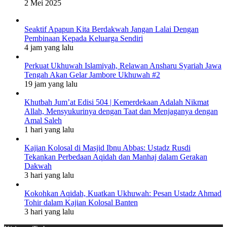
2 Mei 2025
Seaktif Apapun Kita Berdakwah Jangan Lalai Dengan
Pembinaan Kepada Keluarga Sendiri
4 jam yang lalu
Perkuat Ukhuwah Islamiyah, Relawan Ansharu Syariah Jawa
Tengah Akan Gelar Jambore Ukhuwah #2
19 jam yang lalu
Khutbah Jum’at Edisi 504 | Kemerdekaan Adalah Nikmat
Allah, Mensyukurinya dengan Taat dan Menjaganya dengan
Amal Saleh
1 hari yang lalu
Kajian Kolosal di Masjid Ibnu Abbas: Ustadz Rusdi
Tekankan Perbedaan Aqidah dan Manhaj dalam Gerakan
Dakwah
3 hari yang lalu
Kokohkan Aqidah, Kuatkan Ukhuwah: Pesan Ustadz Ahmad
Tohir dalam Kajian Kolosal Banten
3 hari yang lalu