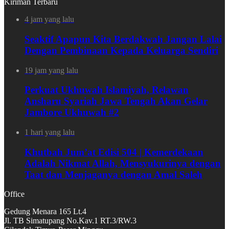
Kiriman Terbaru
4 jam yang lalu
Seaktif Apapun Kita Berdakwah Jangan Lalai
Dengan Pembinaan Kepada Keluarga Sendiri
19 jam yang lalu
Perkuat Ukhuwah Islamiyah, Relawan
Ansharu Syariah Jawa Tengah Akan Gelar
Jambore Ukhuwah #2
1 hari yang lalu
Khutbah Jum’at Edisi 504 | Kemerdekaan
Adalah Nikmat Allah, Mensyukurinya dengan
Taat dan Menjaganya dengan Amal Saleh
Office
Gedung Menara 165 Lt.4
Jl. TB Simatupang No.Kav.1 RT.3/RW.3