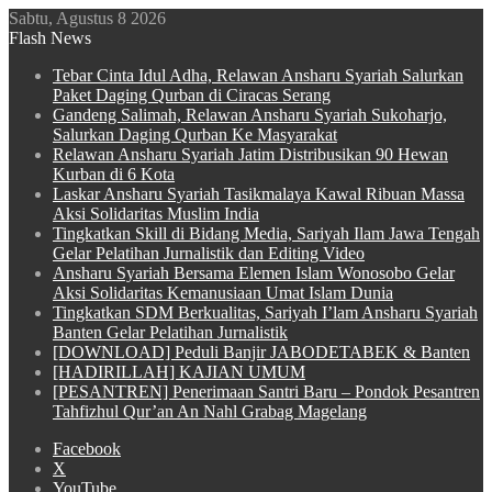
Sabtu, Agustus 8 2026
Flash News
Tebar Cinta Idul Adha, Relawan Ansharu Syariah Salurkan
Paket Daging Qurban di Ciracas Serang
Gandeng Salimah, Relawan Ansharu Syariah Sukoharjo,
Salurkan Daging Qurban Ke Masyarakat
Relawan Ansharu Syariah Jatim Distribusikan 90 Hewan
Kurban di 6 Kota
Laskar Ansharu Syariah Tasikmalaya Kawal Ribuan Massa
Aksi Solidaritas Muslim India
Tingkatkan Skill di Bidang Media, Sariyah Ilam Jawa Tengah
Gelar Pelatihan Jurnalistik dan Editing Video
Ansharu Syariah Bersama Elemen Islam Wonosobo Gelar
Aksi Solidaritas Kemanusiaan Umat Islam Dunia
Tingkatkan SDM Berkualitas, Sariyah I’lam Ansharu Syariah
Banten Gelar Pelatihan Jurnalistik
[DOWNLOAD] Peduli Banjir JABODETABEK & Banten
[HADIRILLAH] KAJIAN UMUM
[PESANTREN] Penerimaan Santri Baru – Pondok Pesantren
Tahfizhul Qur’an An Nahl Grabag Magelang
Facebook
X
YouTube