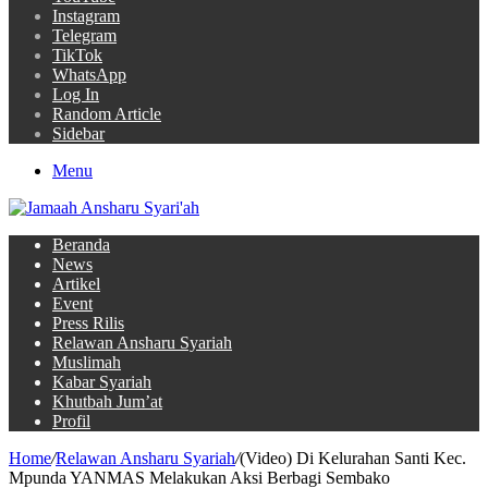
Instagram
Telegram
TikTok
WhatsApp
Log In
Random Article
Sidebar
Menu
Beranda
News
Artikel
Event
Press Rilis
Relawan Ansharu Syariah
Muslimah
Kabar Syariah
Khutbah Jum’at
Profil
Home
/
Relawan Ansharu Syariah
/
(Video) Di Kelurahan Santi Kec.
Mpunda YANMAS Melakukan Aksi Berbagi Sembako