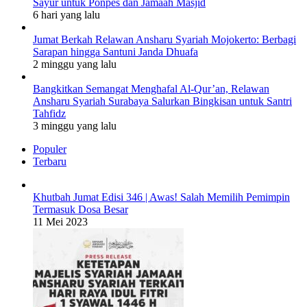
Sayur untuk Ponpes dan Jamaah Masjid
6 hari yang lalu
Jumat Berkah Relawan Ansharu Syariah Mojokerto: Berbagi
Sarapan hingga Santuni Janda Dhuafa
2 minggu yang lalu
Bangkitkan Semangat Menghafal Al-Qur’an, Relawan
Ansharu Syariah Surabaya Salurkan Bingkisan untuk Santri
Tahfidz
3 minggu yang lalu
Populer
Terbaru
Khutbah Jumat Edisi 346 | Awas! Salah Memilih Pemimpin
Termasuk Dosa Besar
11 Mei 2023