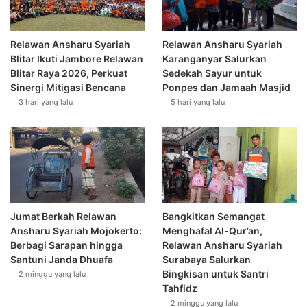
d
i
P
Relawan Ansharu Syariah
Relawan Ansharu Syariah
e
Blitar Ikuti Jambore Relawan
Karanganyar Salurkan
l
Blitar Raya 2026, Perkuat
Sedekah Sayur untuk
o
Sinergi Mitigasi Bencana
Ponpes dan Jamaah Masjid
s
3 hari yang lalu
5 hari yang lalu
o
k
W
o
n
o
g
i
Jumat Berkah Relawan
Bangkitkan Semangat
r
Ansharu Syariah Mojokerto:
Menghafal Al-Qur’an,
i
Berbagi Sarapan hingga
Relawan Ansharu Syariah
Santuni Janda Dhuafa
Surabaya Salurkan
Bingkisan untuk Santri
2 minggu yang lalu
Tahfidz
2 minggu yang lalu