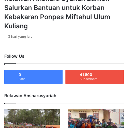
a
Salurkan Bantuan untuk Korban
m
S
Kebakaran Ponpes Miftahul Ulum
u
Kuliang
k
o
3 hari yang lalu
h
a
r
j
Follow Us
o
G
e
0
41,800
Fans
Subscribers
l
a
r
Relawan Ansharusyariah
B
a
k
s
o
s