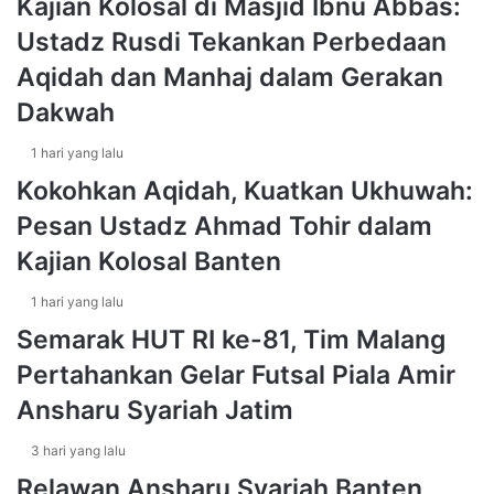
Kajian Kolosal di Masjid Ibnu Abbas:
U
h
Ustadz Rusdi Tekankan Perbedaan
M
B
A
e
Aqidah dan Manhaj dalam Gerakan
T
r
Dakwah
s
a
m
1 hari yang lalu
a
Kokohkan Aqidah, Kuatkan Ukhuwah:
E
Pesan Ustadz Ahmad Tohir dalam
l
e
Kajian Kolosal Banten
m
e
1 hari yang lalu
n
Semarak HUT RI ke-81, Tim Malang
U
m
Pertahankan Gelar Futsal Piala Amir
a
Ansharu Syariah Jatim
t
I
3 hari yang lalu
s
l
Relawan Ansharu Syariah Banten