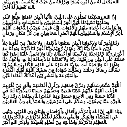
اللهَ يَجْعَل لَّهُ مِنْ أَمْرِهِ يُسْرًا وَيَرْزُقُهُ مِنْ حَيْثُ لاَ يَحْتَسِبُ، وَمَن يَتَّقِ
اللهَ يُعْظِمْ لَهُ أَجْرًا.
إِنَّ اللهَ وَمَلاَئِكَتَهُ يُصَلُّوْنَ عَلَى النَّبِيِّ، يَاأَيُّهاَ الَّذِيْنَ ءَامَنُوْا صَلُّوْا عَلَيْهِ
وَسَلِّمُوْا تَسْلِيْمًا.
اَللَّهُمَّ اغْفِرْ لِلْمُسْلِمِيْنَ وَالْمُسْلِمَاتِ وَالْمُؤْمِنِيْنَ
وَالْمُؤْمِنَاتِ اْلأَحْيَاءِ مِنْهُمْ وَاْلأَمْوَاتِ، إِنَّكَ قَرِيْبٌ مُجِيْبُ الدَّعَوَاتِ.
اَللَّهُمَ
اَللَّهُمَّ انْصُرِ الْمُجَاهِدِيْنِ فِيْ كُلِّ مَكَانٍ وَزَمَانٍ.
أَعِزَّ اْلإِسْلاَمَ وَالْمُسْلِمِيْنَ.
رَبَّنَا اغْفِرْ لَنَا وَلإِخْوَانِنَا الَّذِيْنَ سَبَقُوْنَا بِاْلإِيْمَانِ وَلاَ تَجْعَلْ فِيْ قُلُوْبِنَا غِلاًّ
لِّلَّذِيْنَ ءَامَنُوْا رَبَّنَا إِنَّكَ رَءُوْفٌ رَّحِيْمٌ.
رَبَّنَا اغْفِرْ لَنَا ذُنُوْبَنَا وَتَوَفَّنَا مَعَ
اْلأَبْرَارِ.
رَبَّنَا لاَ تُؤَاخِذْنَا إِنْ نَّسِيْنَا أَوْ أَخْطَأْنَا، رَبَّنَا وَلاَ تَحْمِلْ عَلَيْنَا إِصْرًا كَمَا
حَمَلْتَهُ عَلَى الَّذِيْنَ مِن قَبْلِنَا، رَبَّنَا وَلاَ تُحَمِّلْنَا مَالاَ طَاقَةَ لَنَا بِهِ، وَاعْفُ عَنَّا
وَاغْفِرْ لَنَا وَارْحَمْنَا أَنتَ مَوْلاَنَا فَانصُرْنَا عَلَى الْقَوْمِ الْكَافِرِيْنَ.
اَللَّهُمَّ إِنَا
نَسْأَلُكَ رِضَاكَ وَجَنَّتَكَ وَنَسْأَلُكَ شَهَادَةً فِيْ سَبِيْلِكَ.
اَللَّهُمَّ أَهْلِكِ الْكَفَرَةَ
وَالْمُبْتَدِعَةَ وَالْمُشْرِكِيْنَ أَعْدَائَكَ أَعْدَاءَ الدِّيْنِ.
اَللَّهُمَّ شَتِّتْ شَمْلَهُمْ وَمَزِّقْ جَمْعَهُمْ وَزَلْزِلْ أَقْدَامَهُمْ وَأَلْقِ فِيْ قُلُوْبِهِمُ
الرُّعْبَ.
اَللَّهُمَّ عَذِّبْهُمْ عَذَابًا شَدِيْدًا وَحَسِّبْهُمْ حِسَابًا ثَقِيْلاً.
رَبَّنَا آتِنَا فِي
الدُّنْيَا حَسَنَةً وَفِي الآخِرَةِ حَسَنَةً وَقِنَا عَذَابَ النَّارِ.
سُبْحَانَ رَبِّكَ رَبِّ
الْعِزَّةِ عَمَّا يَصِفُوْنَ، وَسَلاَمٌ عَلَى الْمُرْسَلِيْنَ وَالْحَمْدُ لِلَّهِ رَبِّ الْعَالَمِيْنَ.
عِبَادَ اللهِ، إِنَّ اللهَ يَأْمُرُكُمْ بِالْعَدْلِ وَاْلإِحْسَانِ وَإِيتَآئِ ذِي الْقُرْبَى وَيَنْهَى
عَنِ الْفَحْشَآءِ وَالْمُنكَرِ وَالْبَغْيِ يَعِظُكُمْ لَعَلَّكُمْ تَذَكَّرُوْنَ. فَاذْكُرُوا اللهَ
الْعَظِيْمَ يَذْكُرْكُمْ وَاسْأَلُوْهُ مِنْ فَضْلِهِ يُعْطِكُمْ وَلَذِكْرُ اللهِ أَكْبَرُ.