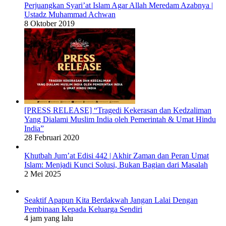
Perjuangkan Syari’at Islam Agar Allah Meredam Azabnya |
Ustadz Muhammad Achwan
8 Oktober 2019
[PRESS RELEASE] “Tragedi Kekerasan dan Kedzaliman
Yang Dialami Muslim India oleh Pemerintah & Umat Hindu
India”
28 Februari 2020
Khutbah Jum’at Edisi 442 | Akhir Zaman dan Peran Umat
Islam: Menjadi Kunci Solusi, Bukan Bagian dari Masalah
2 Mei 2025
Seaktif Apapun Kita Berdakwah Jangan Lalai Dengan
Pembinaan Kepada Keluarga Sendiri
4 jam yang lalu