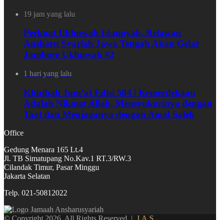
19 jam yang lalu
Perkuat Ukhuwah Islamiyah, Relawan
Ansharu Syariah Jawa Tengah Akan Gelar
Jambore Ukhuwah #2
1 hari yang lalu
Khutbah Jum’at Edisi 504 | Kemerdekaan
Adalah Nikmat Allah, Mensyukurinya dengan
Taat dan Menjaganya dengan Amal Saleh
Office
Gedung Menara 165 Lt.4
Jl. TB Simatupang No.Kav.1 RT.3/RW.3
Cilandak Timur, Pasar Minggu
Jakarta Selatan
Telp. 021-50812022
© Copyright 2026, All Rights Reserved |
J.A.S