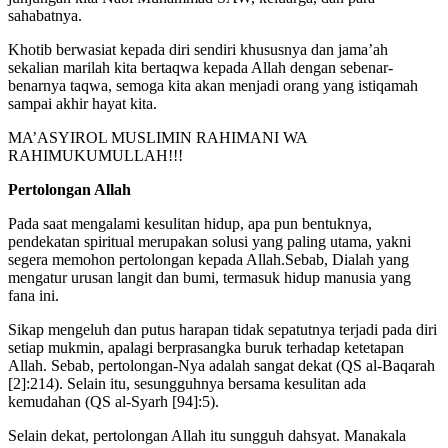
sahabatnya.
Khotib berwasiat kepada diri sendiri khususnya dan jama’ah
sekalian marilah kita bertaqwa kepada Allah dengan sebenar-
benarnya taqwa, semoga kita akan menjadi orang yang istiqamah
sampai akhir hayat kita.
MA’ASYIROL MUSLIMIN RAHIMANI WA
RAHIMUKUMULLAH!!!
Pertolongan Allah
Pada saat mengalami kesulitan hidup, apa pun bentuknya,
pendekatan spiritual merupakan solusi yang paling utama, yakni
segera memohon pertolongan kepada Allah.Sebab, Dialah yang
mengatur urusan langit dan bumi, termasuk hidup manusia yang
fana ini.
Sikap mengeluh dan putus harapan tidak sepatutnya terjadi pada diri
setiap mukmin, apalagi berprasangka buruk terhadap ketetapan
Allah. Sebab, pertolongan-Nya adalah sangat dekat (QS al-Baqarah
[2]:214). Selain itu, sesungguhnya bersama kesulitan ada
kemudahan (QS al-Syarh [94]:5).
Selain dekat, pertolongan Allah itu sungguh dahsyat. Manakala