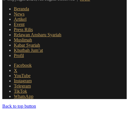
Beranda
News
Artikel
Event
Press Rilis
Relawan Ansharu Syariah
Muslimah
Kabar Syariah
Khutbah Jum’at
Profil
Facebook
X
YouTube
Instagram
Telegram
TikTok
WhatsApp
Back to top button