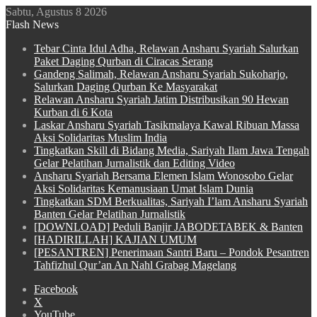
Sabtu, Agustus 8 2026
Flash News
Tebar Cinta Idul Adha, Relawan Ansharu Syariah Salurkan
Paket Daging Qurban di Ciracas Serang
Gandeng Salimah, Relawan Ansharu Syariah Sukoharjo,
Salurkan Daging Qurban Ke Masyarakat
Relawan Ansharu Syariah Jatim Distribusikan 90 Hewan
Kurban di 6 Kota
Laskar Ansharu Syariah Tasikmalaya Kawal Ribuan Massa
Aksi Solidaritas Muslim India
Tingkatkan Skill di Bidang Media, Sariyah Ilam Jawa Tengah
Gelar Pelatihan Jurnalistik dan Editing Video
Ansharu Syariah Bersama Elemen Islam Wonosobo Gelar
Aksi Solidaritas Kemanusiaan Umat Islam Dunia
Tingkatkan SDM Berkualitas, Sariyah I’lam Ansharu Syariah
Banten Gelar Pelatihan Jurnalistik
[DOWNLOAD] Peduli Banjir JABODETABEK & Banten
[HADIRILLAH] KAJIAN UMUM
[PESANTREN] Penerimaan Santri Baru – Pondok Pesantren
Tahfizhul Qur’an An Nahl Grabag Magelang
Facebook
X
YouTube