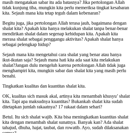
masih mengatakan sabar itu ada batasnya? Jika pertolongan Allah
tidak kunjung tiba, mungkin kita perlu memeriksa tingkat kesabaran
kita. Sejauh mana kita tetap teguh dalam kebenaran?
Begitu juga, jika pertolongan Allah terasa jauh, bagaimana dengan
shalat kita? Apakah kita hanya melakukan shalat tanpa benar-benar
mendirikan shalat dalam segenap kehidupan kita. Apakah kita
merasa shalat sebagai penggangu aktivitas? Apakah shalat hanya
sebagai pelengkap hidup?
Sejauh mana kita mengetahui cara shalat yang benar atau hanya
ikut-ikutan saja? Sejauh mana hati kita ada saat kita melakukan
shalat?Jangan dulu mengeluh karena pertolongan Allah tidak juga
menghampiri kita, mungkin sabar dan shalat kita yang masih perlu
benahi.
Tingkatkan kualitas dan kuantitas shalat kita.
OK, kualitas sich masuk akal, artinya kita menambah khusyu’ shalat
kita. Tapi apa maksudnya kuantitas? Bukankah shalat kita sudah
ditetapkan jumlah rakaatnya? 17 rakaat dalam sehari?
Betul. Itu sich shalat wajib. Kita bisa meningkatkan kuantitas shalat
kita dengan menambah shalat sunatnya. Banyak kan? Ada shalat
tahajud, dhuha, hajat, taubat, dan rowatib. Ayo, sudah dilaksanakan
semua?