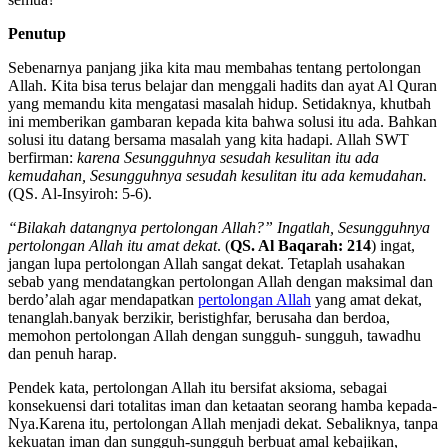
Penutup
Sebenarnya panjang jika kita mau membahas tentang pertolongan
Allah. Kita bisa terus belajar dan menggali hadits dan ayat Al Quran
yang memandu kita mengatasi masalah hidup. Setidaknya, khutbah
ini memberikan gambaran kepada kita bahwa solusi itu ada. Bahkan
solusi itu datang bersama masalah yang kita hadapi. Allah SWT
berfirman:
karena Sesungguhnya sesudah kesulitan itu ada
kemudahan, Sesungguhnya sesudah kesulitan itu ada kemudahan.
(QS. Al-Insyiroh: 5-6).
“Bilakah datangnya pertolongan Allah?” Ingatlah, Sesungguhnya
pertolongan Allah itu amat dekat
. (
QS. Al Baqarah: 214
) ingat,
jangan lupa pertolongan Allah sangat dekat. Tetaplah usahakan
sebab yang mendatangkan pertolongan Allah dengan maksimal dan
berdo’alah agar mendapatkan
pertolongan Allah
yang amat dekat,
tenanglah.banyak berzikir, beristighfar, berusaha dan berdoa,
memohon pertolongan Allah dengan sungguh- sungguh, tawadhu
dan penuh harap.
Pendek kata, pertolongan Allah itu bersifat aksioma, sebagai
konsekuensi dari totalitas iman dan ketaatan seorang hamba kepada-
Nya.Karena itu, pertolongan Allah menjadi dekat. Sebaliknya, tanpa
kekuatan iman dan sungguh-sungguh berbuat amal kebajikan,