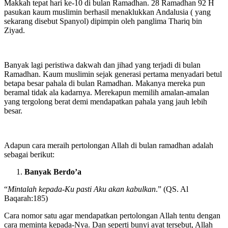
Makkah tepat hari ke-10 di bulan Ramadhan. 28 Ramadhan 92 H
pasukan kaum muslimin berhasil menaklukkan Andalusia ( yang
sekarang disebut Spanyol) dipimpin oleh panglima Thariq bin
Ziyad.
Banyak lagi peristiwa dakwah dan jihad yang terjadi di bulan
Ramadhan. Kaum muslimin sejak generasi pertama menyadari betul
betapa besar pahala di bulan Ramadhan. Makanya mereka pun
beramal tidak ala kadarnya. Merekapun memilih amalan-amalan
yang tergolong berat demi mendapatkan pahala yang jauh lebih
besar.
Adapun cara meraih pertolongan Allah di bulan ramadhan adalah
sebagai berikut:
Banyak
Berdo’a
“
Mintalah kepada-Ku pasti Aku akan kabulkan
.” (QS. Al
Baqarah:185)
Cara nomor satu agar mendapatkan pertolongan Allah tentu dengan
cara meminta kepada-Nya. Dan seperti bunyi ayat tersebut, Allah