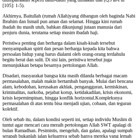
[105]: 1-5).
Akhirnya, Baitullah (rumah Allah)yang dibangun oleh baginda Nabi
Ibrahim dan Ismail pun aman dan selamat. Hingga kini rumah
ibadah itu masih utuh, bahkan dikunjungi jutaan manusia dari
penjuru dunia, terutama setiap musim ibadah haji.
Peristiwa penting dan berharga dalam kisah-kisah tersebut
menyampaikan spirit dan pesan berharga kepada kita bahwa
persoalan hidup yang harus dialami oleh orang-orang terdahulu
begitu berat dan sulit. Di sisi lain, peristiwa tersebut juga
menunjukkan betapa besarnya pertolongan Allah.
Disadari, masyarakat bangsa kita masih dilanda berbagai macam
permasalahan, malah makin bertambah banyak. Mulai dari bencana
alam, kebodohan, kerusakan akhlak, pengangguran, kemiskinan,
kriminalitas, narkoba, pejabat korup, ketidakadilan, krisis ekonomi,
krisis kepemimpinan, hingga konflik horizontal.Kompleksnya
permasalahan di atas tentu bisa menjadi ujian, cobaan, dan teguran
kolektif.
Oleh sebab itu, dalam kondisi seperti ini, setiap individu Muslim di
tuntut agar mencari cara meraih pertolongan Allah SWT apalagi di
bulan Ramadhan. Pesimistis, mengeluh, dan galau, apalagi sumpah
serapah bukanlah jalan keluarnya sebab hanya mereka yang lemah