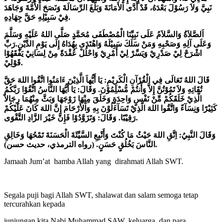
نَبِيَّ وَلاَ رَسُوْلَ بَعْدَهُ، قَدْ أَدَّى اْلأَمَانَةَ وَبَلَّغَ الرِّسَالَةَ وَنَصَحَ اْلأُمَّةَ وَجَاهَدَ
فِيْ سَبِيْلِهِ حَقَّ جِهَادِهِ.
اَلصَّلاَةُ وَالسَّلاَمُ عَلَى نَبِيِّنَا الْمُصْطَفَى مُحَمَّدٍ صَلَّى اللهُ عَلَيْهِ وَسَلَّمَ
وَعَلَى آلِهِ وَصَحْبِهِ وَمَنْ سَلَكَ سَبِيْلَهُ وَاهْتَدَى بِهُدَاهُ إِلَى يَوْمِ الدِّيْنِ.رَبِّ
اشْرَحْ لِيْ صَدْرِيْ وَيَسِّرْ لِيْ أَمْرِيْ وَاحْلُلْ عُقْدَةً مِنْ لِسَانِيْ يَفْقَهُوْا
قَوْلِيْ.
قَالَ اللهُ تَعَالَى فِي الْقُرْآنِ الْكَرِيْمِ: يَا أَيُّهاَ الَّذِيْنَ ءَامَنُوا اتَّقُوا اللهَ حَقَّ
تُقَاتِهِ وَلاَ تَمُوْتُنَّ إِلاَّ وَأَنتُمْ مُّسْلِمُوْنَ. وَقَالَ: يَا أَيُّهَا النَّاسُ اتَّقُوْا رَبَّكُمُ
الَّذِيْ خَلَقَكُمْ مِّنْ نَفْسٍ وَاحِدَةٍ وَخَلَقَ مِنْهَا زَوْجَهَا وَبَثَّ مِنْهُمَا رِجَالاً
كَثِيْرًا وَنِسَآءً وَاتَّقُوا اللهَ الَّذِيْ تَسَآءَلُوْنَ بِهِ وَاْلأَرْحَامَ إِنَّ اللهَ كَانَ عَلَيْكُمْ
رَقِيْبًا. وَقَالَ: وَتَزَوَّدُوْا فَإِنَّ خَيْرَ الزَّادِ التَّقْوَى.
وَقَالَ النَّبِيُ
: اِتَّقِ اللهَ حَيْثُ مَا كُنْتَ وَأَتْبِعِ السَّيِّئَةَ الْحَسَنَةَ تَمْحُهَا وَخَالِقِ
النَّاسَ بَخُلُقٍ حَسَنٍ. (رواه الترمذي، حديث حسن).
Jamaah Jum’at hamba Allah yang dirahmati Allah SWT.
Segala puji bagi Allah SWT, shalawat dan salam semoga tetap
tercurahkan kepada
junjungan kita Nabi Muhammad SAW, keluarga, dan para