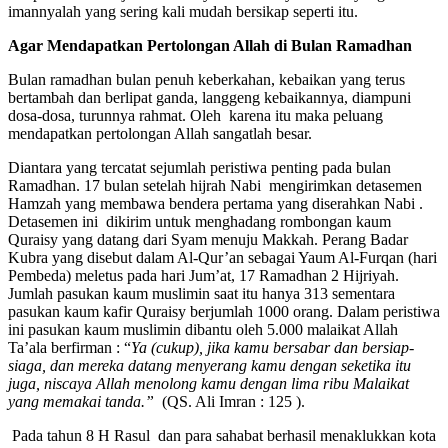
imannyalah yang sering kali mudah bersikap seperti itu.
Agar Mendapatkan Pertolongan Allah
di Bulan Ramadhan
Bulan ramadhan bulan penuh keberkahan, kebaikan yang terus
bertambah dan berlipat ganda, langgeng kebaikannya, diampuni
dosa-dosa, turunnya rahmat. Oleh karena itu maka peluang
mendapatkan pertolongan Allah sangatlah besar.
Diantara yang tercatat sejumlah peristiwa penting pada bulan
Ramadhan. 17 bulan setelah hijrah Nabi mengirimkan detasemen
Hamzah yang membawa bendera pertama yang diserahkan Nabi .
Detasemen ini dikirim untuk menghadang rombongan kaum
Quraisy yang datang dari Syam menuju Makkah. Perang Badar
Kubra yang disebut dalam Al-Qur’an sebagai Yaum Al-Furqan (hari
Pembeda) meletus pada hari Jum’at, 17 Ramadhan 2 Hijriyah.
Jumlah pasukan kaum muslimin saat itu hanya 313 sementara
pasukan kaum kafir Quraisy berjumlah 1000 orang. Dalam peristiwa
ini pasukan kaum muslimin dibantu oleh 5.000 malaikat Allah
Ta’ala berfirman : “
Ya (cukup), jika kamu bersabar dan bersiap-
siaga, dan mereka datang menyerang kamu dengan seketika itu
juga, niscaya Allah menolong kamu dengan lima ribu Malaikat
yang memakai tanda.”
(QS. Ali Imran : 125 ).
Pada tahun 8 H Rasul dan para sahabat berhasil menaklukkan kota