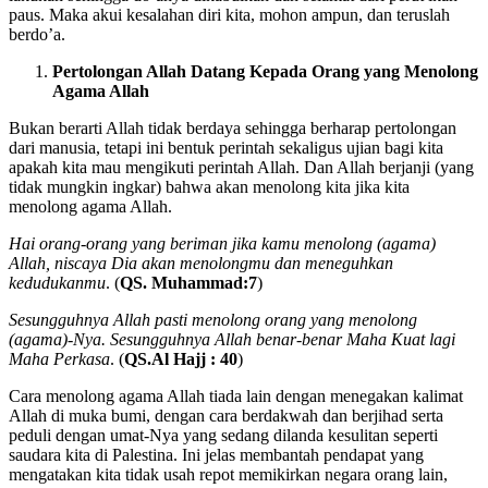
paus. Maka akui kesalahan diri kita, mohon ampun, dan teruslah
berdo’a.
Pertolongan Allah Datang Kepada Orang yang Menolong
Agama Allah
Bukan berarti Allah tidak berdaya sehingga berharap pertolongan
dari manusia, tetapi ini bentuk perintah sekaligus ujian bagi kita
apakah kita mau mengikuti perintah Allah. Dan Allah berjanji (yang
tidak mungkin ingkar) bahwa akan menolong kita jika kita
menolong agama Allah.
Hai orang-orang yang beriman jika kamu menolong (agama)
Allah, niscaya Dia akan menolongmu dan meneguhkan
kedudukanmu
. (
QS. Muhammad:7
)
Sesungguhnya Allah pasti menolong orang yang menolong
(agama)-Nya. Sesungguhnya Allah benar-benar Maha Kuat lagi
Maha Perkasa
. (
QS.Al Hajj : 40
)
Cara menolong agama Allah tiada lain dengan menegakan kalimat
Allah di muka bumi, dengan cara berdakwah dan berjihad serta
peduli dengan umat-Nya yang sedang dilanda kesulitan seperti
saudara kita di Palestina. Ini jelas membantah pendapat yang
mengatakan kita tidak usah repot memikirkan negara orang lain,