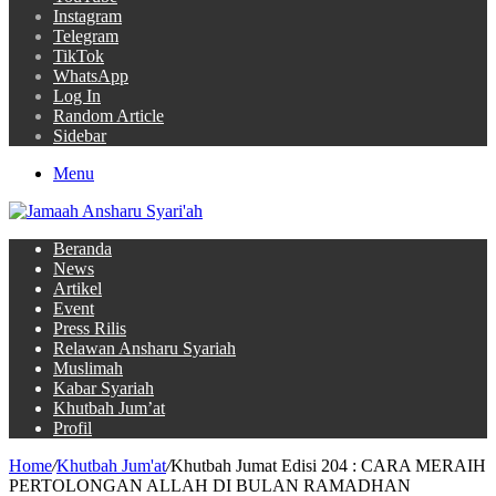
Instagram
Telegram
TikTok
WhatsApp
Log In
Random Article
Sidebar
Menu
Beranda
News
Artikel
Event
Press Rilis
Relawan Ansharu Syariah
Muslimah
Kabar Syariah
Khutbah Jum’at
Profil
Home
/
Khutbah Jum'at
/
Khutbah Jumat Edisi 204 : CARA MERAIH
PERTOLONGAN ALLAH DI BULAN RAMADHAN