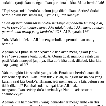
sudah berjanji akan mengabulkan permintaan kita. Maka berdo’alah!
“Tapi saya sudah berdo’a, belum juga dikabulkan.”Serius? Sudah
berdo’a?Yuk kita simak lagi Ayat Al Quran lainnya:
“
Dan apabila hamba-hamba-Ku bertanya kepada-mu tentang Aku,
maka (jawablah) bahwasanya Aku adalah dekat. Aku mengabulkan
permohonan orang yang berdo’a
.” [QS. Al-Baqarah: 186]
Tuh, Allah itu dekat. Allah mengambulkan permohonan orang
berdo’a.
Apakah Al Quran salah? Apakah Allah akan mengingkari janji-
Nya? Jawabannya tentu tidak. Al Quran tidak mungkin salah dan
pasti Allah menepati janjinya. Jika do’a kita tidak dikabul, kira-kira
siapa yang salah?
Yah, mungkin kita sendiri yang salah. Entah saat berdo’a atau sikap
kita terhadap do’a. Kalau pun tidak salah, mungkin masih ada yang
kurang saat kita berdo’a. Hmmm, jadi mengapa do’a kita belum atau
tidak dikabul? Padahal sudah sangat jelas Allah akan
mengambulkan setidap do’a hamba-Nya.Nah … ada sesuatu ….
“hamba-Nya”.
Apakah kita hamba-Nya? Yang benar-benar menghambakan diri