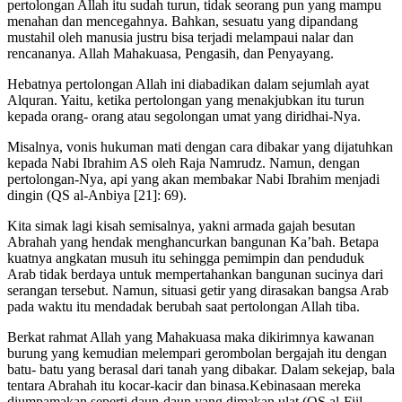
pertolongan Allah itu sudah turun, tidak seorang pun yang mampu
menahan dan mencegahnya. Bahkan, sesuatu yang dipandang
mustahil oleh manusia justru bisa terjadi melampaui nalar dan
rencananya. Allah Mahakuasa, Pengasih, dan Penyayang.
Hebatnya pertolongan Allah ini diabadikan dalam sejumlah ayat
Alquran. Yaitu, ketika pertolongan yang menakjubkan itu turun
kepada orang- orang atau segolongan umat yang diridhai-Nya.
Misalnya, vonis hukuman mati dengan cara dibakar yang dijatuhkan
kepada Nabi Ibrahim AS oleh Raja Namrudz. Namun, dengan
pertolongan-Nya, api yang akan membakar Nabi Ibrahim menjadi
dingin (QS al-Anbiya [21]: 69).
Kita simak lagi kisah semisalnya, yakni armada gajah besutan
Abrahah yang hendak menghancurkan bangunan Ka’bah. Betapa
kuatnya angkatan musuh itu sehingga pemimpin dan penduduk
Arab tidak berdaya untuk mempertahankan bangunan sucinya dari
serangan tersebut. Namun, situasi getir yang dirasakan bangsa Arab
pada waktu itu mendadak berubah saat pertolongan Allah tiba.
Berkat rahmat Allah yang Mahakuasa maka dikirimnya kawanan
burung yang kemudian melempari gerombolan bergajah itu dengan
batu- batu yang berasal dari tanah yang dibakar. Dalam sekejap, bala
tentara Abrahah itu kocar-kacir dan binasa.Kebinasaan mereka
diumpamakan seperti daun-daun yang dimakan ulat (QS al-Fiil