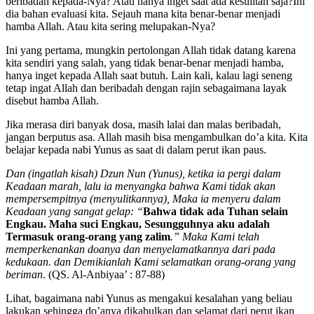
beribadah kepada-Nya? Atau hanya inget saat ada kesulitan saja?Ini
dia bahan evaluasi kita. Sejauh mana kita benar-benar menjadi
hamba Allah. Atau kita sering melupakan-Nya?
Ini yang pertama, mungkin pertolongan Allah tidak datang karena
kita sendiri yang salah, yang tidak benar-benar menjadi hamba,
hanya inget kepada Allah saat butuh. Lain kali, kalau lagi seneng
tetap ingat Allah dan beribadah dengan rajin sebagaimana layak
disebut hamba Allah.
Jika merasa diri banyak dosa, masih lalai dan malas beribadah,
jangan berputus asa. Allah masih bisa mengambulkan do’a kita. Kita
belajar kepada nabi Yunus as saat di dalam perut ikan paus.
Dan (ingatlah kisah) Dzun Nun (Yunus), ketika ia pergi dalam
Keadaan marah, lalu ia menyangka bahwa Kami tidak akan
mempersempitnya (menyulitkannya), Maka ia menyeru dalam
Keadaan yang sangat gelap: “
Bahwa tidak ada Tuhan selain
Engkau. Maha suci Engkau, Sesungguhnya aku adalah
Termasuk orang-orang yang zalim
.” Maka Kami telah
memperkenankan doanya dan menyelamatkannya dari pada
kedukaan. dan Demikianlah Kami selamatkan orang-orang yang
beriman
. (QS. Al-Anbiyaa’ : 87-88)
Lihat, bagaimana nabi Yunus as mengakui kesalahan yang beliau
lakukan sehingga do’anya dikabulkan dan selamat dari perut ikan