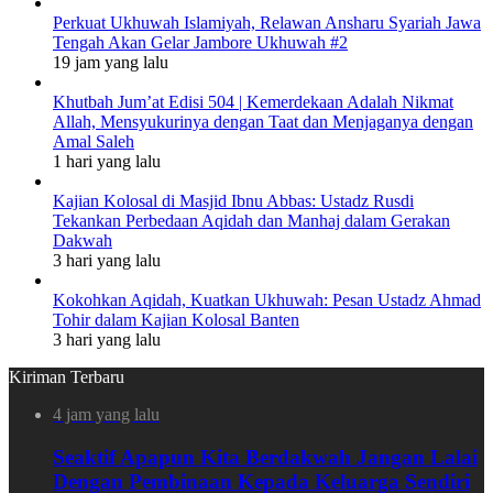
Perkuat Ukhuwah Islamiyah, Relawan Ansharu Syariah Jawa
Tengah Akan Gelar Jambore Ukhuwah #2
19 jam yang lalu
Khutbah Jum’at Edisi 504 | Kemerdekaan Adalah Nikmat
Allah, Mensyukurinya dengan Taat dan Menjaganya dengan
Amal Saleh
1 hari yang lalu
Kajian Kolosal di Masjid Ibnu Abbas: Ustadz Rusdi
Tekankan Perbedaan Aqidah dan Manhaj dalam Gerakan
Dakwah
3 hari yang lalu
Kokohkan Aqidah, Kuatkan Ukhuwah: Pesan Ustadz Ahmad
Tohir dalam Kajian Kolosal Banten
3 hari yang lalu
Kiriman Terbaru
4 jam yang lalu
Seaktif Apapun Kita Berdakwah Jangan Lalai
Dengan Pembinaan Kepada Keluarga Sendiri