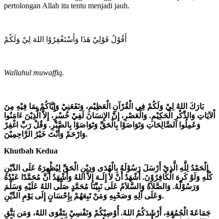
pertolongan Allah itu tentu menjadi jauh.
أَقُوْلُ قَوْلِيْ هَذَا وَأَسْتَغْفِرُوْا اللهَ لِيْ وَلَكُمْ
Wallahul muwaffiq.
بَارَكَ اللهُ لِيْ وَلَكُمْ فِي الْقُرْآنِ الْعَظِيْمِ، وَنَفَعَنِيْ وَإِيَّاكُمْ بِمَا فِيْهِ مِنَ
اْلآيَاتِ وَالذِّكْرِ الْحَكِيْمِ. وَالْعَصْرِ، إِنَّ الإِنسَانَ لَفِيْ خُسْرٍ، إِلاَّ الَّذِيْنَ ءَامَنُوا
وَعَمِلُوا الصَّالِحَاتِ وَتَوَاصَوْا بِالْحَقِّ وَتَوَاصَوْا بِالصَّبْرِ. وَقُلْ رَبِّ اغْفِرْ
وَارْحَمْ وَأَنْتَ خَيْرُ الرَّاحِمِيْنَ.
Khutbah Kedua
الْحَمْدُ لِلَّهِ الَّذِيْ أَرْسَلَ رَسُوْلَهُ بِالْهُدَى وَدِيْنِ الْحَقِّ لِيُظْهِرَهُ عَلَى الدِّيْنِ
كُلِّهِ وَلَوْ كَرِهَ الْكَافِرُوْنَ. أَشْهَدُ أَنْ لاَ إِلَـهَ إِلاَّ اللهُ وَأَشْهَدُ أَنَّ مُحَمَّدًا عَبْدُهُ
وَرَسُوْلُهُ. وَالصَّلاَةُ وَالسَّلاَمُ عَلَى نَبِيِّنَا مُحَمَّدٍ صَلَّى اللهُ عَلَيْهِ وَسَلَّمَ
وَعَلَى آلِهِ وَصَحْبِهِ وَمَنْ تَبِعَهُمْ بِإِحْسَانٍ إِلَى يَوْمِ الدِّيْنِ.
جَمَاعَةَ الْجُمُعَةِ، أَرْشَدَكُمُ اللهُ. أُوْصِيْكُمْ وَنَفْسِيْ بِتَقْوَى اللهُ، وَمَن يَتَّقِ