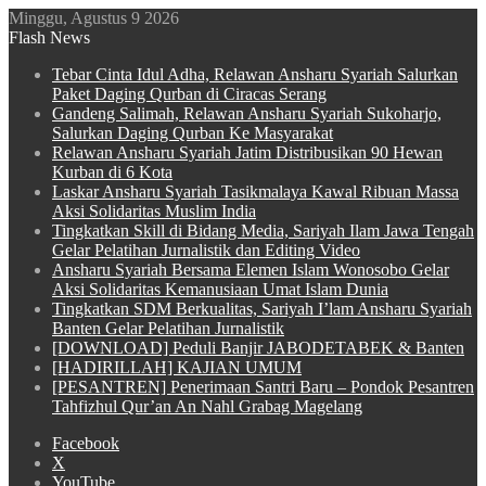
Minggu, Agustus 9 2026
Flash News
Tebar Cinta Idul Adha, Relawan Ansharu Syariah Salurkan
Paket Daging Qurban di Ciracas Serang
Gandeng Salimah, Relawan Ansharu Syariah Sukoharjo,
Salurkan Daging Qurban Ke Masyarakat
Relawan Ansharu Syariah Jatim Distribusikan 90 Hewan
Kurban di 6 Kota
Laskar Ansharu Syariah Tasikmalaya Kawal Ribuan Massa
Aksi Solidaritas Muslim India
Tingkatkan Skill di Bidang Media, Sariyah Ilam Jawa Tengah
Gelar Pelatihan Jurnalistik dan Editing Video
Ansharu Syariah Bersama Elemen Islam Wonosobo Gelar
Aksi Solidaritas Kemanusiaan Umat Islam Dunia
Tingkatkan SDM Berkualitas, Sariyah I’lam Ansharu Syariah
Banten Gelar Pelatihan Jurnalistik
[DOWNLOAD] Peduli Banjir JABODETABEK & Banten
[HADIRILLAH] KAJIAN UMUM
[PESANTREN] Penerimaan Santri Baru – Pondok Pesantren
Tahfizhul Qur’an An Nahl Grabag Magelang
Facebook
X
YouTube