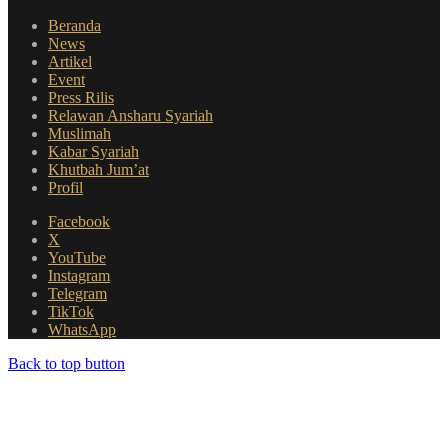
Beranda
News
Artikel
Event
Press Rilis
Relawan Ansharu Syariah
Muslimah
Kabar Syariah
Khutbah Jum’at
Profil
Facebook
X
YouTube
Instagram
Telegram
TikTok
WhatsApp
Back to top button