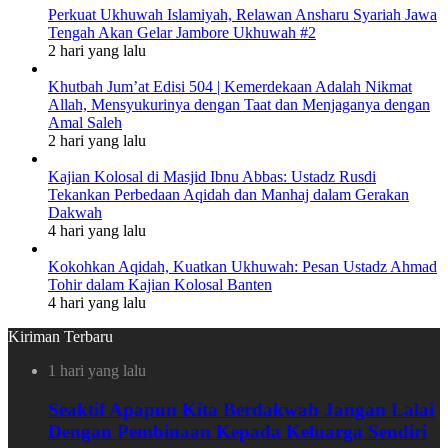
Perkuat Ukhuwah Islamiyah, Relawan Ansharu Syariah Jawa
Tengah Akan Gelar Jambore Ukhuwah #2
2 hari yang lalu
Khutbah Jum’at Edisi 504 | Kemerdekaan Adalah Nikmat
Allah, Mensyukurinya dengan Taat dan Menjaganya dengan
Amal Saleh
2 hari yang lalu
Kajian Kolosal di Masjid Ibnu Abbas: Ustadz Rusdi
Tekankan Perbedaan Aqidah dan Manhaj dalam Gerakan
Dakwah
4 hari yang lalu
Kokohkan Aqidah, Kuatkan Ukhuwah: Pesan Ustadz Ahmad
Tohir dalam Kajian Kolosal Banten
4 hari yang lalu
Kiriman Terbaru
1 hari yang lalu
Seaktif Apapun Kita Berdakwah Jangan Lalai
Dengan Pembinaan Kepada Keluarga Sendiri