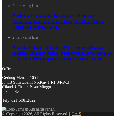
2 hari yang lalu
Perkuat Ukhuwah Islamiyah, Relawan
Ansharu Syariah Jawa Tengah Akan Gelar
Jambore Ukhuwah #2
2 hari yang lalu
Khutbah Jum’at Edisi 504 | Kemerdekaan
Adalah Nikmat Allah, Mensyukurinya dengan
Taat dan Menjaganya dengan Amal Saleh
Office
Gedung Menara 165 Lt.4
Jl. TB Simatupang No.Kav.1 RT.3/RW.3
Cilandak Timur, Pasar Minggu
Jakarta Selatan
Telp. 021-50812022
© Copyright 2026, All Rights Reserved |
J.A.S