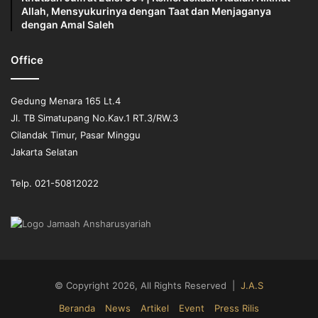
Allah, Mensyukurinya dengan Taat dan Menjaganya
halal, seperti korupsi (mencuri), kolusi, manipulasi,
dengan Amal Saleh
penipuan, riba, dan lain sebagainya. Hal yang sama
terhadap bentuk-bentuk usaha yang tidak memperhatikan
Office
ketentuan agama, seperti jual-beli produk-produk
diharamkan, minuman keras, menyediakan sarana maksiat,
hiburan buka aurat, lokalisasi pelacuran, usaha-usaha yang
Gedung Menara 165 Lt.4
mengandung riba, dan masih banyak lagi.
Jl. TB Simatupang No.Kav.1 RT.3/RW.3
Cilandak Timur, Pasar Minggu
Jakarta Selatan
Dalam hadist disebutkan, 
Barangsiapa mendapatkan harta
dari dosa lalu lalu dengannya ia bersilaturahim
Telp. 021-50812022
(menyambung persaudaraan) atau bersedekah atau
membelanjakan (infak) di jalan Allah, maka Allah
menghimpun seluruhnya itu, kemudian Dia melemparkan
ke dalam neraka. Dan Rasulullah Shalallaahu Alahi
Wasallam bersabda, Sebaik-baiknya agamamu adalah al-
wara (berhati-hati).
 (HR. Abu Daud)
© Copyright 2026, All Rights Reserved |
J.A.S
Beranda
News
Artikel
Event
Press Rilis
Dalam hadist lain dikatakan sebagai berikut: 
Barangsiapa