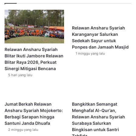
a
memabukkan yang bisa merusak kesehatan manusia.
r
Namun alasan kesehatan akan kehilangan relevansi kalau
a
khamar diminum oleh orang atau masyarakat di daerah
m
yang mempunyai cuaca yang sangat dingin seperti di
a
Relawan Ansharu Syariah
t
daerah Eskimo, misalnya.
Karanganyar Salurkan
a
Sedekah Sayur untuk
n
Ponpes dan Jamaah Masjid
Hal yang sama berlaku terhadap daging babi. Kalau dahulu
Relawan Ansharu Syariah
d
1 minggu yang lalu
Blitar Ikuti Jambore Relawan
orang mencari sebab-sebab keharaman babi lebih karena
i
Blitar Raya 2026, Perkuat
mengandung cacing pita yang bisa mengganggu
B
Sinergi Mitigasi Bencana
a
kesehatan, tetapi dengan perkembangan teknologi
5 hari yang lalu
l
mutakhir cacing pita bisa dihilangkan dengan metode
i
tertentu. Lalu apakah keharaman akan menjadi hilang?
Tentunya tidak demikian adanya.
Jumat Berkah Relawan
Bangkitkan Semangat
Dalam ajaran Islam, keharaman dan kehalalan sesuatu
Ansharu Syariah Mojokerto:
Menghafal Al-Qur’an,
Berbagi Sarapan hingga
Relawan Ansharu Syariah
secara substansi merupakan otoritas mutlak yang dipunyai
Santuni Janda Dhuafa
Surabaya Salurkan
Allah
Subhanahu wa Taala
yang tidak boleh diotak atik akal
Bingkisan untuk Santri
2 minggu yang lalu
manusia yang terbatas. Manusia hanya boleh menduga-
Tahfidz