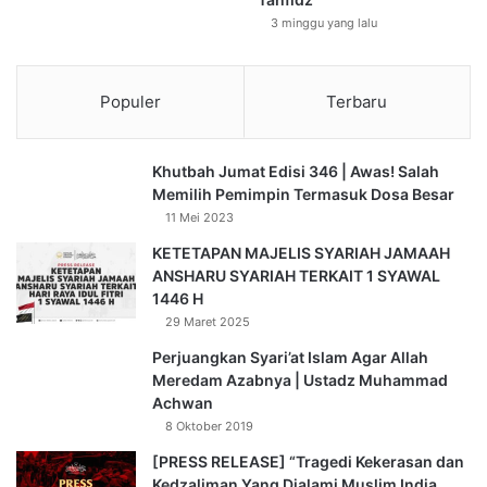
duga maksud hakiki dari syari (Allah) tanpa harus
3 minggu yang lalu
menyimpulkan secara mutlak. Salah satu kaidah fikih
menyebutkan sebuah ketentuan: Janganlah kamu tanyakan
apa yang ditetapkan oleh Allah.
Populer
Terbaru
Jadi kita harus menerima apa-apa yang sudah ditentukan
Khutbah Jumat Edisi 346 | Awas! Salah
oleh Allah, baik berupa perintah maupun larangan.
Memilih Pemimpin Termasuk Dosa Besar
Kekuatan iman seseorang menjadi penentu terhadap
11 Mei 2023
kepatuhan yang dalam atas ajaran Allah. Ketika Allah
KETETAPAN MAJELIS SYARIAH JAMAAH
mengharamkan sesuatu secara substansi (zat)nya, maka
ANSHARU SYARIAH TERKAIT 1 SYAWAL
bagi orang beriman seharusnya tidak bertanya, Mengapa
1446 H
Allah mengharamkan ini?
29 Maret 2025
Perjuangkan Syari’at Islam Agar Allah
Hal ini disebabkan apa yang disyariatkan Allah kepada
Meredam Azabnya | Ustadz Muhammad
manusia adalah untuk kebaikan manusia itu sendiri. Maka
Achwan
dari itu, kalau manusia melanggar hukum Allah, pasti akan
8 Oktober 2019
mendapatkan dampak negatif dari pelanggarannya itu.
[PRESS RELEASE] “Tragedi Kekerasan dan
Kedzaliman Yang Dialami Muslim India