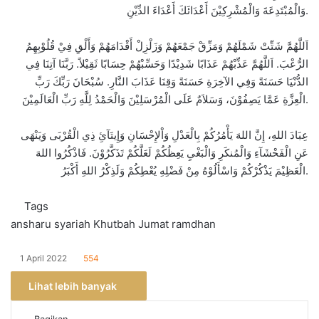
وَالْمُبْتَدِعَةَ وَالْمُشْرِكِيْنَ أَعْدَائَكَ أَعْدَاءَ الدِّيْنِ.
اَللَّهُمَّ شَتِّتْ شَمْلَهُمْ وَمَزِّقْ جَمْعَهُمْ وَزَلْزِلْ أَقْدَامَهُمْ وَأَلْقِ فِيْ قُلُوْبِهِمُ
الرُّعْبَ. اَللَّهُمَّ عَذِّبْهُمْ عَذَابًا شَدِيْدًا وَحَسِّبْهُمْ حِسَابًا ثَقِيْلاً. رَبَّنَا آتِنَا فِي
الدُّنْيَا حَسَنَةً وَفِي الآخِرَةِ حَسَنَةً وَقِنَا عَذَابَ النَّارِ. سُبْحَانَ رَبِّكَ رَبِّ
الْعِزَّةِ عَمَّا يَصِفُوْنَ، وَسَلاَمٌ عَلَى الْمُرْسَلِيْنَ وَالْحَمْدُ لِلَّهِ رَبِّ الْعَالَمِيْنَ.
عِبَادَ اللهِ، إِنَّ اللهَ يَأْمُرُكُمْ بِالْعَدْلِ وَاْلإِحْسَانِ وَإِيتَآئِ ذِي الْقُرْبَى وَيَنْهَى
عَنِ الْفَحْشَآءِ وَالْمُنكَرِ وَالْبَغْيِ يَعِظُكُمْ لَعَلَّكُمْ تَذَكَّرُوْنَ. فَاذْكُرُوا اللهَ
الْعَظِيْمَ يَذْكُرْكُمْ وَاسْأَلُوْهُ مِنْ فَضْلِهِ يُعْطِكُمْ وَلَذِكْرُ اللهِ أَكْبَرُ.
Tags
ansharu syariah
Khutbah Jumat
ramdhan
1 April 2022
554
Lihat lebih banyak