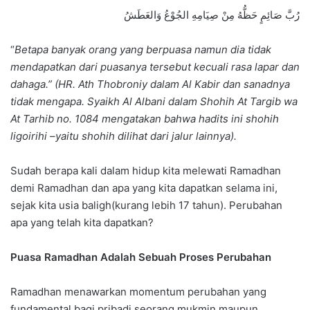
رُبَّ صَائِمٍ حَظُّهُ مِنْ صِيَامِهِ الجُوْعُ وَالعَطَشُ
“
Betapa banyak orang yang berpuasa namun dia tidak
mendapatkan dari puasanya tersebut kecuali rasa lapar dan
dahaga.” (HR. Ath Thobroniy dalam Al Kabir dan sanadnya
tidak mengapa. Syaikh Al Albani dalam Shohih At Targib wa
At Tarhib no. 1084 mengatakan bahwa hadits ini shohih
ligoirihi –yaitu shohih dilihat dari jalur lainnya).
Sudah berapa kali dalam hidup kita melewati Ramadhan
demi Ramadhan dan apa yang kita dapatkan selama ini,
sejak kita usia baligh(kurang lebih 17 tahun). Perubahan
apa yang telah kita dapatkan?
Puasa Ramadhan Adalah Sebuah Proses Perubahan
Ramadhan menawarkan momentum perubahan yang
fundamental bagi pribadi seorang mukmin maupun