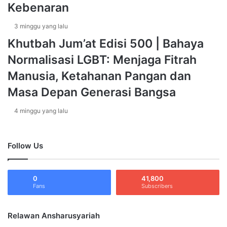
Kebenaran
a
R
m
I
3 minggu yang lalu
a
A
d
H
Khutbah Jum’at Edisi 500 | Bahaya
h
T
Normalisasi LGBT: Menjaga Fitrah
a
E
n
R
Manusia, Ketahanan Pangan dan
B
K
Masa Depan Generasi Bangsa
e
A
r
I
4 minggu yang lalu
s
T
a
1
m
R
a
A
Follow Us
U
M
s
A
t
D
0
41,800
a
Fans
H
Subscribers
d
A
z
N
Relawan Ansharusyariah
M
1