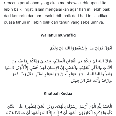
rencana perubahan yang akan membawa kehidupan kita
lebih baik. Ingat, Islam mengajarkan agar hari ini lebih baik
dari kemarin dan hari esok lebih baik dari hari ini. Jadikan
puasa tahun ini lebih baik dari tahun yang sebelumnya.
Wallahul muwaffiq
أَقُوْلُ قَوْلِيْ هَذَا وَأَسْتَغْفِرُوْا اللهَ لِيْ وَلَكُمْ
بَارَكَ اللهُ لِيْ وَلَكُمْ فِي الْقُرْآنِ الْعَظِيْمِ، وَنَفَعَنِيْ وَإِيَّاكُمْ بِمَا فِيْهِ مِنَ
اْلآيَاتِ وَالذِّكْرِ الْحَكِيْمِ. وَالْعَصْرِ، إِنَّ الإِنسَانَ لَفِيْ خُسْرٍ، إِلاَّ الَّذِيْنَ ءَامَنُوا
وَعَمِلُوا الصَّالِحَاتِ وَتَوَاصَوْا بِالْحَقِّ وَتَوَاصَوْا بِالصَّبْرِ. وَقُلْ رَبِّ اغْفِرْ
وَارْحَمْ وَأَنْتَ خَيْرُ الرَّاحِمِيْنَ.
Khutbah Kedua
الْحَمْدُ لِلَّهِ الَّذِيْ أَرْسَلَ رَسُوْلَهُ بِالْهُدَى وَدِيْنِ الْحَقِّ لِيُظْهِرَهُ عَلَى الدِّيْنِ
كُلِّهِ وَلَوْ كَرِهَ الْكَافِرُوْنَ. أَشْهَدُ أَنْ لاَ إِلَـهَ إِلاَّ اللهُ وَأَشْهَدُ أَنَّ مُحَمَّدًا عَبْدُهُ