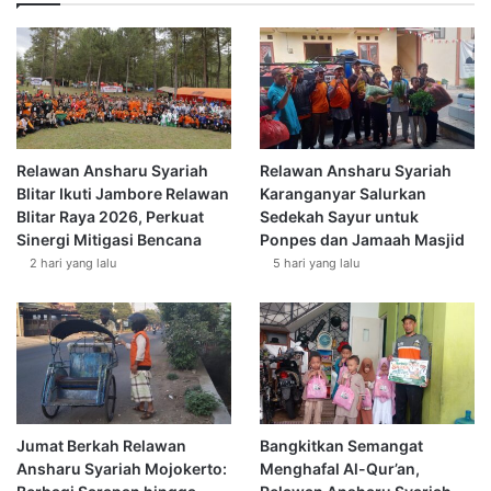
o
4
c
4
h
3
a
H
m
m
a
d
Relawan Ansharu Syariah
Relawan Ansharu Syariah
A
Blitar Ikuti Jambore Relawan
Karanganyar Salurkan
c
Blitar Raya 2026, Perkuat
Sedekah Sayur untuk
h
Sinergi Mitigasi Bencana
Ponpes dan Jamaah Masjid
w
2 hari yang lalu
5 hari yang lalu
a
n
Jumat Berkah Relawan
Bangkitkan Semangat
Ansharu Syariah Mojokerto:
Menghafal Al-Qur’an,