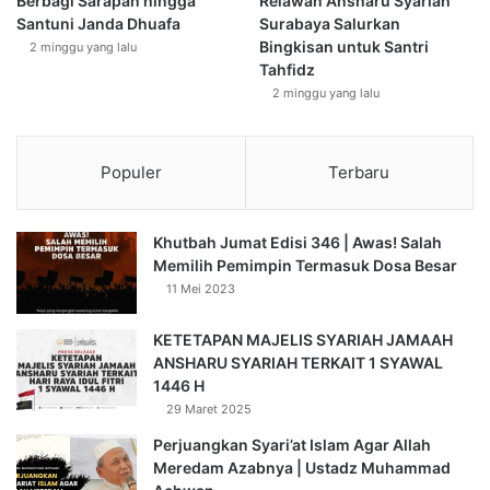
Berbagi Sarapan hingga
Relawan Ansharu Syariah
Santuni Janda Dhuafa
Surabaya Salurkan
Bingkisan untuk Santri
2 minggu yang lalu
Tahfidz
2 minggu yang lalu
Populer
Terbaru
Khutbah Jumat Edisi 346 | Awas! Salah
Memilih Pemimpin Termasuk Dosa Besar
11 Mei 2023
KETETAPAN MAJELIS SYARIAH JAMAAH
ANSHARU SYARIAH TERKAIT 1 SYAWAL
1446 H
29 Maret 2025
Perjuangkan Syari’at Islam Agar Allah
Meredam Azabnya | Ustadz Muhammad