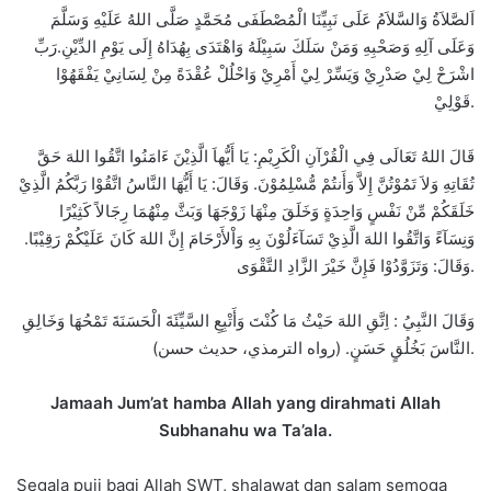
اَلصَّلاَةُ وَالسَّلاَمُ عَلَى نَبِيِّنَا الْمُصْطَفَى مُحَمَّدٍ صَلَّى اللهُ عَلَيْهِ وَسَلَّمَ
وَعَلَى آلِهِ وَصَحْبِهِ وَمَنْ سَلَكَ سَبِيْلَهُ وَاهْتَدَى بِهُدَاهُ إِلَى يَوْمِ الدِّيْنِ.رَبِّ
اشْرَحْ لِيْ صَدْرِيْ وَيَسِّرْ لِيْ أَمْرِيْ وَاحْلُلْ عُقْدَةً مِنْ لِسَانِيْ يَفْقَهُوْا
قَوْلِيْ.
قَالَ اللهُ تَعَالَى فِي الْقُرْآنِ الْكَرِيْمِ: يَا أَيُّهاَ الَّذِيْنَ ءَامَنُوا اتَّقُوا اللهَ حَقَّ
تُقَاتِهِ وَلاَ تَمُوْتُنَّ إِلاَّ وَأَنتُمْ مُّسْلِمُوْنَ. وَقَالَ: يَا أَيُّهَا النَّاسُ اتَّقُوْا رَبَّكُمُ الَّذِيْ
خَلَقَكُمْ مِّنْ نَفْسٍ وَاحِدَةٍ وَخَلَقَ مِنْهَا زَوْجَهَا وَبَثَّ مِنْهُمَا رِجَالاً كَثِيْرًا
وَنِسَآءً وَاتَّقُوا اللهَ الَّذِيْ تَسَآءَلُوْنَ بِهِ وَاْلأَرْحَامَ إِنَّ اللهَ كَانَ عَلَيْكُمْ رَقِيْبًا.
وَقَالَ: وَتَزَوَّدُوْا فَإِنَّ خَيْرَ الزَّادِ التَّقْوَى.
وَقَالَ النَّبِيُ : اِتَّقِ اللهَ حَيْثُ مَا كُنْتَ وَأَتْبِعِ السَّيِّئَةَ الْحَسَنَةَ تَمْحُهَا وَخَالِقِ
النَّاسَ بَخُلُقٍ حَسَنٍ. (رواه الترمذي، حديث حسن).
Jamaah Jum’at hamba Allah yang dirahmati Allah
Subhanahu wa Ta’ala.
Segala puji bagi Allah SWT, shalawat dan salam semoga