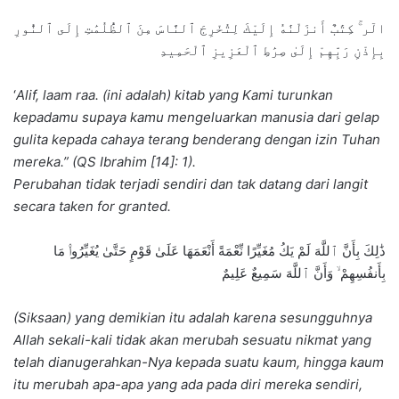
الٓر ۚ كِتَٰبٌ أَنزَلْنَٰهُ إِلَيْكَ لِتُخْرِجَ ٱلنَّاسَ مِنَ ٱلظُّلُمَٰتِ إِلَى ٱلنُّورِ
بِإِذْنِ رَبِّهِمْ إِلَىٰ صِرَٰطِ ٱلْعَزِيزِ ٱلْحَمِيدِ
‘
Alif, laam raa. (ini adalah) kitab yang Kami turunkan
kepadamu supaya kamu mengeluarkan manusia dari gelap
gulita kepada cahaya terang benderang dengan izin Tuhan
mereka.” (QS Ibrahim [14]: 1).
Perubahan tidak terjadi sendiri dan tak datang dari langit
secara taken for granted.
ذَٰلِكَ بِأَنَّ ٱللَّهَ لَمْ يَكُ مُغَيِّرًا نِّعْمَةً أَنْعَمَهَا عَلَىٰ قَوْمٍ حَتَّىٰ يُغَيِّرُوا۟ مَا
بِأَنفُسِهِمْ ۙ وَأَنَّ ٱللَّهَ سَمِيعٌ عَلِيمٌ
(Siksaan) yang demikian itu adalah karena sesungguhnya
Allah sekali-kali tidak akan merubah sesuatu nikmat yang
telah dianugerahkan-Nya kepada suatu kaum, hingga kaum
itu merubah apa-apa yang ada pada diri mereka sendiri,