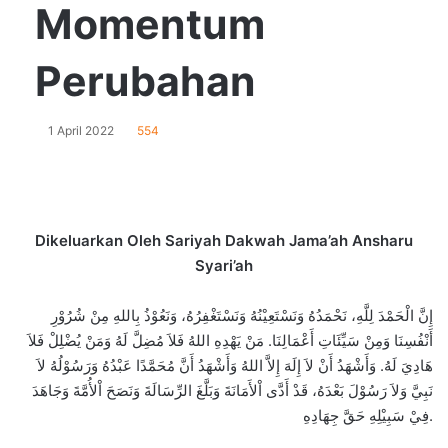
Momentum
Perubahan
1 April 2022
554
Dikeluarkan Oleh Sariyah Dakwah Jama’ah Ansharu
Syari’ah
إِنَّ الْحَمْدَ لِلَّهِ، نَحْمَدُهُ وَنَسْتَعِيْنُهُ وَنَسْتَغْفِرُهُ، وَنَعُوْذُ بِاللهِ مِنْ شُرُوْرِ
أَنْفُسِنَا وَمِنْ سَيِّئَاتِ أَعْمَالِنَا. مَنْ يَهْدِهِ اللهُ فَلاَ مُضِلَّ لَهُ وَمَنْ يُضْلِلْ فَلاَ
هَادِيَ لَهُ. وَأَشْهَدُ أَنْ لاَ إِلَهَ إِلاَّ اللهُ وَأَشْهَدُ أَنَّ مُحَمَّدًا عَبْدُهُ وَرَسُوْلُهُ لاَ
نَبِيَّ وَلاَ رَسُوْلَ بَعْدَهُ، قَدْ أَدَّى اْلأَمَانَةَ وَبَلَّغَ الرِّسَالَةَ وَنَصَحَ اْلأُمَّةَ وَجَاهَدَ
فِيْ سَبِيْلِهِ حَقَّ جِهَادِهِ.