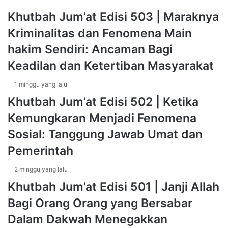
r
A
Khutbah Jum’at Edisi 503 | Maraknya
t
R
Kriminalitas dan Fenomena Main
a
I
G
A
hakim Sendiri: Ancaman Bagi
e
H
Keadilan dan Ketertiban Masyarakat
l
J
a
A
r
M
1 minggu yang lalu
K
A
Khutbah Jum’at Edisi 502 | Ketika
a
A
Kemungkaran Menjadi Fenomena
j
H
i
A
Sosial: Tanggung Jawab Umat dan
a
N
Pemerintah
n
S
T
H
2 minggu yang lalu
a
A
r
R
Khutbah Jum’at Edisi 501 | Janji Allah
h
U
Bagi Orang Orang yang Bersabar
i
S
b
Y
Dalam Dakwah Menegakkan
R
A