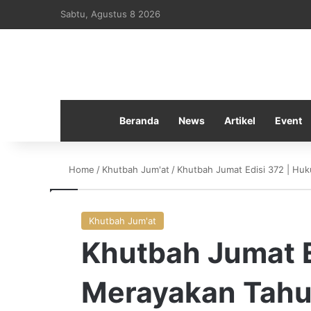
Sabtu, Agustus 8 2026
Beranda
News
Artikel
Event
Home
/
Khutbah Jum'at
/
Khutbah Jumat Edisi 372 | Hu
Khutbah Jum'at
Khutbah Jumat E
Merayakan Tahu