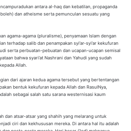
pencampuradukan antara al-haq dan kebatilan, propaganda
 boleh) dan atheisme serta pemunculan sesuatu yang
tuan agama-agama (pluralisme), penyamaan Islam dengan
cian terhadap salib dan penampakan syi’ar-syi’ar kekufuran
hudi serta perbuatan-pebuatan dan ucapan-ucapan semisal
nyataan bahwa syari’at Nashrani dan Yahudi yang sudah
kepada Allah.
agian dari ajaran kedua agama tersebut yang bertentangan
rupakan bentuk kekufuran kepada Allah dan RasulNya,
u adalah sebagai salah satu sarana westernisasi kaum
nnah dan atsar-atsar yang shahih yang melarang untuk
jadi ciri dan kekhususan mereka. Di antara hal itu adalah
 dan pesta-pesta mereka. Hari besar (‘Ied) maknanya