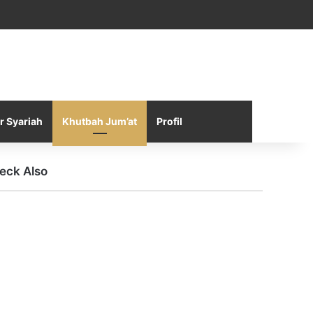
Facebook
X
YouTube
Instagram
Telegram
TikTok
WhatsApp
Log In
Random Article
Sidebar
r Syariah
Khutbah Jum’at
Profil
eck Also