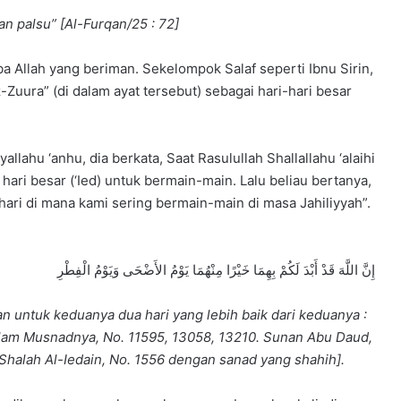
n palsu” [Al-Furqan/25 : 72]
ba Allah yang beriman. Sekelompok Salaf seperti Ibnu Sirin,
-Zuura” (di dalam ayat tersebut) sebagai hari-hari besar
llahu ‘anhu, dia berkata, Saat Rasulullah Shallallahu ‘alaihi
ari besar (‘Ied) untuk bermain-main. Lalu beliau bertanya,
hari di mana kami sering bermain-main di masa Jahiliyyah”.
إِنَّ اللَّهَ قَدْ أَبْدَ لَكُمْ بِهِمَا خَيْرًا مِنْهُمَا يَوْمُ الأَضْحَى وَيَوْمُ الْفِطْرِ
n untuk keduanya dua hari yang lebih baik dari keduanya :
dalam Musnadnya, No. 11595, 13058, 13210. Sunan Abu Daud,
 Shalah Al-Iedain, No. 1556 dengan sanad yang shahih].