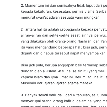
2
. Momentum ini dan semisalnya tidak luput dari 
kepada kekufuran, kesesatan, permisivisme (serba
menurut syari’at adalah sesuatu yang mungkar.
Di antara hal itu adalah propaganda kepada penya
aliran-aliran dan sekte-sekte sesat lainnya, penyu
yang dilakukan oleh orang-orang Nashrani dan Ya
itu yang mengandung beberapa hal ; bisa jadi, per
diganti dan dihapus tersebut dapat menyampaikan 
Bisa jadi pula, berupa anggapan baik terhadap seb
dengan dien al-Islam. Atau hal selain itu yang me
kepada Islam dan ijma’ umat ini. Belum lagi, hal it
Muslimin dari ajaran-ajaran agama mereka.
3
. Banyak sekali dalil-dalil dari Kitabullah, as-Su
menyerupai orang-orang kafir di dalam hal yang men
menyerupai mereka dalam perayaan hari-hari besar