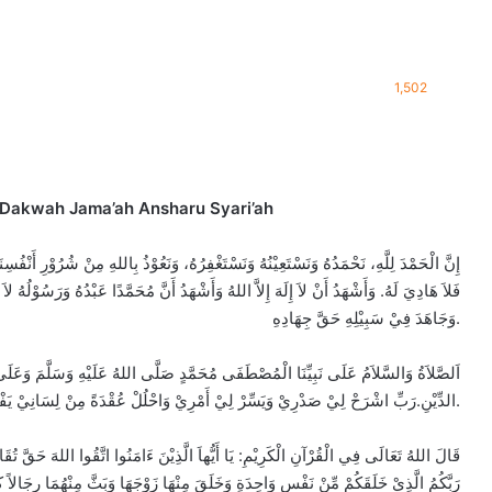
1,502
 Dakwah Jama’ah Ansharu Syari’ah
إِنَّ الْحَمْدَ لِلَّهِ، نَحْمَدُهُ وَنَسْتَعِيْنُهُ وَنَسْتَغْفِرُهُ، وَنَعُوْذُ بِاللهِ مِنْ شُرُوْرِ أَنْفُ
فَلاَ هَادِيَ لَهُ. وَأَشْهَدُ أَنْ لاَ إِلَهَ إِلاَّ اللهُ وَأَشْهَدُ أَنَّ مُحَمَّدًا عَبْدُهُ وَرَسُوْلُهُ لاَ ن
وَجَاهَدَ فِيْ سَبِيْلِهِ حَقَّ جِهَادِهِ.
اَلصَّلاَةُ وَالسَّلاَمُ عَلَى نَبِيِّنَا الْمُصْطَفَى مُحَمَّدٍ صَلَّى اللهُ عَلَيْهِ وَسَلَّمَ وَعَلَى
الدِّيْنِ.رَبِّ اشْرَحْ لِيْ صَدْرِيْ وَيَسِّرْ لِيْ أَمْرِيْ وَاحْلُلْ عُقْدَةً مِنْ لِسَانِيْ يَفْقَهُوْا قَوْلِيْ.
قَالَ اللهُ تَعَالَى فِي الْقُرْآنِ الْكَرِيْمِ: يَا أَيُّهاَ الَّذِيْنَ ءَامَنُوا اتَّقُوا اللهَ حَقَّ تُقَاتِهِ 
رَبَّكُمُ الَّذِيْ خَلَقَكُمْ مِّنْ نَفْسٍ وَاحِدَةٍ وَخَلَقَ مِنْهَا زَوْجَهَا وَبَثَّ مِنْهُمَا رِجَالاً كَث