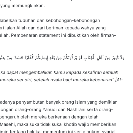
a yang memungkinkan.
melabelkan tuduhan dan kebohongan-kebohongan
i jalan Allah dan dari beriman kepada wahyu yang
ah. Pembenaran statement ini dibuktikan oleh firman-
وَدَّ كَثِيرٌ مِنْ أَهْلِ الْكِتَابِ لَوْ يَرُدُّونَكُمْ مِنْ بَعْدِ إِيمَانِكُمْ كُفَّارًا حَسَدًا مِنْ عِنْدِ
reka dapat mengembalikan kamu kepada kekafiran setelah
i mereka sendiri, setelah nyata bagi mereka kebenaran” [Al-
t adanya penyambutan banyak orang Islam yang demikian
longan orang-orang Yahudi dan Nashrani serta orang-
erpengaruh oleh mereka berkenaan dengan telah
Masehi, maka suka tidak suka, khotib wajib memberikan
min tentang hakikat momentum ini serta hukum syariat