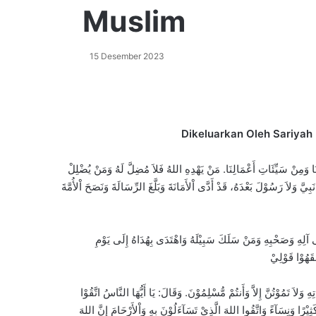
Muslim
15 Desember 2023
Dikeluarkan Oleh Sariyah
سِنَا وَمِنْ سَيِّئَاتِ أَعْمَالِنَا. مَنْ يَهْدِهِ اللهُ فَلاَ مُضِلَّ لَهُ وَمَنْ يُضْلِلْ
َبِيَّ وَلاَ رَسُوْلَ بَعْدَهُ، قَدْ أَدَّى اْلأَمَانَةَ وَبَلَّغَ الرِّسَالَةَ وَنَصَحَ اْلأُمَّةَ
 آلِهِ وَصَحْبِهِ وَمَنْ سَلَكَ سَبِيْلَهُ وَاهْتَدَى بِهُدَاهُ إِلَى يَوْمِ
وَلاَ تَمُوْتُنَّ إِلاَّ وَأَنتُمْ مُّسْلِمُوْنَ. وَقَالَ: يَا أَيُّهَا النَّاسُ اتَّقُوْا
ِيْرًا وَنِسَآءً وَاتَّقُوا اللهَ الَّذِيْ تَسَآءَلُوْنَ بِهِ وَاْلأَرْحَامَ إِنَّ اللهَ