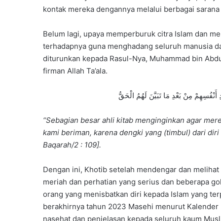
kontak mereka dengannya melalui berbagai saran
Belum lagi, upaya memperburuk citra Islam dan 
terhadapnya guna menghadang seluruh manusia dar
diturunkan kepada Rasul-Nya, Muhammad bin Abdull
firman Allah Ta’ala.
 أَنْفُسِهِمْ مِنْ بَعْدِ مَا تَبَيَّنَ لَهُمُ الْحَقُّ
“Sebagian besar ahli kitab menginginkan agar me
kami beriman, karena dengki yang (timbul) dari dir
Baqarah/2 : 109].
Dengan ini, Khotib setelah mendengar dan meliha
meriah dan perhatian yang serius dan beberapa go
orang yang menisbatkan diri kepada Islam yang t
berakhirnya tahun 2023 Masehi menurut Kalender 
nasehat dan penjelasan kepada seluruh kaum Musli