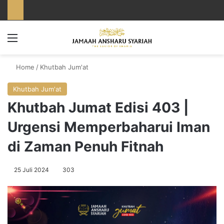
Menu
Home
/
Khutbah Jum'at
Khutbah Jum'at
Khutbah Jumat Edisi 403 |
Urgensi Memperbaharui Iman
di Zaman Penuh Fitnah
25 Juli 2024
303