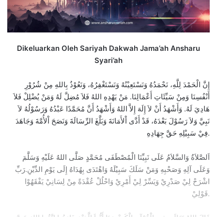
Dikeluarkan Oleh Sariyah Dakwah Jama’ah Ansharu
Syari’ah
إِنَّ الْحَمْدَ لِلَّهِ، نَحْمَدُهُ وَنَسْتَعِيْنُهُ وَنَسْتَغْفِرُهُ، وَنَعُوْذُ بِاللهِ مِنْ شُرُوْرِ
أَنْفُسِنَا وَمِنْ سَيِّئَاتِ أَعْمَالِنَا. مَنْ يَهْدِهِ اللهُ فَلاَ مُضِلَّ لَهُ وَمَنْ يُضْلِلْ فَلاَ
هَادِيَ لَهُ. وَأَشْهَدُ أَنْ لاَ إِلَهَ إِلاَّ اللهُ وَأَشْهَدُ أَنَّ مُحَمَّدًا عَبْدُهُ وَرَسُوْلُهُ لاَ
نَبِيَّ وَلاَ رَسُوْلَ بَعْدَهُ، قَدْ أَدَّى اْلأَمَانَةَ وَبَلَّغَ الرِّسَالَةَ وَنَصَحَ اْلأُمَّةَ وَجَاهَدَ
فِيْ سَبِيْلِهِ حَقَّ جِهَادِهِ.
اَلصَّلاَةُ وَالسَّلاَمُ عَلَى نَبِيِّنَا الْمُصْطَفَى مُحَمَّدٍ صَلَّى اللهُ عَلَيْهِ وَسَلَّمَ
وَعَلَى آلِهِ وَصَحْبِهِ وَمَنْ سَلَكَ سَبِيْلَهُ وَاهْتَدَى بِهُدَاهُ إِلَى يَوْمِ الدِّيْنِ.رَبِّ
اشْرَحْ لِيْ صَدْرِيْ وَيَسِّرْ لِيْ أَمْرِيْ وَاحْلُلْ عُقْدَةً مِنْ لِسَانِيْ يَفْقَهُوْا
قَوْلِيْ.