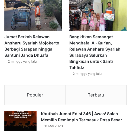
maknanya, dan (3) menyibukkan diri dengan menunaikan
berbagai tugas ibadah. Nabi Muhammad Shalallahu ‘alaihi
wa sallam pernah bersabda:
قال رسول الله صلى الله عليه وسلم: « وَقَدْ تَرَكْتُ فِيكُمْ مَا لَنْ تَضِلُّوا
Jumat Berkah Relawan
Bangkitkan Semangat
بَعْدَهُ إِنِ اعْتَصَمْتُمْ بِهِ كِتَابَ اللَّهِ وَسُنَة نَبِيهِ » [أخرجه مسلم والحاكم]
Ansharu Syariah Mojokerto:
Menghafal Al-Qur’an,
Berbagi Sarapan hingga
Relawan Ansharu Syariah
“Sungguh telah aku tinggalkan pada kalian sesuatu yang
Santuni Janda Dhuafa
Surabaya Salurkan
tidak akan menjadikan kalian tersesat selagi kalian
Bingkisan untuk Santri
2 minggu yang lalu
Tahfidz
berpegang teguh denganya yaitu al-Qur’an dan Sunah
2 minggu yang lalu
nabiNya“. HR Muslim no: 1218.
Manusia yang mendapat taufiq adalah mereka yang
Populer
Terbaru
memahami substansinya, mengamalkannya, dan
mengajarkannya kepada orang lain.
Khutbah Jumat Edisi 346 | Awas! Salah
Urusan memperbaharui iman adalah adalah urusan yang
Memilih Pemimpin Termasuk Dosa Besar
11 Mei 2023
mudah bagi mereka yang dimudahkan oleh Allah dan