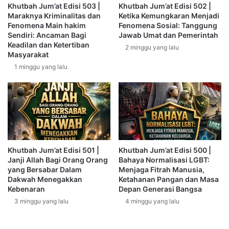
u
P
Khutbah Jum’at Edisi 503 |
Khutbah Jum’at Edisi 502 |
s
a
Zubair bin Adi, dia berkata:”kami datang menemui Anas bin
Maraknya Kriminalitas dan
Ketika Kemungkaran Menjadi
i
r
Fenomena Main hakim
Fenomena Sosial: Tanggung
malik mengadukan penderitaan yang kami dapati dari
a
a
Sendiri: Ancaman Bagi
Jawab Umat dan Pemerintah
perlakuan Alhajjaj, maka beliau berkata:
|
Keadilan dan Ketertiban
P
2 minggu yang lalu
Masyarakat
U
e
s
اصْبِرُوا فَإِنَّهُ لَا يَأْتِي عَلَيْكُمْ زَمَانٌ إِلَّا الَّذِي بَعْدَهُ شَرٌّ مِنْهُ حَتَّى تَلْقَوْا رَبَّكُمْ
n
1 minggu yang lalu
t
u
سَمِعْتُهُ مِنْ نَبِيِّكُمْ صَلَّى اللَّهُ عَلَيْهِ وَسَلَّمَ.رواه البخاري
a
n
d
t
“Sabarlah, sesungguhnya tidak akan datang pada kalian
z
u
suatu zaman kecuali yang berikutnya lebih buruk dari yang
D
t
sebelumnya hingga kalian bertemu dengan Rabb kalian,
o
I
d
l
begitu yang kudengar dari Nabi Kalian-shallallahu ‘alaihi wa
Khutbah Jum’at Edisi 501 |
Khutbah Jum’at Edisi 500 |
y
m
sallam.(HR. Bukhari).
Janji Allah Bagi Orang Orang
Bahaya Normalisasi LGBT:
K
u
yang Bersabar Dalam
Menjaga Fitrah Manusia,
u
Dakwah Menegakkan
Ketahanan Pangan dan Masa
Bagi seorang muslim, apalagi di zaman penuh fitnah maka
r
Kebenaran
Depan Generasi Bangsa
iman adalah segalanya. Iman adalah aset paling berharga
n
3 minggu yang lalu
4 minggu yang lalu
i
dan menjadi kriteria pertama diterima atau tidaknya amal di
a
hadapan Allah. Akan tetapi, sebagaimana lazimnya setiap
w