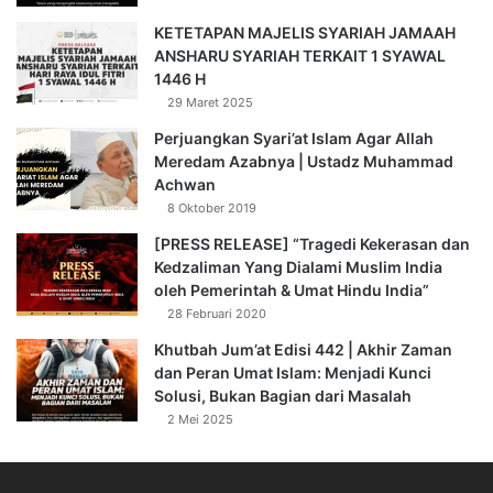
serius mempersiapkan hati, jiwa, dan ruhnya untuk itu.
KETETAPAN MAJELIS SYARIAH JAMAAH
ANSHARU SYARIAH TERKAIT 1 SYAWAL
Ada banyak wasilah yang dapat membantu seorang hamba
1446 H
di dalam memperbaharui imannya. Di antaranya; berziarah
29 Maret 2025
kubur dan mengunjungi orang-orang yang shalih lagi
Perjuangkan Syari’at Islam Agar Allah
bertakwa: para ulama terpercaya, para mujahid, dan para
Meredam Azabnya | Ustadz Muhammad
mukhlishin. Juga, membaca sirah as-salafus shalih, sirah
Achwan
para ahli ibadah, ahli zuhud, para mujahid, para penyeru
8 Oktober 2019
kebenaran, orang-orang yang sabar, dan orang-orang yang
[PRESS RELEASE] “Tragedi Kekerasan dan
pandai bersyukur.
Kedzaliman Yang Dialami Muslim India
oleh Pemerintah & Umat Hindu India”
Juga membicarakan sirah mereka bersama-sama,
28 Februari 2020
merenungi catatan sejarah, mengupayakan peningkatan
Khutbah Jum’at Edisi 442 | Akhir Zaman
intensitas ibadah daripada yang sudah-sudah,
dan Peran Umat Islam: Menjadi Kunci
Solusi, Bukan Bagian dari Masalah
melaksanakan ‘umrah di bulan Ramadlan bagi yang mampu,
2 Mei 2025
menyendiri selama beberapa saat setiap hari untuk
merenung, dan memperbanyak bacaan al-Qur`an, doa,
qiyamullail, serta sedekah.