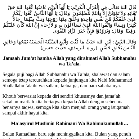
قَالَ اللهُ تَعَالَى فِي الْقُرْآنِ الْكَرِيْمِ: يَا أَيُّهاَ الَّذِيْنَ ءَامَنُوا اتَّقُوا اللهَ حَقَّ
تُقَاتِهِ وَلاَ تَمُوْتُنَّ إِلاَّ وَأَنتُمْ مُّسْلِمُوْنَ. وَقَالَ: يَا أَيُّهَا النَّاسُ اتَّقُوْا رَبَّكُمُ
الَّذِيْ خَلَقَكُمْ مِّنْ نَفْسٍ وَاحِدَةٍ وَخَلَقَ مِنْهَا زَوْجَهَا وَبَثَّ مِنْهُمَا رِجَالاً
كَثِيْرًا وَنِسَآءً وَاتَّقُوا اللهَ الَّذِيْ تَسَآءَلُوْنَ بِهِ وَاْلأَرْحَامَ إِنَّ اللهَ كَانَ عَلَيْكُمْ
رَقِيْبًا. وَقَالَ: وَتَزَوَّدُوْا فَإِنَّ خَيْرَ الزَّادِ التَّقْوَى.
وَقَالَ النَّبِيُ : اِتَّقِ اللهَ حَيْثُ مَا كُنْتَ وَأَتْبِعِ السَّيِّئَةَ الْحَسَنَةَ تَمْحُهَا وَخَالِقِ
النَّاسَ بَخُلُقٍ حَسَنٍ. (رواه الترمذي، حديث حسن).
Jamaah Jum’at hamba Allah yang dirahmati Allah Subhanahu
wa Ta’ala.
Segala puji bagi Allah Subhanahu wa Ta’ala, shalawat dan salam
semoga tetap tercurahkan kepada junjungan kita Nabi Muhammad
Shallallahu ‘alaihi wa sallam, keluarga, dan para sahabatnya.
Khotib berwasiat kepada diri sendiri khususnya dan jama’ah
sekalian marilah kita bertaqwa kepada Allah dengan sebenar-
benarnya taqwa, semoga kita akan menjadi orang yang istiqamah
sampai akhir hayat kita.
Ma’asyirol Muslimin Rahimani Wa Rahimukumullah…
Bulan Ramadhan baru saja meninggalkan kita. Bulan yang penuh