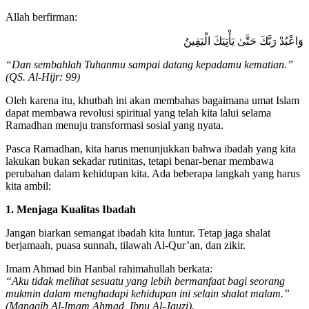
Allah berfirman:
وَاعْبُدْ رَبَّكَ حَتَّىٰ يَأْتِيَكَ الْيَقِينُ
“Dan sembahlah Tuhanmu sampai datang kepadamu kematian.”
(QS. Al-Hijr: 99)
Oleh karena itu, khutbah ini akan membahas bagaimana umat Islam
dapat membawa revolusi spiritual yang telah kita lalui selama
Ramadhan menuju transformasi sosial yang nyata.
Pasca Ramadhan, kita harus menunjukkan bahwa ibadah yang kita
lakukan bukan sekadar rutinitas, tetapi benar-benar membawa
perubahan dalam kehidupan kita. Ada beberapa langkah yang harus
kita ambil:
1. Menjaga Kualitas Ibadah
Jangan biarkan semangat ibadah kita luntur. Tetap jaga shalat
berjamaah, puasa sunnah, tilawah Al-Qur’an, dan zikir.
Imam Ahmad bin Hanbal rahimahullah berkata:
“Aku tidak melihat sesuatu yang lebih bermanfaat bagi seorang
mukmin dalam menghadapi kehidupan ini selain shalat malam.”
(Manaqib Al-Imam Ahmad, Ibnu Al-Jauzi).