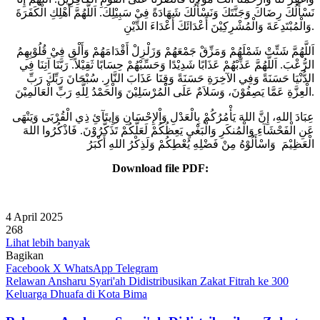
نَسْأَلُكَ رِضَاكَ وَجَنَّتَكَ وَنَسْأَلُكَ شَهَادَةً فِيْ سَبِيْلِكَ. اَللَّهُمَّ أَهْلِكِ الْكَفَرَةَ
وَالْمُبْتَدِعَةَ وَالْمُشْرِكِيْنَ أَعْدَائَكَ أَعْدَاءَ الدِّيْنِ.
اَللَّهُمَّ شَتِّتْ شَمْلَهُمْ وَمَزِّقْ جَمْعَهُمْ وَزَلْزِلْ أَقْدَامَهُمْ وَأَلْقِ فِيْ قُلُوْبِهِمُ
الرُّعْبَ. اَللَّهُمَّ عَذِّبْهُمْ عَذَابًا شَدِيْدًا وَحَسِّبْهُمْ حِسَابًا ثَقِيْلاً. رَبَّنَا آتِنَا فِي
الدُّنْيَا حَسَنَةً وَفِي الآخِرَةِ حَسَنَةً وَقِنَا عَذَابَ النَّارِ. سُبْحَانَ رَبِّكَ رَبِّ
الْعِزَّةِ عَمَّا يَصِفُوْنَ، وَسَلاَمٌ عَلَى الْمُرْسَلِيْنَ وَالْحَمْدُ لِلَّهِ رَبِّ الْعَالَمِيْنَ.
عِبَادَ اللهِ، إِنَّ اللهَ يَأْمُرُكُمْ بِالْعَدْلِ وَاْلإِحْسَانِ وَإِيتَآئِ ذِي الْقُرْبَى وَيَنْهَى
عَنِ الْفَحْشَآءِ وَالْمُنكَرِ وَالْبَغْيِ يَعِظُكُمْ لَعَلَّكُمْ تَذَكَّرُوْنَ. فَاذْكُرُوا اللهَ
الْعَظِيْمَ وَاسْأَلُوْهُ مِنْ فَضْلِهِ يُعْطِكُمْ وَلَذِكْرُ اللهِ أَكْبَرُ
Download file PDF:
4 April 2025
268
Lihat lebih banyak
Bagikan
Facebook
X
WhatsApp
Telegram
Relawan Ansharu Syari'ah Didistribusikan Zakat Fitrah ke 300
Keluarga Dhuafa di Kota Bima