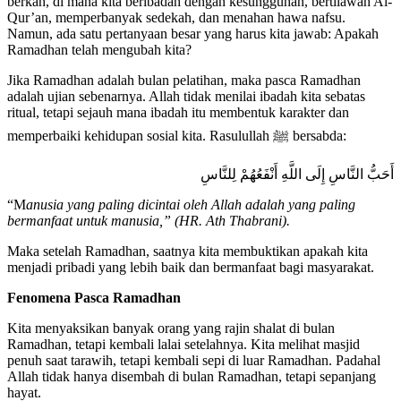
berkah, di mana kita beribadah dengan kesungguhan, bertilawah Al-
Qur’an, memperbanyak sedekah, dan menahan hawa nafsu.
Namun, ada satu pertanyaan besar yang harus kita jawab: Apakah
Ramadhan telah mengubah kita?
Jika Ramadhan adalah bulan pelatihan, maka pasca Ramadhan
adalah ujian sebenarnya. Allah tidak menilai ibadah kita sebatas
ritual, tetapi sejauh mana ibadah itu membentuk karakter dan
memperbaiki kehidupan sosial kita. Rasulullah ﷺ bersabda:
أَحَبُّ النَّاسِ إِلَى اللَّهِ أَنْفَعُهُمْ لِلنَّاسِ
“M
anusia yang paling dicintai oleh Allah adalah yang paling
bermanfaat untuk manusia,” (HR. Ath Thabrani).
Maka setelah Ramadhan, saatnya kita membuktikan apakah kita
menjadi pribadi yang lebih baik dan bermanfaat bagi masyarakat.
Fenomena Pasca Ramadhan
Kita menyaksikan banyak orang yang rajin shalat di bulan
Ramadhan, tetapi kembali lalai setelahnya. Kita melihat masjid
penuh saat tarawih, tetapi kembali sepi di luar Ramadhan. Padahal
Allah tidak hanya disembah di bulan Ramadhan, tetapi sepanjang
hayat.