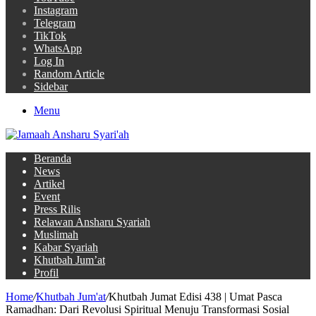
Instagram
Telegram
TikTok
WhatsApp
Log In
Random Article
Sidebar
Menu
Beranda
News
Artikel
Event
Press Rilis
Relawan Ansharu Syariah
Muslimah
Kabar Syariah
Khutbah Jum’at
Profil
Home
/
Khutbah Jum'at
/
Khutbah Jumat Edisi 438 | Umat Pasca
Ramadhan: Dari Revolusi Spiritual Menuju Transformasi Sosial