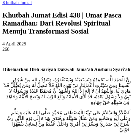
Khutbah Jum'at
Khutbah Jumat Edisi 438 | Umat Pasca
Ramadhan: Dari Revolusi Spiritual
Menuju Transformasi Sosial
4 April 2025
268
Dikeluarkan Oleh Sariyah Dakwah Jama’ah Ansharu Syari’ah
إِنَّ الْحَمْدَ لِلَّهِ، نَحْمَدُهُ وَنَسْتَعِيْنُهُ وَنَسْتَغْفِرُهُ، وَنَعُوْذُ بِاللهِ مِنْ شُرُوْرِ
أَنْفُسِنَا وَمِنْ سَيِّئَاتِ أَعْمَالِنَا. مَنْ يَهْدِهِ اللهُ فَلاَ مُضِلَّ لَهُ وَمَنْ يُضْلِلْ فَلاَ
هَادِيَ لَهُ. وَأَشْهَدُ أَنْ لاَ إِلَهَ إِلاَّ اللهُ وَأَشْهَدُ أَنَّ مُحَمَّدًا عَبْدُهُ وَرَسُوْلُهُ لاَ
نَبِيَّ وَلاَ رَسُوْلَ بَعْدَهُ، قَدْ أَدَّى اْلأَمَانَةَ وَبَلَّغَ الرِّسَالَةَ وَنَصَحَ اْلأُمَّةَ وَجَاهَدَ
فِيْ سَبِيْلِهِ حَقَّ جِهَادِهِ.
اَلصَّلاَةُ وَالسَّلاَمُ عَلَى نَبِيِّنَا الْمُصْطَفَى مُحَمَّدٍ صَلَّى اللهُ عَلَيْهِ وَسَلَّمَ
وَعَلَى آلِهِ وَصَحْبِهِ وَمَنْ سَلَكَ سَبِيْلَهُ وَاهْتَدَى بِهُدَاهُ إِلَى يَوْمِ الدِّيْنِ.رَبِّ
اشْرَحْ لِيْ صَدْرِيْ وَيَسِّرْ لِيْ أَمْرِيْ وَاحْلُلْ عُقْدَةً مِنْ لِسَانِيْ يَفْقَهُوْا
قَوْلِيْ.