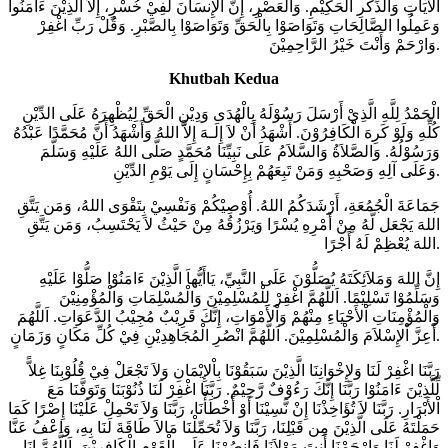
اْلآيَاتِ وَالذِّكْرِ الْحَكِيْمِ. وَالْعَصْرِ، إِنَّ الإِنسَانَ لَفِيْ خُسْرٍ، إِلاَّ الَّذِيْنَ ءَامَنُوا
وَعَمِلُوا الصَّالِحَاتِ وَتَوَاصَوْا بِالْحَقِّ وَتَوَاصَوْا بِالصَّبْرِ. وَقُلْ رَبِّ اغْفِرْ
وَارْحَمْ وَأَنْتَ خَيْرُ الرَّاحِمِيْنَ.
Khutbah Kedua
الْحَمْدُ لِلَّهِ الَّذِيْ أَرْسَلَ رَسُوْلَهُ بِالْهُدَى وَدِيْنِ الْحَقِّ لِيُظْهِرَهُ عَلَى الدِّيْنِ
كُلِّهِ وَلَوْ كَرِهَ الْكَافِرُوْنَ. أَشْهَدُ أَنْ لاَ إِلَـهَ إِلاَّ اللهُ وَأَشْهَدُ أَنَّ مُحَمَّدًا عَبْدُهُ
وَرَسُوْلُهُ. وَالصَّلاَةُ وَالسَّلاَمُ عَلَى نَبِيِّنَا مُحَمَّدٍ صَلَّى اللهُ عَلَيْهِ وَسَلَّمَ
وَعَلَى آلِهِ وَصَحْبِهِ وَمَنْ تَبِعَهُمْ بِإِحْسَانٍ إِلَى يَوْمِ الدِّيْنِ.
جَمَاعَةَ الْجُمُعَةِ، أَرْشَدَكُمُ اللهُ. أُوْصِيْكُمْ وَنَفْسِيْ بِتَقْوَى اللهُ، وَمَن يَتَّقِ
اللهَ يَجْعَل لَّهُ مِنْ أَمْرِهِ يُسْرًا وَيَرْزُقُهُ مِنْ حَيْثُ لاَ يَحْتَسِبُ، وَمَن يَتَّقِ
اللهَ يُعْظِمْ لَهُ أَجْرًا.
إِنَّ اللهَ وَمَلاَئِكَتَهُ يُصَلُّوْنَ عَلَى النَّبِيِّ، يَاأَيُّهاَ الَّذِيْنَ ءَامَنُوْا صَلُّوْا عَلَيْهِ
وَسَلِّمُوْا تَسْلِيْمًا. اَللَّهُمَّ اغْفِرْ لِلْمُسْلِمِيْنَ وَالْمُسْلِمَاتِ وَالْمُؤْمِنِيْنَ
وَالْمُؤْمِنَاتِ اْلأَحْيَاءِ مِنْهُمْ وَاْلأَمْوَاتِ، إِنَّكَ قَرِيْبٌ مُجِيْبُ الدَّعَوَاتِ. اَللَّهُمَ
أَعِزَّ اْلإِسْلاَمَ وَالْمُسْلِمِيْنَ. اَللَّهُمَّ انْصُرِ الْمُجَاهِدِيْنِ فِيْ كُلِّ مَكَانٍ وَزَمَانٍ.
رَبَّنَا اغْفِرْ لَنَا وَلإِخْوَانِنَا الَّذِيْنَ سَبَقُوْنَا بِاْلإِيْمَانِ وَلاَ تَجْعَلْ فِيْ قُلُوْبِنَا غِلاًّ
لِّلَّذِيْنَ ءَامَنُوْا رَبَّنَا إِنَّكَ رَءُوْفٌ رَّحِيْمٌ. رَبَّنَا اغْفِرْ لَنَا ذُنُوْبَنَا وَتَوَفَّنَا مَعَ
اْلأَبْرَارِ. رَبَّنَا لاَ تُؤَاخِذْنَا إِنْ نَّسِيْنَا أَوْ أَخْطَأْنَا، رَبَّنَا وَلاَ تَحْمِلْ عَلَيْنَا إِصْرًا كَمَا
حَمَلْتَهُ عَلَى الَّذِيْنَ مِن قَبْلِنَا، رَبَّنَا وَلاَ تُحَمِّلْنَا مَالاَ طَاقَةَ لَنَا بِهِ، وَاعْفُ عَنَّا
وَاغْفِرْ لَنَا وَارْحَمْنَا أَنتَ مَوْلاَنَا فَانصُرْنَا عَلَى الْقَوْمِ الْكَافِرِيْنَ. اَللَّهُمَّ إِنَا