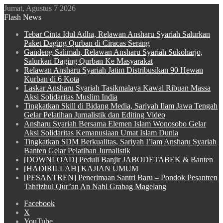
Jumat, Agustus 7 2026
Flash News
Tebar Cinta Idul Adha, Relawan Ansharu Syariah Salurkan
Paket Daging Qurban di Ciracas Serang
Gandeng Salimah, Relawan Ansharu Syariah Sukoharjo,
Salurkan Daging Qurban Ke Masyarakat
Relawan Ansharu Syariah Jatim Distribusikan 90 Hewan
Kurban di 6 Kota
Laskar Ansharu Syariah Tasikmalaya Kawal Ribuan Massa
Aksi Solidaritas Muslim India
Tingkatkan Skill di Bidang Media, Sariyah Ilam Jawa Tengah
Gelar Pelatihan Jurnalistik dan Editing Video
Ansharu Syariah Bersama Elemen Islam Wonosobo Gelar
Aksi Solidaritas Kemanusiaan Umat Islam Dunia
Tingkatkan SDM Berkualitas, Sariyah I’lam Ansharu Syariah
Banten Gelar Pelatihan Jurnalistik
[DOWNLOAD] Peduli Banjir JABODETABEK & Banten
[HADIRILLAH] KAJIAN UMUM
[PESANTREN] Penerimaan Santri Baru – Pondok Pesantren
Tahfizhul Qur’an An Nahl Grabag Magelang
Facebook
X
YouTube