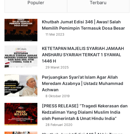
Populer
Terbaru
mengasihi, mencintai, dan menyayangi bagaikan satu
tubuh. Apabila ada salah satu anggota tubuh yang sakit,
maka seluruh tubuhnya akan ikut terjaga dan panas (turut
Khutbah Jumat Edisi 346 | Awas! Salah
merasakan sakitnya).” (HR. Bukhari no. 6011 dan Muslim no.
Memilih Pemimpin Termasuk Dosa Besar
11 Mei 2023
2586).
KETETAPAN MAJELIS SYARIAH JAMAAH
Bila satu bagian tubuh sakit, seluruh tubuh ikut merasakan.
ANSHARU SYARIAH TERKAIT 1 SYAWAL
Syawal bukan akhir perjuangan, tapi awal kebangkitan.
1446 H
29 Maret 2025
Wahai kaum Muslimin, kebangkitan umat ini diawali dengan
Perjuangkan Syari’at Islam Agar Allah
kesadaran ruhani, penguatan ilmu, dan semangat
Meredam Azabnya | Ustadz Muhammad
pengorbanan. Di sinilah fungsi Syawal: menyalakan
Achwan
kembali energi amal setelah pelatihan besar Ramadhan.
8 Oktober 2019
[PRESS RELEASE] “Tragedi Kekerasan dan
وَأَعِدُّوا۟ لَهُم مَّا ٱسْتَطَعْتُم مِّن قُوَّةٍ وَمِن رِّبَاطِ ٱلْخَيْلِ تُرْهِبُونَ بِهِۦ
Kedzaliman Yang Dialami Muslim India
عَدُوَّ ٱللَّهِ وَعَدُوَّكُمْ وَءَاخَرِينَ مِن دُونِهِمْ لَا تَعْلَمُونَهُمُ ٱللَّهُ يَعْلَمُهُمْ ۚ وَمَا
oleh Pemerintah & Umat Hindu India”
تُنفِقُوا۟ مِن شَىْءٍ فِى سَبِيلِ ٱللَّهِ يُوَفَّ إِلَيْكُمْ وَأَنتُمْ لَا تُظْلَمُونَ
28 Februari 2020