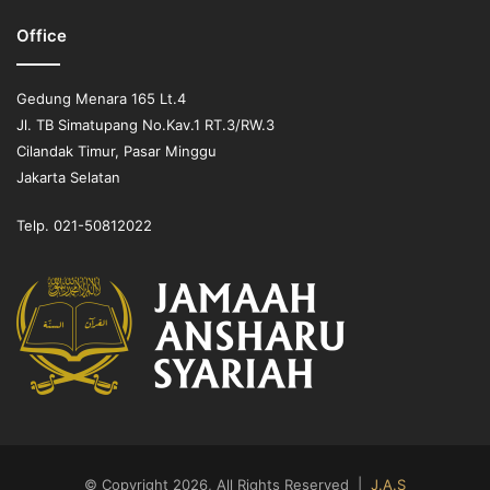
kehormatan umat, terutama saudara kita di Palestina —
Office
dengan doa, donasi, dukungan politik, dan dakwah sadar
umat.
Gedung Menara 165 Lt.4
Jl. TB Simatupang No.Kav.1 RT.3/RW.3
قال الله تعالى: ﴿ إِن تَنصُرُوا اللَّهَ يَنصُرْكُمْ وَيُثَبِّتْ أَقْدَامَكُمْ ﴾
Cilandak Timur, Pasar Minggu
بَارَكَ اللهُ لِيْ وَلَكُمْ فِي الْقُرْآنِ الْعَظِيْمِ، وَنَفَعَنِيْ وَإِيَّاكُمْ بِمَا فِيْهِ مِنَ
Jakarta Selatan
اْلآيَاتِ وَالذِّكْرِ الْحَكِيْمِ.
Telp. 021-50812022
أَقُوْلُ قَوْلِيْ هَذَا وَأَسْتَغْفِرُوْا اللهَ لِيْ وَلَكُمْ وَقُلْ رَبِّ اغْفِرْ وَارْحَمْ وَأَنْتَ
خَيْرُ الرَّاحِمِيْنَ.
Khutbah Kedua
الْحَمْدُ لِلَّهِ الَّذِيْ أَرْسَلَ رَسُوْلَهُ بِالْهُدَى وَدِيْنِ الْحَقِّ لِيُظْهِرَهُ عَلَى الدِّيْنِ
كُلِّهِ وَلَوْ كَرِهَ الْكَافِرُوْنَ. أَشْهَدُ أَنْ لاَ إِلَـهَ إِلاَّ اللهُ وَأَشْهَدُ أَنَّ مُحَمَّدًا عَبْدُهُ
وَرَسُوْلُهُ. وَالصَّلاَةُ وَالسَّلاَمُ
عَلَى نَبِيِّنَا مُحَمَّدٍ صَلَّى اللهُ عَلَيْهِ وَسَلَّمَ وَعَلَى آلِهِ وَصَحْبِهِ وَمَنْ تَبِعَهُمْ
© Copyright 2026, All Rights Reserved |
J.A.S
بِإِحْسَانٍ إِلَى يَوْمِ الدِّيْنِ.