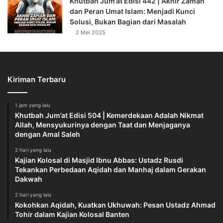
Khutbah Jum’at Edisi 442 | Akhir Zaman
Artinya:
“Dan siapkanlah untuk menghadapi mereka
dan Peran Umat Islam: Menjadi Kunci
Solusi, Bukan Bagian dari Masalah
kekuatan apa saja yang kamu sanggupi dan dari kuda-kuda
2 Mei 2025
yang ditambat untuk berperang (yang dengan persiapan
itu) kamu menggentarkan musuh Allah dan musuhmu dan
orang orang selain mereka yang kamu tidak
mengetahuinya; sedang Allah mengetahuinya. Apa saja
Kiriman Terbaru
yang kamu nafkahkan pada jalan Allah niscaya akan dibalasi
dengan cukup kepadamu dan kamu tidak akan dianiaya
1 jam yang lalu
(dirugikan) (QS. AL-Anfal:60).
Khutbah Jum’at Edisi 504 | Kemerdekaan Adalah Nikmat
Allah, Mensyukurinya dengan Taat dan Menjaganya
dengan Amal Saleh
Termasuk kekuatan adalah kekuatan ilmu, ekonomi, media,
pendidikan, dan dakwah. Kita harus bersatu, menyusun
2 hari yang lalu
strategi dakwah, membangun kesadaran umat, dan
Kajian Kolosal di Masjid Ibnu Abbas: Ustadz Rusdi
Tekankan Perbedaan Aqidah dan Manhaj dalam Gerakan
menanamkan ghirah terhadap umat Islam di mana pun
Dakwah
berada.
2 hari yang lalu
Kokohkan Aqidah, Kuatkan Ukhuwah: Pesan Ustadz Ahmad
Mari kita jadikan Syawal ini sebagai titik balik kebangkitan,
Tohir dalam Kajian Kolosal Banten
bukan hanya seremonial kemenangan. Bangkit membela