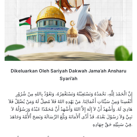
Dikeluarkan Oleh Sariyah Dakwah Jama’ah Ansharu
Syari’ah
إِنَّ الْحَمْدَ لِلَّهِ، نَحْمَدُهُ وَنَسْتَعِيْنُهُ وَنَسْتَغْفِرُهُ، وَنَعُوْذُ بِاللهِ مِنْ شُرُوْرِ
أَنْفُسِنَا وَمِنْ سَيِّئَاتِ أَعْمَالِنَا. مَنْ يَهْدِهِ اللهُ فَلاَ مُضِلَّ لَهُ وَمَنْ يُضْلِلْ فَلاَ
هَادِيَ لَهُ. وَأَشْهَدُ أَنْ لاَ إِلَهَ إِلاَّ اللهُ وَأَشْهَدُ أَنَّ مُحَمَّدًا عَبْدُهُ وَرَسُوْلُهُ لاَ
نَبِيَّ وَلاَ رَسُوْلَ بَعْدَهُ، قَدْ أَدَّى اْلأَمَانَةَ وَبَلَّغَ الرِّسَالَةَ وَنَصَحَ اْلأُمَّةَ وَجَاهَدَ
فِيْ سَبِيْلِهِ حَقَّ جِهَادِهِ.