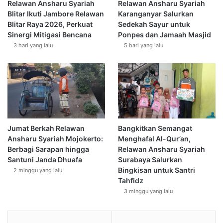
Relawan Ansharu Syariah
Relawan Ansharu Syariah
tertindas, khususnya di bumi suci Palestina.
n
Blitar Ikuti Jambore Relawan
Karanganyar Salurkan
s
Blitar Raya 2026, Perkuat
Sedekah Sayur untuk
f
Kita tidak bisa hanya berbangga telah berpuasa, sementara
Sinergi Mitigasi Bencana
Ponpes dan Jamaah Masjid
o
saudara-saudara kita di Gaza dalam keadaan krisis
3 hari yang lalu
5 hari yang lalu
r
multidimensi, hidup tanpa air bersih, tanpa listrik, tanpa
m
keamanan. Mereka dibombardir dengan sadis, dibunuh
a
s
tanpa pandang bulu, dan dibungkam tanpa ada daya
i
perlawanan. Dewan Keamanan, Unicef dll tak berfungsi,
S
diam membisu tidak bisa berbuat apa-apa untuk mencegah
o
kejahatan kemanusiaan, dan kezaliman Israel dan
s
Jumat Berkah Relawan
Bangkitkan Semangat
sekutunya, Mereka tidak butuh simpati kosong, tapi butuh
i
Ansharu Syariah Mojokerto:
Menghafal Al-Qur’an,
a
solidaritas dan pengorbanan nyata.
Berbagi Sarapan hingga
Relawan Ansharu Syariah
l
Santuni Janda Dhuafa
Surabaya Salurkan
قال رسول الله ﷺ: مَثَلُ الْمُؤْمِنِينَ فِي تَوَادِّهِمْ، وَتَرَاحُمِهِمْ، وَتَعَاطُفِهِمْ
Bingkisan untuk Santri
2 minggu yang lalu
Tahfidz
مَثَلُ الْجَسَدِ إِذَا اشْتَكَى مِنْهُ عُضْوٌ تَدَاعَى لَهُ سَائِرُ الْجَسَدِ بِالسَّهَرِ
3 minggu yang lalu
وَالْحُمَّى
“Perumpamaan orang-orang yang beriman dalam hal saling