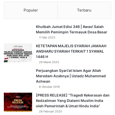
d
m
Artinya:
“Tiap-tiap yang berjiwa akan merasakan mati. Dan
a
a
Populer
Terbaru
sesungguhnya pada hari kiamat sajalah disempurnakan
n
d
pahalamu. Barangsiapa dijauhkan dari neraka dan
a
dimasukkan ke dalam surga, maka sungguh ia telah
Khutbah Jumat Edisi 346 | Awas! Salah
n
beruntung. Kehidupan dunia itu tidak lain hanyalah
Memilih Pemimpin Termasuk Dosa Besar
K
11 Mei 2023
kesenangan yang memperdayakan,” (QS. Ali ‘Imran: 185).
e
k
KETETAPAN MAJELIS SYARIAH JAMAAH
Jamaah yang dimuliakan Allah,
u
ANSHARU SYARIAH TERKAIT 1 SYAWAL
a
1446 H
setiap tahun yang berlalu membawa kita semakin dekat
t
29 Maret 2025
kepada kematian. Karena itu, semakin berkurang umur kita,
a
semakin besar tanggung jawab kita di hadapan Allah.
Perjuangkan Syari’at Islam Agar Allah
n
Meredam Azabnya | Ustadz Muhammad
D
Achwan
Rasulullah Shalallahu alaihi wa Sallam bersabda:
o
8 Oktober 2019
a
[PRESS RELEASE] “Tragedi Kekerasan dan
«لَا تَزُولُ قَدَمَا عَبْدٍ يَوْمَ القِيَامَةِ حَتَّى يُسْأَلَ عَنْ عُمُرِهِ فِيمَا أَفْنَاهُ، وَعَنْ
Kedzaliman Yang Dialami Muslim India
عِلْمِهِ فِيمَ فَعَلَ، وَعَنْ مَالِهِ مِنْ أَيْنَ اكْتَسَبَهُ وَفِيمَ أَنْفَقَهُ، وَعَنْ جِسْمِهِ فِيمَ
oleh Pemerintah & Umat Hindu India”
أَبْلَاهُ». [صحيح] – [رواه الترمذي] – [سنن الترمذي: 2417]
28 Februari 2020