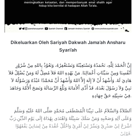
Dikeluarkan Oleh Sariyah Dakwah Jama’ah Ansharu
Syari’ah
إِنَّ الْحَمْدَ لِلَّهِ، نَحْمَدُهُ وَنَسْتَعِيْنُهُ وَنَسْتَغْفِرُهُ، وَنَعُوْذُ بِاللهِ مِنْ شُرُوْرِ
أَنْفُسِنَا وَمِنْ سَيِّئَاتِ أَعْمَالِنَا. مَنْ يَهْدِهِ اللهُ فَلاَ مُضِلَّ لَهُ وَمَنْ يُضْلِلْ فَلاَ
هَادِيَ لَهُ. وَأَشْهَدُ أَنْ لاَ إِلَهَ إِلاَّ اللهُ وَأَشْهَدُ أَنَّ مُحَمَّدًا عَبْدُهُ وَرَسُوْلُهُ لاَ
نَبِيَّ وَلاَ رَسُوْلَ بَعْدَهُ، قَدْ أَدَّى اْلأَمَانَةَ وَبَلَّغَ الرِّسَالَةَ وَنَصَحَ اْلأُمَّةَ وَجَاهَدَ
فِيْ سَبِيْلِهِ حَقَّ جِهَادِهِ.
اَلصَّلاَةُ وَالسَّلاَمُ عَلَى نَبِيِّنَا الْمُصْطَفَى مُحَمَّدٍ صَلَّى اللهُ عَلَيْهِ وَسَلَّمَ
وَعَلَى آلِهِ وَصَحْبِهِ وَمَنْ سَلَكَ سَبِيْلَهُ وَاهْتَدَى بِهُدَاهُ إِلَى يَوْمِ الدِّيْنِ.رَبِّ
اشْرَحْ لِيْ صَدْرِيْ وَيَسِّرْ لِيْ أَمْرِيْ وَاحْلُلْ عُقْدَةً مِنْ لِسَانِيْ يَفْقَهُوْا
قَوْلِيْ.