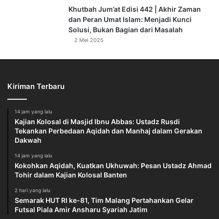
Khutbah Jum’at Edisi 442 | Akhir Zaman
“Kedua kaki seorang hamba tidak akan bergeser pada hari
dan Peran Umat Islam: Menjadi Kunci
kiamat kelak hingga ditanya tentang umurnya, untuk apa ia
Solusi, Bukan Bagian dari Masalah
habiskan? Tentang ilmunya, untuk apa ia manfaatkan?
2 Mei 2025
Tentang hartanya, dari mana ia peroleh dan untuk apa ia
belanjakan? Dan tentang tubuhnya, untuk apa ia
pergunakan?.”
[Sahih] – [HR. Tirmizi] – [Sunan Tirmizi – 2417]
Kiriman Terbaru
Artinya, semua waktu yang kita miliki akan ditanya oleh
14 jam yang lalu
Kajian Kolosal di Masjid Ibnu Abbas: Ustadz Rusdi
Allah. Tidak ada satu hari pun yang sia-sia.
Tekankan Perbedaan Aqidah dan Manhaj dalam Gerakan
Dakwah
Karena itu, mari kita gunakan waktu yang tersisa untuk
14 jam yang lalu
memperbaiki diri. Mari kita hitung diri kita sebelum Allah
Kokohkan Aqidah, Kuatkan Ukhuwah: Pesan Ustadz Ahmad
menghitung amal kita.
Tohir dalam Kajian Kolosal Banten
2 hari yang lalu
Jamaah Jumat yang dirahmati Allah,
Semarak HUT RI ke-81, Tim Malang Pertahankan Gelar
Ketika Rasulullah Shalallahu alaihi wa Sallam melihat
Futsal Piala Amir Ansharu Syariah Jatim