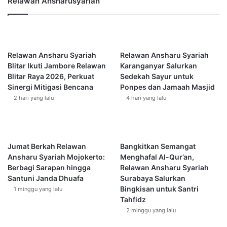
Relawan Ansharusyariah
n
d
bersyukur. Setiap hari yang datang seperti siraman air bagi
g
a
iman, agar iman tidak kering dan mati.
D
O
a
r
Namun di balik itu, waktu juga terus mengurangi umur,
k
a
Relawan Ansharu Syariah
Relawan Ansharu Syariah
w
mendekatkan kita kepada kematian dan akhirat. Orang yang
n
Blitar Ikuti Jambore Relawan
Karanganyar Salurkan
a
g
beruntung adalah orang yang mau mengingat hal ini,
Blitar Raya 2026, Perkuat
Sedekah Sayur untuk
h
T
menghitung dirinya, memperbaiki kekurangan, segera
Sinergi Mitigasi Bencana
Ponpes dan Jamaah Masjid
D
u
2 hari yang lalu
4 hari yang lalu
bertobat jika berbuat dosa, dan menggunakan sisa
i
a
waktunya untuk kebaikan. Sebab setiap hari yang berlalu
g
,
i
membawa kita semakin jauh dari dunia dan semakin dekat
K
t
e
bertemu dengan Allah.
a
Jumat Berkah Relawan
Bangkitkan Semangat
t
l
Ansharu Syariah Mojokerto:
Menghafal Al-Qur’an,
e
Dan Allah juga berfirman:
A
Berbagi Sarapan hingga
Relawan Ansharu Syariah
g
n
Santuni Janda Dhuafa
Surabaya Salurkan
u
a
كُلُّ نَفْسٍ ذَآئِقَةُ ٱلْمَوْتِ ۗ وَإِنَّمَا تُوَفَّوْنَ أُجُورَكُمْ يَوْمَ ٱلْقِيَٰمَةِ ۖ
Bingkisan untuk Santri
h
1 minggu yang lalu
k
Tahfidz
a
فَمَن زُحْزِحَ عَنِ ٱلنَّارِ وَأُدْخِلَ ٱلْجَنَّةَ فَقَدْ فَازَ ۗ وَمَا ٱلْحَيَوٰةُ
M
n
2 minggu yang lalu
ٱلدُّنْيَآ إِلَّا مَتَٰعُ ٱلْغُرُورِ
u
I