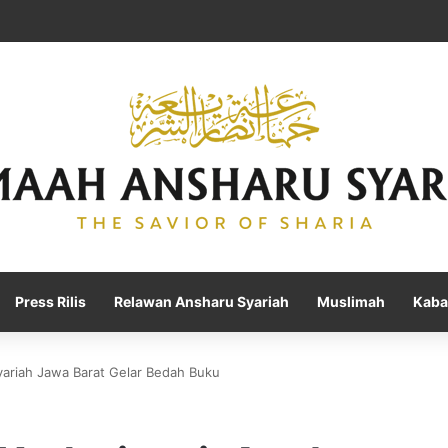
Press Rilis
Relawan Ansharu Syariah
Muslimah
Kaba
yariah Jawa Barat Gelar Bedah Buku