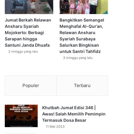
Jumat Berkah Relawan
Bangkitkan Semangat
Ansharu Syariah
Menghafal Al-Qur’an,
Mojokerto: Berbagi
Relawan Ansharu
Sarapan hingga
Syariah Surabaya
Santuni Janda Dhuafa
Salurkan Bingkisan
untuk Santri Tahfidz
2 minggu yang lalu
3 minggu yang lalu
Populer
Terbaru
Khutbah Jumat Edisi 346 |
Awas! Salah Memilih Pemimpin
Termasuk Dosa Besar
11 Mei 2023