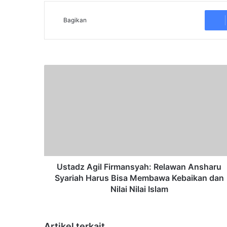
Bagikan
U
s
t
a
d
z
A
g
i
l
Ustadz Agil Firmansyah: Relawan Ansharu
F
Syariah Harus Bisa Membawa Kebaikan dan
i
Nilai Nilai Islam
r
m
a
Artikel terkait