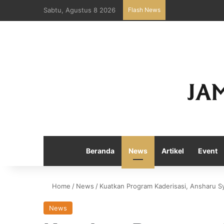
Sabtu, Agustus 8 2026
Flash News
Beranda
News
Artikel
Event
Home
/
News
/
Kuatkan Program Kaderisasi, Ansharu S
News