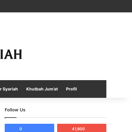
Facebook
X
YouTube
Instagram
Telegram
TikTok
WhatsApp
Log In
Random Article
Sidebar
r Syariah
Khutbah Jum’at
Profil
Follow Us
0
41,800