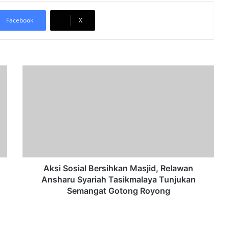
Facebook
X
A
k
s
i
S
o
s
i
a
l
Aksi Sosial Bersihkan Masjid, Relawan
B
Ansharu Syariah Tasikmalaya Tunjukan
e
Semangat Gotong Royong
r
s
i