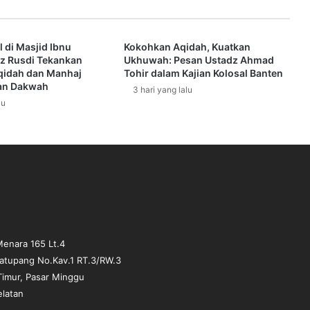
h
k
a
l di Masjid Ibnu
Kokohkan Aqidah, Kuatkan
n
z Rusdi Tekankan
Ukhuwah: Pesan Ustadz Ahmad
M
qidah dan Manhaj
Tohir dalam Kajian Kolosal Banten
a
an Dakwah
3 hari yang lalu
s
lu
j
i
d
,
R
e
l
a
w
a
enara 165 Lt.4
n
matupang No.Kav.1 RT.3/RW.3
A
Timur, Pasar Minggu
n
elatan
s
h