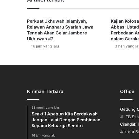
n
s
y
Perkuat Ukhuwah Islamiyah,
Kajian Kolosa
a
Relawan Ansharu Syariah Jawa
Abbas: Ustad
h
Tengah Akan Gelar Jambore
Perbedaan A
:
Ukhuwah #2
dalam Gerak
R
16 jam yang lalu
3 hari yang la
e
l
a
w
a
n
A
Kiriman Terbaru
Office
n
s
h
38 menit yang lalu
Gedung M
a
Seaktif Apapun Kita Berdakwah
Jl. TB Si
r
Jangan Lalai Dengan Pembinaan
Cilandak 
u
Kepada Keluarga Sendiri
Jakarta S
S
16 jam yang lalu
y