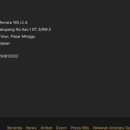
d
a
B
a
enara 165 Lt.4
g
matupang No.Kav.1 RT.3/RW.3
a
Timur, Pasar Minggu
s
elatan
d
a
n
1-50812022
B
a
g
u
s
d
a
r
i
Y
A
Beranda
News
Artikel
Event
Press Rilis
Relawan Ansharu Sy
N