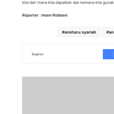
kita dari mana kita dapatkan dan kemana kita guna
Reporter : Imam Robbani
ansharu syariah
an
Bagikan
K
e
m
b
a
l
i