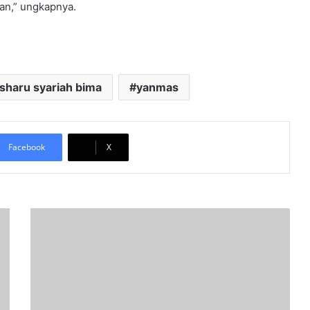
kan,” ungkapnya.
sharu syariah bima
yanmas
Facebook
X
(
V
i
d
e
o
)