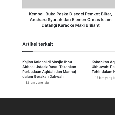
B
u
k
Kembali Buka Paska Disegel Pemkot Blitar,
a
Ansharu Syariah dan Elemen Ormas Islam
P
Datangi Karaoke Maxi Briliant
a
s
k
Artikel terkait
a
D
i
Kajian Kolosal di Masjid Ibnu
Kokohkan Aq
s
Abbas: Ustadz Rusdi Tekankan
Ukhuwah: Pe
e
Perbedaan Aqidah dan Manhaj
Tohir dalam K
g
dalam Gerakan Dakwah
18 jam yang l
e
18 jam yang lalu
l
P
e
m
k
o