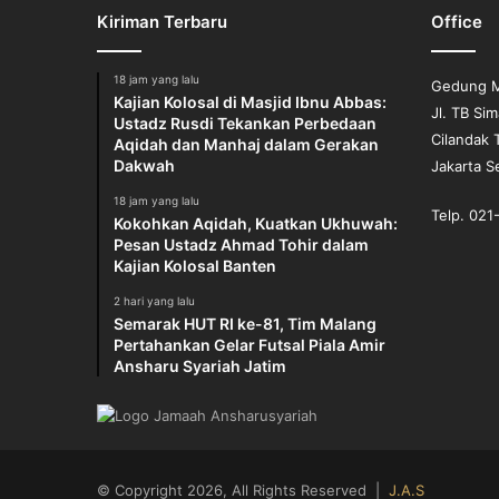
t
Kiriman Terbaru
Office
B
l
i
18 jam yang lalu
Gedung M
t
Kajian Kolosal di Masjid Ibnu Abbas:
Jl. TB Si
a
Ustadz Rusdi Tekankan Perbedaan
Cilandak 
r
Aqidah dan Manhaj dalam Gerakan
Dakwah
Jakarta S
,
A
18 jam yang lalu
n
Telp. 02
Kokohkan Aqidah, Kuatkan Ukhuwah:
s
Pesan Ustadz Ahmad Tohir dalam
h
Kajian Kolosal Banten
a
2 hari yang lalu
r
Semarak HUT RI ke-81, Tim Malang
u
Pertahankan Gelar Futsal Piala Amir
S
Ansharu Syariah Jatim
y
a
r
i
a
© Copyright 2026, All Rights Reserved |
J.A.S
h