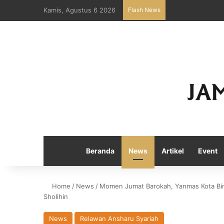
Kamis, Agustus 6 2026
Flash News
Beranda
News
Artikel
Event
Home
/
News
/
Momen Jumat Barokah, Yanmas Kota Bim
Sholihin
News
Relawan Ansharu Syariah