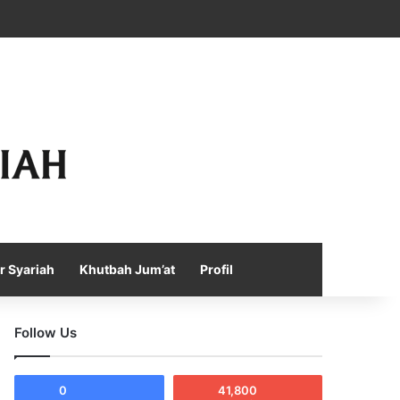
Facebook
X
YouTube
Instagram
Telegram
TikTok
WhatsApp
Log In
Random Article
Sidebar
r Syariah
Khutbah Jum’at
Profil
Follow Us
0
41,800