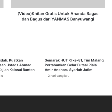
K
h
i
(Video)Khitan Gratis Untuk Ananda Bagas
t
dan Bagus dari YANMAS Banyuwangi
a
n
G
r
a
t
i
idah, Kuatkan
Semarak HUT RI ke-81, Tim Malang
s
san Ustadz Ahmad
Pertahankan Gelar Futsal Piala
U
ajian Kolosal Banten
Amir Ansharu Syariah Jatim
n
alu
2 hari yang lalu
t
u
k
A
n
a
n