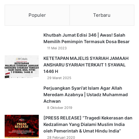
f
Populer
Terbaru
Khutbah Jumat Edisi 346 | Awas! Salah
Memilih Pemimpin Termasuk Dosa Besar
11 Mei 2023
KETETAPAN MAJELIS SYARIAH JAMAAH
ANSHARU SYARIAH TERKAIT 1 SYAWAL
1446 H
29 Maret 2025
Perjuangkan Syari’at Islam Agar Allah
Meredam Azabnya | Ustadz Muhammad
Achwan
8 Oktober 2019
[PRESS RELEASE] “Tragedi Kekerasan dan
Kedzaliman Yang Dialami Muslim India
oleh Pemerintah & Umat Hindu India”
28 Februari 2020