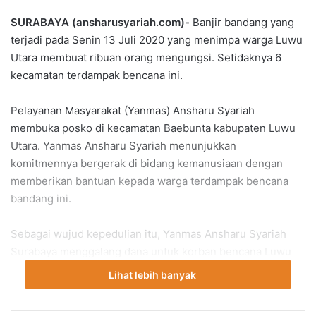
SURABAYA (ansharusyariah.com)-
Banjir bandang yang
terjadi pada Senin 13 Juli 2020 yang menimpa warga Luwu
Utara membuat ribuan orang mengungsi. Setidaknya 6
kecamatan terdampak bencana ini.
Pelayanan Masyarakat (Yanmas) Ansharu Syariah
membuka posko di kecamatan Baebunta kabupaten Luwu
Utara. Yanmas Ansharu Syariah menunjukkan
komitmennya bergerak di bidang kemanusiaan dengan
memberikan bantuan kepada warga terdampak bencana
bandang ini.
Sebagai wujud kepedulian itu, Yanmas Ansharu Syariah
Surabaya menggalang dana untuk korban bencana Luwu
Utara di jalan Raya Darmo pada Jum’at (24/7/2020). Aksi ini
Lihat lebih banyak
mengetuk masyarakat Surabaya memberikan bantuan
dana.