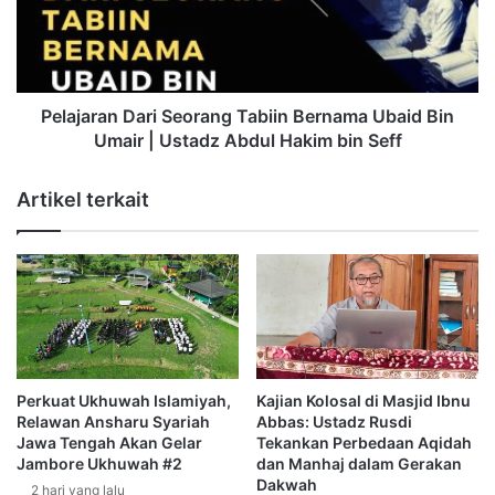
a
a
s
r
A
a
n
n
s
D
Pelajaran Dari Seorang Tabiin Bernama Ubaid Bin
h
a
Umair | Ustadz Abdul Hakim bin Seff
a
r
r
i
Artikel terkait
u
S
S
e
y
o
a
r
r
a
i
n
a
g
h
T
J
a
Perkuat Ukhuwah Islamiyah,
Kajian Kolosal di Masjid Ibnu
a
b
Relawan Ansharu Syariah
Abbas: Ustadz Rusdi
k
i
Jawa Tengah Akan Gelar
Tekankan Perbedaan Aqidah
a
i
Jambore Ukhuwah #2
dan Manhaj dalam Gerakan
r
Dakwah
n
2 hari yang lalu