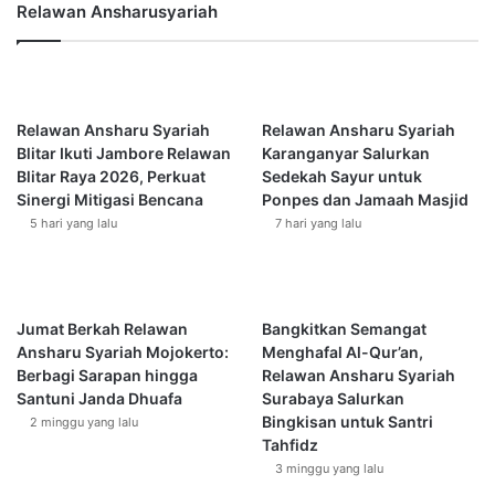
Sementara itu di kota lain, tepatnya di jl. Kalimantan dan jl.
a
U
Relawan Ansharusyariah
n
Bali kota Blitar, Yanmas Ansharu Syari’ah juga melakukan
s
B
t
giat serupa penggalangan dana untuk korban banjir Luwu
a
a
Utara.
n
d
j
z
Relawan Ansharu Syariah
Relawan Ansharu Syariah
Kontributor : Samsul & Masruri
i
A
Blitar Ikuti Jambore Relawan
Karanganyar Salurkan
r
b
Blitar Raya 2026, Perkuat
Sedekah Sayur untuk
L
d
Sinergi Mitigasi Bencana
Ponpes dan Jamaah Masjid
u
u
5 hari yang lalu
7 hari yang lalu
w
l
u
H
U
a
t
k
Jumat Berkah Relawan
Bangkitkan Semangat
a
i
Ansharu Syariah Mojokerto:
Menghafal Al-Qur’an,
r
m
Berbagi Sarapan hingga
Relawan Ansharu Syariah
a
b
Santuni Janda Dhuafa
Surabaya Salurkan
i
Bingkisan untuk Santri
2 minggu yang lalu
n
Tahfidz
S
3 minggu yang lalu
e
f