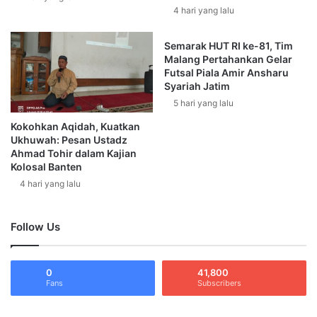
t
B
4 hari yang lalu
a
e
G
r
Semarak HUT RI ke-81, Tim
a
n
Malang Pertahankan Gelar
l
a
Futsal Piala Amir Ansharu
a
m
Syariah Jatim
n
a
5 hari yang lalu
g
U
Kokohkan Aqidah, Kuatkan
D
b
Ukhuwah: Pesan Ustadz
a
a
Ahmad Tohir dalam Kajian
n
i
Kolosal Banten
a
d
4 hari yang lalu
U
B
Andi berharap yang dilakukannya bisa bermanfaat bagi
n
i
warga terdampak di Luwu Utara.
t
n
Follow Us
u
U
k
m
“Kami mengucapkan terimakasih kepada masyarakat
K
a
Surabaya yang telah memberikan bantuan untuk korban
0
41,800
o
i
banjir melalui pihaknya,” pungkasnya.
Fans
Subscribers
r
r
b
|