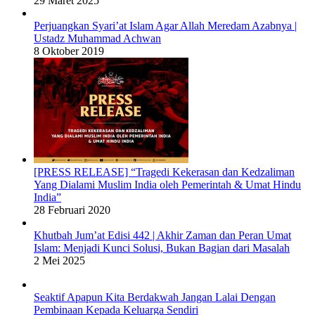
29 Maret 2025
Perjuangkan Syari’at Islam Agar Allah Meredam Azabnya |
Ustadz Muhammad Achwan
8 Oktober 2019
[PRESS RELEASE] “Tragedi Kekerasan dan Kedzaliman
Yang Dialami Muslim India oleh Pemerintah & Umat Hindu
India”
28 Februari 2020
Khutbah Jum’at Edisi 442 | Akhir Zaman dan Peran Umat
Islam: Menjadi Kunci Solusi, Bukan Bagian dari Masalah
2 Mei 2025
Seaktif Apapun Kita Berdakwah Jangan Lalai Dengan
Pembinaan Kepada Keluarga Sendiri