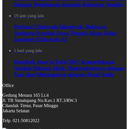
Dengan Pembinaan Kepada Keluarga Sendiri
19 jam yang lalu
Perkuat Ukhuwah Islamiyah, Relawan
Ansharu Syariah Jawa Tengah Akan Gelar
Jambore Ukhuwah #2
1 hari yang lalu
Khutbah Jum’at Edisi 504 | Kemerdekaan
Adalah Nikmat Allah, Mensyukurinya dengan
Taat dan Menjaganya dengan Amal Saleh
Office
Gedung Menara 165 Lt.4
Jl. TB Simatupang No.Kav.1 RT.3/RW.3
Cilandak Timur, Pasar Minggu
Jakarta Selatan
Telp. 021-50812022