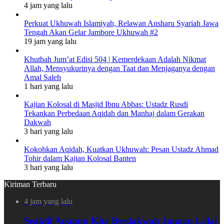
4 jam yang lalu
Perkuat Ukhuwah Islamiyah, Relawan Ansharu Syariah Jawa
Tengah Akan Gelar Jambore Ukhuwah #2
19 jam yang lalu
Khutbah Jum’at Edisi 504 | Kemerdekaan Adalah Nikmat
Allah, Mensyukurinya dengan Taat dan Menjaganya dengan
Amal Saleh
1 hari yang lalu
Kajian Kolosal di Masjid Ibnu Abbas: Ustadz Rusdi
Tekankan Perbedaan Aqidah dan Manhaj dalam Gerakan
Dakwah
3 hari yang lalu
Kokohkan Aqidah, Kuatkan Ukhuwah: Pesan Ustadz Ahmad
Tohir dalam Kajian Kolosal Banten
3 hari yang lalu
Kiriman Terbaru
4 jam yang lalu
Seaktif Apapun Kita Berdakwah Jangan Lalai