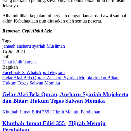
Yang tak kalah penting, saya banyak mendapatkan ilmu baru disini.”
Jelasnya
Alhamdulillah kegiatan ini berjalan dengan lancar dari awal sampai
akhir. Kebahagiaan pun dirasakan oleh semua peserta.
Reporter: Cepi Abdul Aziz
Tags
jamaah ansharu syariah
Muslimah
16 Juli 2023
550
Lihat lebih banyak
Bagikan
Facebook
X
WhatsApp
Telegram
Gelar Aksi Bela Quran, Ansharu Syariah Mojokerto dan Blitar:
Hukum Tegas Salwan Momika
Gelar Aksi Bela Quran, Ansharu Syariah Mojokerto
dan Blitar: Hukum Tegas Salwan Momika
Khutbah Jumat Edisi 355 | Hijrah Menuju Perubahan
Khutbah Jumat Edisi 355 | Hijrah Menuju
Perubahan