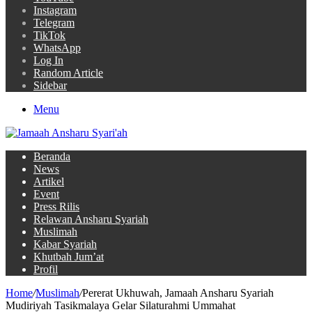
Instagram
Telegram
TikTok
WhatsApp
Log In
Random Article
Sidebar
Menu
Beranda
News
Artikel
Event
Press Rilis
Relawan Ansharu Syariah
Muslimah
Kabar Syariah
Khutbah Jum’at
Profil
Home
/
Muslimah
/
Pererat Ukhuwah, Jamaah Ansharu Syariah
Mudiriyah Tasikmalaya Gelar Silaturahmi Ummahat