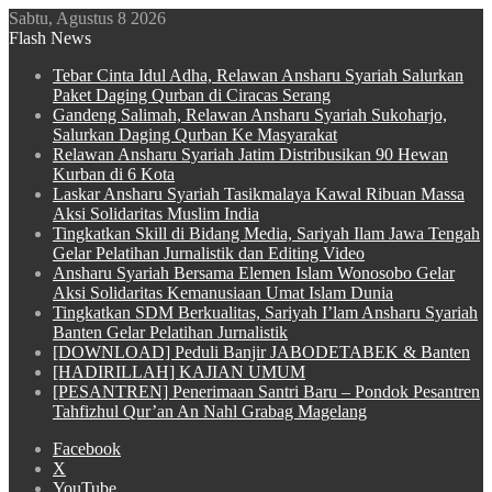
Sabtu, Agustus 8 2026
Flash News
Tebar Cinta Idul Adha, Relawan Ansharu Syariah Salurkan
Paket Daging Qurban di Ciracas Serang
Gandeng Salimah, Relawan Ansharu Syariah Sukoharjo,
Salurkan Daging Qurban Ke Masyarakat
Relawan Ansharu Syariah Jatim Distribusikan 90 Hewan
Kurban di 6 Kota
Laskar Ansharu Syariah Tasikmalaya Kawal Ribuan Massa
Aksi Solidaritas Muslim India
Tingkatkan Skill di Bidang Media, Sariyah Ilam Jawa Tengah
Gelar Pelatihan Jurnalistik dan Editing Video
Ansharu Syariah Bersama Elemen Islam Wonosobo Gelar
Aksi Solidaritas Kemanusiaan Umat Islam Dunia
Tingkatkan SDM Berkualitas, Sariyah I’lam Ansharu Syariah
Banten Gelar Pelatihan Jurnalistik
[DOWNLOAD] Peduli Banjir JABODETABEK & Banten
[HADIRILLAH] KAJIAN UMUM
[PESANTREN] Penerimaan Santri Baru – Pondok Pesantren
Tahfizhul Qur’an An Nahl Grabag Magelang
Facebook
X
YouTube