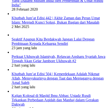
Yang Dialami Muslim India oleh Pemerintah & Umat Hindu
India”
28 Februari 2020
Khutbah Jum’at Edisi 442 | Akhir Zaman dan Peran Umat
Islam: Menjadi Kunci Solusi, Bukan Bagian dari Masalah
2 Mei 2025
Seaktif Apapun Kita Berdakwah Jangan Lalai Dengan
Pembinaan Kepada Keluarga Sendiri
23 jam yang lalu
Perkuat Ukhuwah Islamiyah, Relawan Ansharu Syariah Jawa
Tengah Akan Gelar Jambore Ukhuwah #2
2 hari yang lalu
Khutbah Jum’at Edisi 504 | Kemerdekaan Adalah Nikmat
Allah, Mensyukurinya dengan Taat dan Menjaganya dengan
Amal Saleh
2 hari yang lalu
Kajian Kolosal di Masjid Ibnu Abbas: Ustadz Rusdi
Tekankan Perbedaan Aqidah dan Manhaj dalam Gerakan
Dakwah