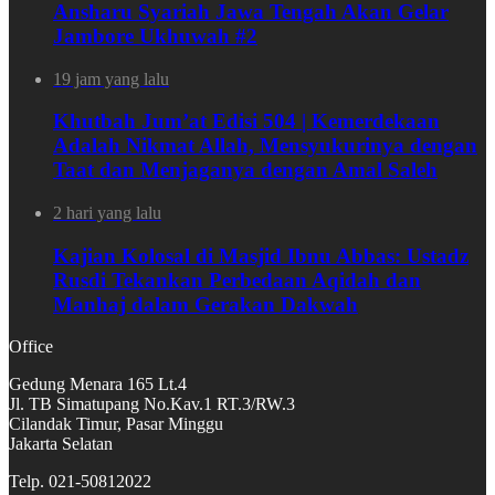
Ansharu Syariah Jawa Tengah Akan Gelar
Jambore Ukhuwah #2
19 jam yang lalu
Khutbah Jum’at Edisi 504 | Kemerdekaan
Adalah Nikmat Allah, Mensyukurinya dengan
Taat dan Menjaganya dengan Amal Saleh
2 hari yang lalu
Kajian Kolosal di Masjid Ibnu Abbas: Ustadz
Rusdi Tekankan Perbedaan Aqidah dan
Manhaj dalam Gerakan Dakwah
Office
Gedung Menara 165 Lt.4
Jl. TB Simatupang No.Kav.1 RT.3/RW.3
Cilandak Timur, Pasar Minggu
Jakarta Selatan
Telp. 021-50812022