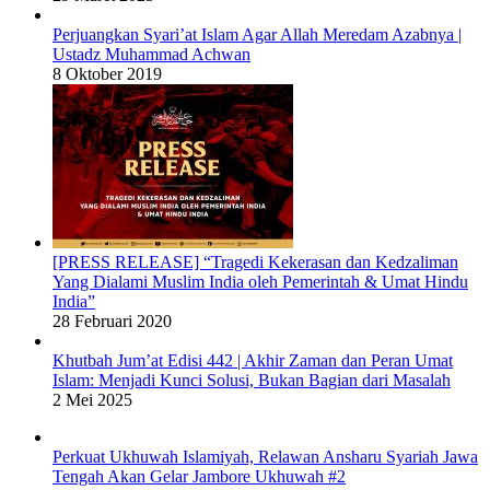
Perjuangkan Syari’at Islam Agar Allah Meredam Azabnya |
Ustadz Muhammad Achwan
8 Oktober 2019
[PRESS RELEASE] “Tragedi Kekerasan dan Kedzaliman
Yang Dialami Muslim India oleh Pemerintah & Umat Hindu
India”
28 Februari 2020
Khutbah Jum’at Edisi 442 | Akhir Zaman dan Peran Umat
Islam: Menjadi Kunci Solusi, Bukan Bagian dari Masalah
2 Mei 2025
Perkuat Ukhuwah Islamiyah, Relawan Ansharu Syariah Jawa
Tengah Akan Gelar Jambore Ukhuwah #2