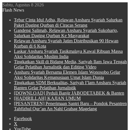
Sabtu, Agustus 8 2026
Flash News
Tebar Cinta Idul Adha, Relawan Ansharu Syariah Salurkan
Paket Daging Qurban di Ciracas Serang
Gandeng Salimah, Relawan Ansharu Syariah Sukoharjo,
Salurkan Daging Qurban Ke Masyarakat
Relawan Ansharu Syariah Jatim Distribusikan 90 Hewan
Kurban di 6 Kota
Laskar Ansharu Syariah Tasikmalaya Kawal Ribuan Massa
Aksi Solidaritas Muslim India
Tingkatkan Skill di Bidang Media, Sariyah Ilam Jawa Tengah
Gelar Pelatihan Jurnalistik dan Editing Video
Ansharu Syariah Bersama Elemen Islam Wonosobo Gelar
Aksi Solidaritas Kemanusiaan Umat Islam Dunia
Tingkatkan SDM Berkualitas, Sariyah I’lam Ansharu Syariah
Banten Gelar Pelatihan Jurnalistik
[DOWNLOAD] Peduli Banjir JABODETABEK & Banten
[HADIRILLAH] KAJIAN UMUM
[PESANTREN] Penerimaan Santri Baru – Pondok Pesantren
Tahfizhul Qur’an An Nahl Grabag Magelang
Facebook
X
YouTube