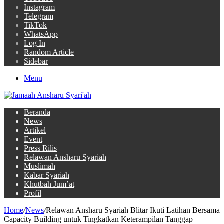
Instagram
Telegram
TikTok
WhatsApp
Log In
Random Article
Sidebar
Menu
Beranda
News
Artikel
Event
Press Rilis
Relawan Ansharu Syariah
Muslimah
Kabar Syariah
Khutbah Jum’at
Profil
Home
/
News
/
Relawan Ansharu Syariah Blitar Ikuti Latihan Bersama
Capacity Building untuk Tingkatkan Keterampilan Tanggap