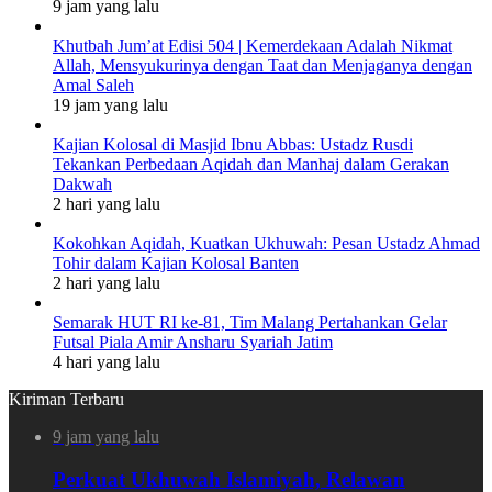
9 jam yang lalu
Khutbah Jum’at Edisi 504 | Kemerdekaan Adalah Nikmat
Allah, Mensyukurinya dengan Taat dan Menjaganya dengan
Amal Saleh
19 jam yang lalu
Kajian Kolosal di Masjid Ibnu Abbas: Ustadz Rusdi
Tekankan Perbedaan Aqidah dan Manhaj dalam Gerakan
Dakwah
2 hari yang lalu
Kokohkan Aqidah, Kuatkan Ukhuwah: Pesan Ustadz Ahmad
Tohir dalam Kajian Kolosal Banten
2 hari yang lalu
Semarak HUT RI ke-81, Tim Malang Pertahankan Gelar
Futsal Piala Amir Ansharu Syariah Jatim
4 hari yang lalu
Kiriman Terbaru
9 jam yang lalu
Perkuat Ukhuwah Islamiyah, Relawan