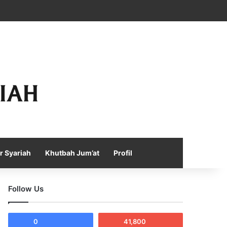
Facebook
X
YouTube
Instagram
Telegram
TikTok
WhatsApp
Log In
Random Article
Sidebar
r Syariah
Khutbah Jum’at
Profil
Follow Us
0
41,800