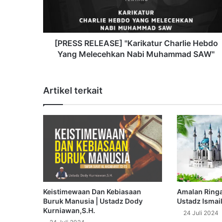
S
R
E
L
E
[PRESS RELEASE] "Karikatur Charlie Hebdo
A
Yang Melecehkan Nabi Muhammad SAW"
S
E
]
Artikel terkait
"
K
a
r
i
k
a
t
u
r
Amalan Ringa
Keistimewaan Dan Kebiasaan
C
Ustadz Ismai
Buruk Manusia | Ustadz Dody
h
Kurniawan,S.H.
24 Juli 2024
a