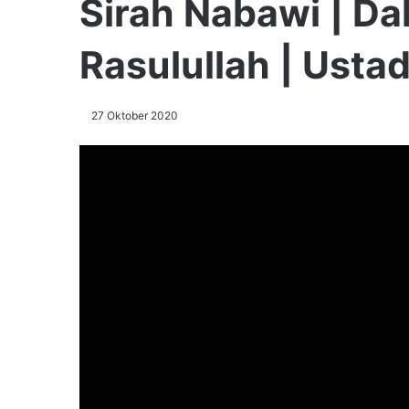
Sirah Nabawi | D
Rasulullah | Usta
27 Oktober 2020