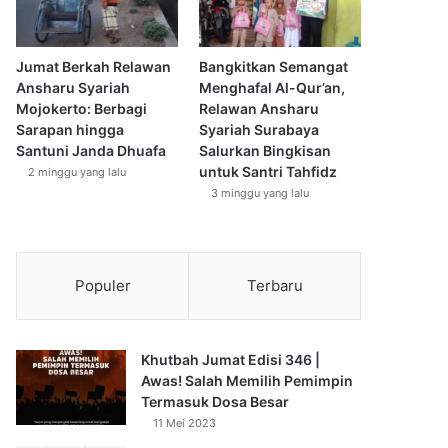
Jumat Berkah Relawan
Bangkitkan Semangat
Ansharu Syariah
Menghafal Al-Qur’an,
Mojokerto: Berbagi
Relawan Ansharu
Sarapan hingga
Syariah Surabaya
Santuni Janda Dhuafa
Salurkan Bingkisan
untuk Santri Tahfidz
2 minggu yang lalu
3 minggu yang lalu
Populer
Terbaru
Khutbah Jumat Edisi 346 |
Awas! Salah Memilih Pemimpin
Termasuk Dosa Besar
11 Mei 2023