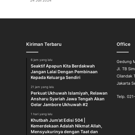
24 Juli 2024
r
l
i
e
H
e
b
Kiriman Terbaru
Office
d
o
6 jam yang lalu
Y
Gedung M
Seaktif Apapun Kita Berdakwah
a
Jl. TB Si
Jangan Lalai Dengan Pembinaan
n
Cilandak 
Kepada Keluarga Sendiri
g
Jakarta S
M
21 jam yang lalu
Perkuat Ukhuwah Islamiyah, Relawan
e
Telp. 02
Ansharu Syariah Jawa Tengah Akan
l
Gelar Jambore Ukhuwah #2
e
c
1 hari yang lalu
e
Khutbah Jum’at Edisi 504 |
h
Kemerdekaan Adalah Nikmat Allah,
k
Mensyukurinya dengan Taat dan