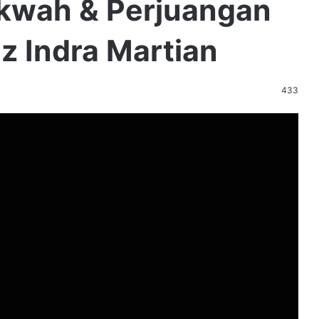
akwah & Perjuangan
dz Indra Martian
433