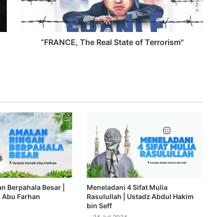
C
E
,
T
h
“FRANCE, The Real State of Terrorism"
e
R
e
a
l
S
t
a
t
e
o
f
T
e
n Berpahala Besar |
Meneladani 4 Sifat Mulia
r
l Abu Farhan
Rasulullah | Ustadz Abdul Hakim
r
bin Seff
o