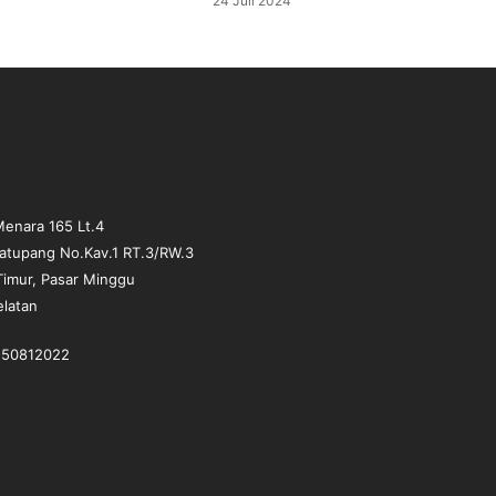
24 Juli 2024
r
i
s
m
"
enara 165 Lt.4
matupang No.Kav.1 RT.3/RW.3
Timur, Pasar Minggu
elatan
1-50812022