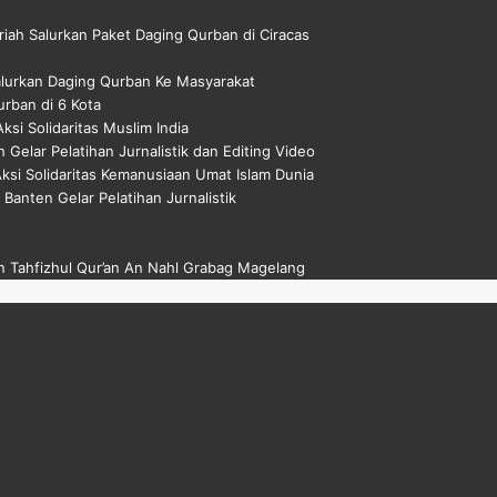
riah Salurkan Paket Daging Qurban di Ciracas
alurkan Daging Qurban Ke Masyarakat
rban di 6 Kota
si Solidaritas Muslim India
 Gelar Pelatihan Jurnalistik dan Editing Video
si Solidaritas Kemanusiaan Umat Islam Dunia
 Banten Gelar Pelatihan Jurnalistik
 Tahfizhul Qur’an An Nahl Grabag Magelang