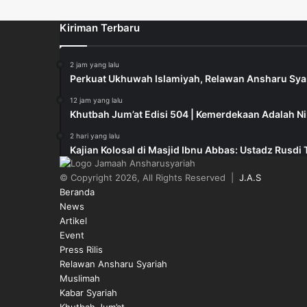
Kiriman Terbaru
2 jam yang lalu
Perkuat Ukhuwah Islamiyah, Relawan Ansharu Sy
12 jam yang lalu
Khutbah Jum’at Edisi 504 | Kemerdekaan Adalah N
2 hari yang lalu
Kajian Kolosal di Masjid Ibnu Abbas: Ustadz Rus
© Copyright 2026, All Rights Reserved |
J.A.S
Beranda
News
Artikel
Event
Press Rilis
Relawan Ansharu Syariah
Muslimah
Kabar Syariah