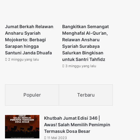
Jumat Berkah Relawan
Bangkitkan Semangat
Ansharu Syariah
Menghafal Al-Qur’an,
Mojokerto: Berbagi
Relawan Ansharu
Sarapan hingga
Syariah Surabaya
Santuni Janda Dhuafa
Salurkan Bingkisan
untuk Santri Tahfidz
2 minggu yang lalu
3 minggu yang lalu
Populer
Terbaru
Khutbah Jumat Edisi 346 |
Awas! Salah Memilih Pemimpin
Termasuk Dosa Besar
11 Mei 2023