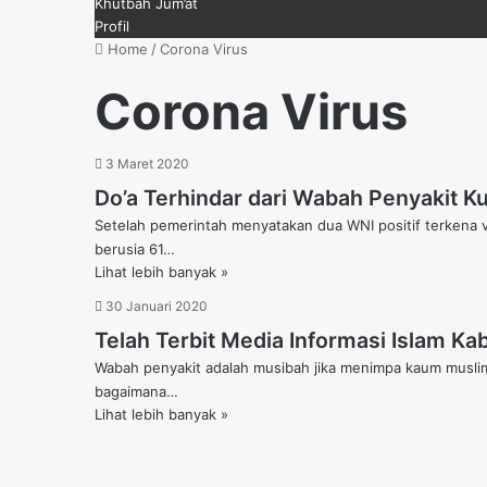
Khutbah Jum’at
Profil
Home
/
Corona Virus
Corona Virus
3 Maret 2020
Do’a Terhindar dari Wabah Penyakit Kul
Setelah pemerintah menyatakan dua WNI positif terkena v
berusia 61…
Lihat lebih banyak »
30 Januari 2020
Telah Terbit Media Informasi Islam Kab
Wabah penyakit adalah musibah jika menimpa kaum muslimin
bagaimana…
Lihat lebih banyak »