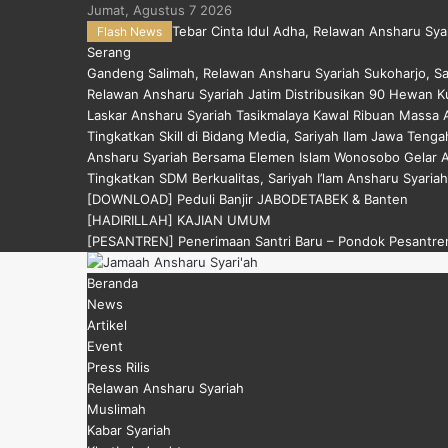
Jumat, Agustus 7 2026
Tebar Cinta Idul Adha, Relawan Ansharu Sya
Flash News
Serang
Gandeng Salimah, Relawan Ansharu Syariah Sukoharjo, S
Relawan Ansharu Syariah Jatim Distribusikan 90 Hewan Ku
Laskar Ansharu Syariah Tasikmalaya Kawal Ribuan Massa Ak
Tingkatkan Skill di Bidang Media, Sariyah Ilam Jawa Tengah
Ansharu Syariah Bersama Elemen Islam Wonosobo Gelar Ak
Tingkatkan SDM Berkualitas, Sariyah I’lam Ansharu Syariah
[DOWNLOAD] Peduli Banjir JABODETABEK & Banten
[HADIRILLAH] KAJIAN UMUM
[PESANTREN] Penerimaan Santri Baru – Pondok Pesantren
Menu
Beranda
News
Artikel
Event
Press Rilis
Relawan Ansharu Syariah
Muslimah
Kabar Syariah