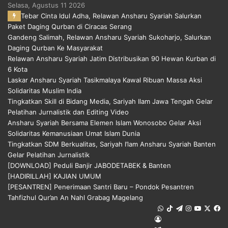
Selasa, Agustus 11 2026
Tebar Cinta Idul Adha, Relawan Ansharu Syariah Salurkan
Paket Daging Qurban di Ciracas Serang
Gandeng Salimah, Relawan Ansharu Syariah Sukoharjo, Salurkan
Daging Qurban Ke Masyarakat
Relawan Ansharu Syariah Jatim Distribusikan 90 Hewan Kurban di
6 Kota
Laskar Ansharu Syariah Tasikmalaya Kawal Ribuan Massa Aksi
Solidaritas Muslim India
Tingkatkan Skill di Bidang Media, Sariyah Ilam Jawa Tengah Gelar
Pelatihan Jurnalistik dan Editing Video
Ansharu Syariah Bersama Elemen Islam Wonosobo Gelar Aksi
Solidaritas Kemanusiaan Umat Islam Dunia
Tingkatkan SDM Berkualitas, Sariyah I’lam Ansharu Syariah Banten
Gelar Pelatihan Jurnalistik
[DOWNLOAD] Peduli Banjir JABODETABEK & Banten
[HADIRILLAH] KAJIAN UMUM
[PESANTREN] Penerimaan Santri Baru – Pondok Pesantren
Tahfizhul Qur’an An Nahl Grabag Magelang
WhatsApp
TikTok
Telegram
Instagram
YouTub
X
F
Log