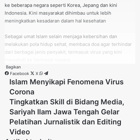
ke beberapa negara seperti Korea, Jepang dan kini
Indonesia. Kini masyarakat dihimbau untuk lebih
meningkatkan kesadaran dalam hal kesehatan
Sebagai umat Islam selain menjaga kebersihan dan
melakukan pola hidup sehat, membaca doa agar terhindar
dari berbagai jenis penyakit, termasuk virus yang kini
mewabah ke berbagai negara.
Bagikan
Facebook
X
WhatsApp
Telegram
Doa Meminta Perlindungan dari Penyakit Kulit, Gila, dan
Islam
Islam Menyikapi Fenomena Virus
Berbagai Penyakit Jelek
Menyikapi
Corona
Fenomena
وَعَنْ أَنَسٍ – رَضِيَ اللهُ عَنْهُ – : أَنَّ النَّبِيَّ – صَلَّى اللهُ عَلَيْهِ وَسَلَّمَ – كَانَ
Virus
Tingkatkan
Tingkatkan Skill di Bidang Media,
Corona
يَقُوْلُ :
Skill
Sariyah Ilam Jawa Tengah Gelar
di
(( اللَّهُمَّ إِنِّي أَعُوذُ بِكَ مِنَ البَرَصِ ، وَالجُنُونِ ، والجُذَامِ ، وَسَيِّيءِ
Bidang
Pelatihan Jurnalistik dan Editing
الأسْقَامِ ))
Media,
. رَوَاهُ أَبُو دَاوُدَ بِإِسْنَادٍ صَحِيْح
Video
Sariyah
Ilam