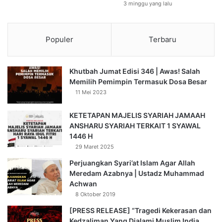
3 minggu yang lalu
Populer
Terbaru
Khutbah Jumat Edisi 346 | Awas! Salah
Memilih Pemimpin Termasuk Dosa Besar
11 Mei 2023
KETETAPAN MAJELIS SYARIAH JAMAAH
ANSHARU SYARIAH TERKAIT 1 SYAWAL
1446 H
29 Maret 2025
Perjuangkan Syari’at Islam Agar Allah
Meredam Azabnya | Ustadz Muhammad
Achwan
8 Oktober 2019
[PRESS RELEASE] “Tragedi Kekerasan dan
Kedzaliman Yang Dialami Muslim India