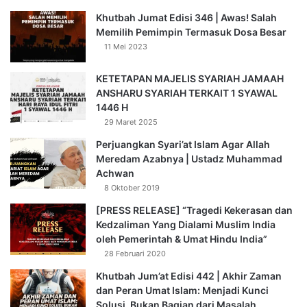
Khutbah Jumat Edisi 346 | Awas! Salah
Memilih Pemimpin Termasuk Dosa Besar
11 Mei 2023
KETETAPAN MAJELIS SYARIAH JAMAAH
ANSHARU SYARIAH TERKAIT 1 SYAWAL
1446 H
29 Maret 2025
Perjuangkan Syari’at Islam Agar Allah
Meredam Azabnya | Ustadz Muhammad
Achwan
8 Oktober 2019
[PRESS RELEASE] “Tragedi Kekerasan dan
Kedzaliman Yang Dialami Muslim India
oleh Pemerintah & Umat Hindu India”
28 Februari 2020
Khutbah Jum’at Edisi 442 | Akhir Zaman
dan Peran Umat Islam: Menjadi Kunci
Solusi, Bukan Bagian dari Masalah