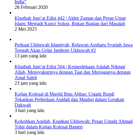
India”
28 Februari 2020
Khutbah Jum’at Edisi 442 | Akhir Zaman dan Peran Umat
Islam: Menjadi Kunci Solusi, Bukan Bagian dari Masalah
2 Mei 2025
Perkuat Ukhuwah Islamiyah, Relawan Ansharu Syariah Jawa
Tengah Akan Gelar Jambore Ukhuwah #2
13 jam yang lalu
Khutbah Jum’at Edisi 504 | Kemerdekaan Adalah Nikmat
Allah, Mensyukurinya dengan Taat dan Menjaganya dengan
Amal Saleh
23 jam yang lalu
Kajian Kolosal di Masjid Ibnu Abbas: Ustadz Rusdi
Tekankan Perbedaan Aqidah dan Manhaj dalam Gerakan
Dakwah
3 hari yang lalu
Kokohkan Aqidah, Kuatkan Ukhuwah: Pesan Ustadz Ahmad
Tohir dalam Kajian Kolosal Banten
3 hari yang lalu