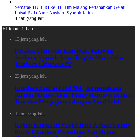
Semarak HUT RI ke-81, Tim Malang Pertahankan Gelar
Futsal Piala Amir Ansharu Syariah Jatim
4 hari yang lalu
Kiriman Terbaru
13 jam yang lalu
Perkuat Ukhuwah Islamiyah, Relawan
Ansharu Syariah Jawa Tengah Akan Gelar
Jambore Ukhuwah #2
23 jam yang lalu
Khutbah Jum’at Edisi 504 | Kemerdekaan
Adalah Nikmat Allah, Mensyukurinya dengan
Taat dan Menjaganya dengan Amal Saleh
3 hari yang lalu
Kajian Kolosal di Masjid Ibnu Abbas: Ustadz
Rusdi Tekankan Perbedaan Aqidah dan