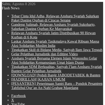
Sabtu, Agustus 8 2026
Flash News
Tebar Cinta Idul Adha, Relawan Ansharu Syariah Salurkan
Paket Daging Qurban di Ciracas Serang
Gandeng Salimah, Relawan Ansharu Syariah Sukoharjo,
Salurkan Daging Qurban Ke Masyarakat
Relawan Ansharu Syariah Jatim Distribusikan 90 Hewan
Kurban di 6 Kota
Laskar Ansharu Syariah Tasikmalaya Kawal Ribuan Massa
Aksi Solidaritas Muslim India
Tingkatkan Skill di Bidang Media, Sariyah Ilam Jawa Tengah
Gelar Pelatihan Jurnalistik dan Editing Video
Ansharu Syariah Bersama Elemen Islam Wonosobo Gelar
Aksi Solidaritas Kemanusiaan Umat Islam Dunia
Tingkatkan SDM Berkualitas, Sariyah I’lam Ansharu Syariah
Banten Gelar Pelatihan Jurnalistik
[DOWNLOAD] Peduli Banjir JABODETABEK & Banten
[HADIRILLAH] KAJIAN UMUM
[PESANTREN] Penerimaan Santri Baru – Pondok Pesantren
Tahfizhul Qur’an An Nahl Grabag Magelang
Facebook
X
YouTube