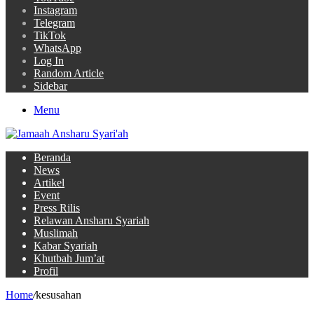
Instagram
Telegram
TikTok
WhatsApp
Log In
Random Article
Sidebar
Menu
Beranda
News
Artikel
Event
Press Rilis
Relawan Ansharu Syariah
Muslimah
Kabar Syariah
Khutbah Jum’at
Profil
Home
/
kesusahan