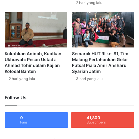
r
a
2 hari yang lalu
i
k
a
a
h
n
E
M
d
u
i
'
s
a
Kokohkan Aqidah, Kuatkan
Semarak HUT RI ke-81, Tim
i
h
Ukhuwah: Pesan Ustadz
Malang Pertahankan Gelar
2
a
Ahmad Tohir dalam Kajian
Futsal Piala Amir Ansharu
2
d
Kolosal Banten
Syariah Jatim
9
a
2 hari yang lalu
3 hari yang lalu
h
2
4
Follow Us
A
n
g
0
41,800
g
Fans
Subscribers
o
t
a