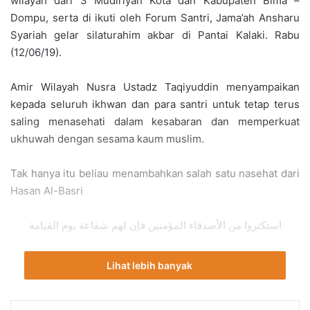
wilayah dari 3 Mudiriyah Kota dan Kabupaten Bima –
Dompu, serta di ikuti oleh Forum Santri, Jama’ah Ansharu
Syariah gelar silaturahim akbar di Pantai Kalaki. Rabu
(12/06/19).
Amir Wilayah Nusra Ustadz Taqiyuddin menyampaikan
kepada seluruh ikhwan dan para santri untuk tetap terus
saling menasehati dalam kesabaran dan memperkuat
ukhuwah dengan sesama kaum muslim.
Tak hanya itu beliau menambahkan salah satu nasehat dari
Hasan Al-Basri
استكثروا من الأصدقاء المؤمنين فإن لهم شفاعة يوم القيامة
“Perbanyaklah berteman dengan orang-orang yang
Lihat lebih banyak
beriman. Karena mereka memiliki syafaat pada hari klamat.”