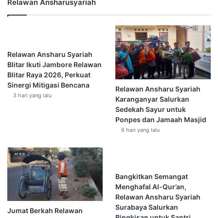
Relawan Ansharusyariah
B
a
r
u
d
Relawan Ansharu Syariah
i
Blitar Ikuti Jambore Relawan
S
Blitar Raya 2026, Perkuat
u
Sinergi Mitigasi Bencana
Relawan Ansharu Syariah
k
3 hari yang lalu
Karanganyar Salurkan
o
Sedekah Sayur untuk
h
Ponpes dan Jamaah Masjid
a
6 hari yang lalu
r
j
o
Bangkitkan Semangat
Menghafal Al-Qur’an,
Relawan Ansharu Syariah
Surabaya Salurkan
Jumat Berkah Relawan
Bingkisan untuk Santri