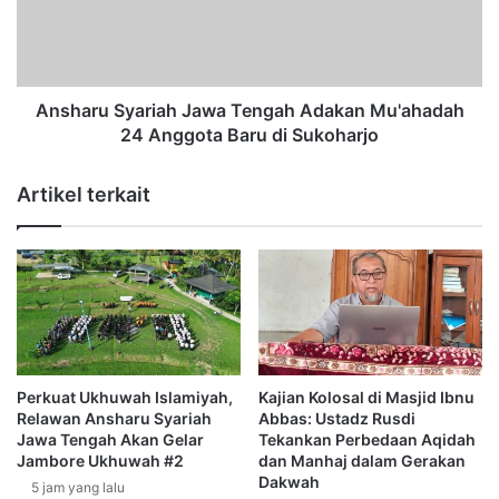
kepada ikhwan-ikhwan untuk saling tolong menolong dan
n
r
menjaga serta mempererat ukhuwah islamiyah, kita
f
u
memohon semoga Allah menjaga ukhuwah kita dan barisan
o
S
r
y
kaum muslimin, Aamiin.” pungkasnya
m
a
Ansharu Syariah Jawa Tengah Adakan Mu'ahadah
a
r
24 Anggota Baru di Sukoharjo
Reporter:
Irwansyah
s
i
i
a
Artikel terkait
I
h
Dakwah Iman Jihad
s
J
l
a
a
w
m
a
K
T
a
e
b
n
a
g
Perkuat Ukhuwah Islamiyah,
Kajian Kolosal di Masjid Ibnu
r
a
Relawan Ansharu Syariah
Abbas: Ustadz Rusdi
S
h
Jawa Tengah Akan Gelar
Tekankan Perbedaan Aqidah
y
A
Jambore Ukhuwah #2
dan Manhaj dalam Gerakan
a
Dakwah
d
5 jam yang lalu