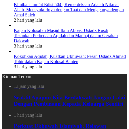
Khutbah Jum’at Edisi 504 | Kemerdekaan Adalah Nikmat
Allah, Mensyukurinya dengan Taat dan Menjaganya dengan
Amal Saleh
2 hari yang lalu
Kajian Kolosal di Masjid Ibnu Abbas: Ustadz Rusdi
Tekankan Perbedaan Aqidah dan Manhaj dalam Gerakan
Dakwah
3 hari yang lalu
Kokohkan Aqidah, Kuatkan Ukhuwah: Pesan Ustadz Ahmad
Tohir dalam Kajian Kolosal Banten
3 hari yang lalu
Kiriman Terbaru
13 jam yang lalu
Seaktif Apapun Kita Berdakwah Jangan Lalai
Dengan Pembinaan Kepada Keluarga Sendiri
1 hari yang lalu
Perkuat Ukhuwah Islamiyah, Relawan