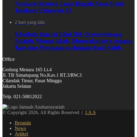
Ansharu Syariah Jawa Tengah Akan Gelar
Jambore Ukhuwah #2
2 hari yang lalu
Khutbah Jum’at Edisi 504 | Kemerdekaan
Adalah Nikmat Allah, Mensyukurinya dengan
Taat dan Menjaganya dengan Amal Saleh
Office
Gedung Menara 165 Lt.4
Jl. TB Simatupang No.Kav.1 RT.3/RW.3
Cilandak Timur, Pasar Minggu
Jakarta Selatan
Telp. 021-50812022
© Copyright 2026, All Rights Reserved |
J.A.S
Beranda
News
Artikel