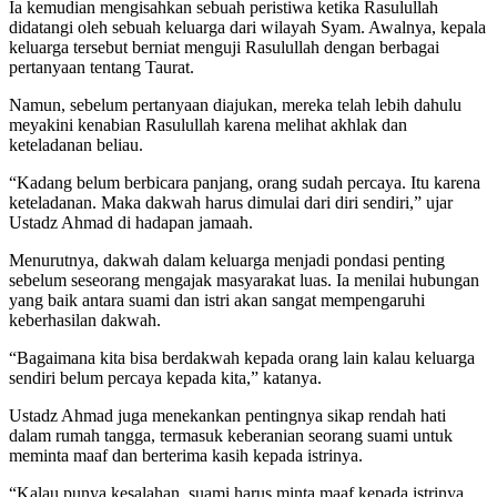
Ia kemudian mengisahkan sebuah peristiwa ketika Rasulullah
didatangi oleh sebuah keluarga dari wilayah Syam. Awalnya, kepala
keluarga tersebut berniat menguji Rasulullah dengan berbagai
pertanyaan tentang Taurat.
Namun, sebelum pertanyaan diajukan, mereka telah lebih dahulu
meyakini kenabian Rasulullah karena melihat akhlak dan
keteladanan beliau.
“Kadang belum berbicara panjang, orang sudah percaya. Itu karena
keteladanan. Maka dakwah harus dimulai dari diri sendiri,” ujar
Ustadz Ahmad di hadapan jamaah.
Menurutnya, dakwah dalam keluarga menjadi pondasi penting
sebelum seseorang mengajak masyarakat luas. Ia menilai hubungan
yang baik antara suami dan istri akan sangat mempengaruhi
keberhasilan dakwah.
“Bagaimana kita bisa berdakwah kepada orang lain kalau keluarga
sendiri belum percaya kepada kita,” katanya.
Ustadz Ahmad juga menekankan pentingnya sikap rendah hati
dalam rumah tangga, termasuk keberanian seorang suami untuk
meminta maaf dan berterima kasih kepada istrinya.
“Kalau punya kesalahan, suami harus minta maaf kepada istrinya.