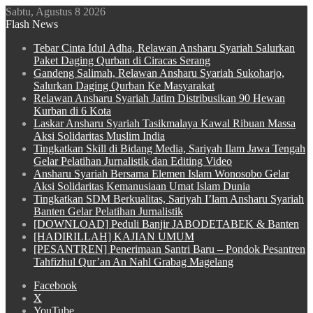
Sabtu, Agustus 8 2026
Flash News
Tebar Cinta Idul Adha, Relawan Ansharu Syariah Salurkan
Paket Daging Qurban di Ciracas Serang
Gandeng Salimah, Relawan Ansharu Syariah Sukoharjo,
Salurkan Daging Qurban Ke Masyarakat
Relawan Ansharu Syariah Jatim Distribusikan 90 Hewan
Kurban di 6 Kota
Laskar Ansharu Syariah Tasikmalaya Kawal Ribuan Massa
Aksi Solidaritas Muslim India
Tingkatkan Skill di Bidang Media, Sariyah Ilam Jawa Tengah
Gelar Pelatihan Jurnalistik dan Editing Video
Ansharu Syariah Bersama Elemen Islam Wonosobo Gelar
Aksi Solidaritas Kemanusiaan Umat Islam Dunia
Tingkatkan SDM Berkualitas, Sariyah I’lam Ansharu Syariah
Banten Gelar Pelatihan Jurnalistik
[DOWNLOAD] Peduli Banjir JABODETABEK & Banten
[HADIRILLAH] KAJIAN UMUM
[PESANTREN] Penerimaan Santri Baru – Pondok Pesantren
Tahfizhul Qur’an An Nahl Grabag Magelang
Facebook
X
YouTube