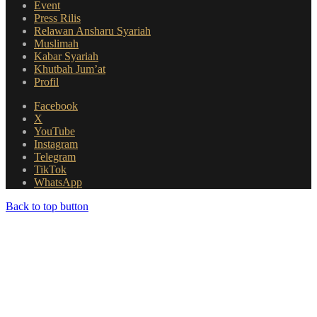
Event
Press Rilis
Relawan Ansharu Syariah
Muslimah
Kabar Syariah
Khutbah Jum’at
Profil
Facebook
X
YouTube
Instagram
Telegram
TikTok
WhatsApp
Back to top button