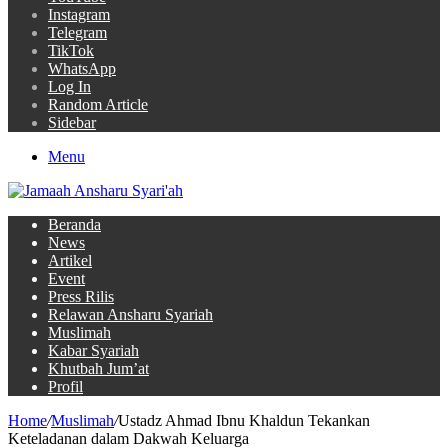
Instagram
Telegram
TikTok
WhatsApp
Log In
Random Article
Sidebar
Menu
Beranda
News
Artikel
Event
Press Rilis
Relawan Ansharu Syariah
Muslimah
Kabar Syariah
Khutbah Jum’at
Profil
Home
/
Muslimah
/
Ustadz Ahmad Ibnu Khaldun Tekankan
Keteladanan dalam Dakwah Keluarga