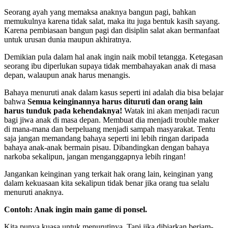
Seorang ayah yang memaksa anaknya bangun pagi, bahkan
memukulnya karena tidak salat, maka itu juga bentuk kasih sayang.
Karena pembiasaan bangun pagi dan disiplin salat akan bermanfaat
untuk urusan dunia maupun akhiratnya.
Demikian pula dalam hal anak ingin naik mobil tetangga. Ketegasan
seorang ibu diperlukan supaya tidak membahayakan anak di masa
depan, walaupun anak harus menangis.
Bahaya menuruti anak dalam kasus seperti ini adalah dia bisa belajar
bahwa
Semua keinginannya harus dituruti dan orang lain
harus tunduk pada kehendaknya!
Watak ini akan menjadi racun
bagi jiwa anak di masa depan. Membuat dia menjadi trouble maker
di mana-mana dan berpeluang menjadi sampah masyarakat. Tentu
saja jangan memandang bahaya seperti ini lebih ringan daripada
bahaya anak-anak bermain pisau. Dibandingkan dengan bahaya
narkoba sekalipun, jangan menganggapnya lebih ringan!
Jangankan keinginan yang terkait hak orang lain, keinginan yang
dalam kekuasaan kita sekalipun tidak benar jika orang tua selalu
menuruti anaknya.
Contoh: Anak ingin main game di ponsel.
Kita punya kuasa untuk menurutinya. Tapi jika dibiarkan berjam-