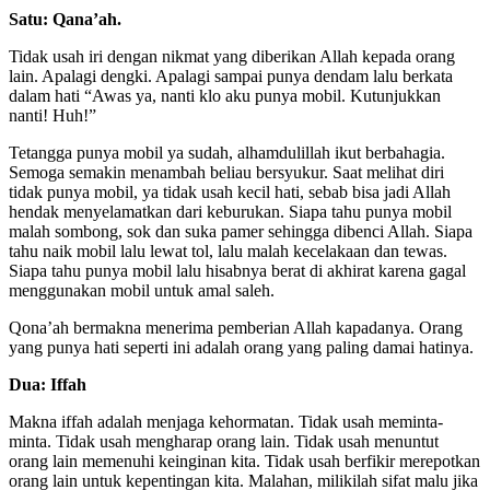
Satu: Qana’ah.
Tidak usah iri dengan nikmat yang diberikan Allah kepada orang
lain. Apalagi dengki. Apalagi sampai punya dendam lalu berkata
dalam hati “Awas ya, nanti klo aku punya mobil. Kutunjukkan
nanti! Huh!”
Tetangga punya mobil ya sudah, alhamdulillah ikut berbahagia.
Semoga semakin menambah beliau bersyukur. Saat melihat diri
tidak punya mobil, ya tidak usah kecil hati, sebab bisa jadi Allah
hendak menyelamatkan dari keburukan. Siapa tahu punya mobil
malah sombong, sok dan suka pamer sehingga dibenci Allah. Siapa
tahu naik mobil lalu lewat tol, lalu malah kecelakaan dan tewas.
Siapa tahu punya mobil lalu hisabnya berat di akhirat karena gagal
menggunakan mobil untuk amal saleh.
Qona’ah bermakna menerima pemberian Allah kapadanya. Orang
yang punya hati seperti ini adalah orang yang paling damai hatinya.
Dua: Iffah
Makna iffah adalah menjaga kehormatan. Tidak usah meminta-
minta. Tidak usah mengharap orang lain. Tidak usah menuntut
orang lain memenuhi keinginan kita. Tidak usah berfikir merepotkan
orang lain untuk kepentingan kita. Malahan, milikilah sifat malu jika