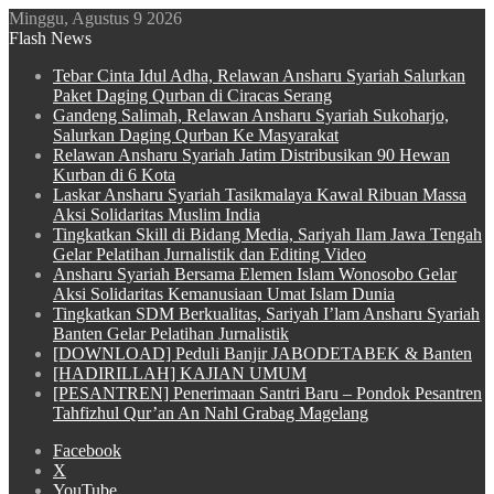
Minggu, Agustus 9 2026
Flash News
Tebar Cinta Idul Adha, Relawan Ansharu Syariah Salurkan
Paket Daging Qurban di Ciracas Serang
Gandeng Salimah, Relawan Ansharu Syariah Sukoharjo,
Salurkan Daging Qurban Ke Masyarakat
Relawan Ansharu Syariah Jatim Distribusikan 90 Hewan
Kurban di 6 Kota
Laskar Ansharu Syariah Tasikmalaya Kawal Ribuan Massa
Aksi Solidaritas Muslim India
Tingkatkan Skill di Bidang Media, Sariyah Ilam Jawa Tengah
Gelar Pelatihan Jurnalistik dan Editing Video
Ansharu Syariah Bersama Elemen Islam Wonosobo Gelar
Aksi Solidaritas Kemanusiaan Umat Islam Dunia
Tingkatkan SDM Berkualitas, Sariyah I’lam Ansharu Syariah
Banten Gelar Pelatihan Jurnalistik
[DOWNLOAD] Peduli Banjir JABODETABEK & Banten
[HADIRILLAH] KAJIAN UMUM
[PESANTREN] Penerimaan Santri Baru – Pondok Pesantren
Tahfizhul Qur’an An Nahl Grabag Magelang
Facebook
X
YouTube