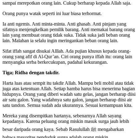
sampai merepotkan orang lain. Cukup berharap kepada Allah saja.
Orang punya watak seperti ini luar biasa terhormat.
Ia anti ngemis. Anti minta-minta. Anti ghasab. Anti pinjam yang
sifatnya menjengkelkan pemilik barang. Anti memakai barang orang
lain yang membuat orang tidak suka. Tidak suka jadi beban orang
lain. Malahan ia selalu ingin meringankan beban orang lain.
Sifat iffah sangat disukai Alllah. Ada pujian khusus kepada orang-
orang yang afif di Al-Qur’an. Ciri orang punya iffah itu: orang lain
menyangka serba berkecukupan, padahal kekurangan.
Tiga; Ridha dengan takdir.
Harta luas atau sempit itu takdir Allah. Mampu beli mobil atau tidak
juga atas ketentuan Allah. Setiap hamba harus bisa menerima bagian
hidupnya. Orang yang diberi wadah satu gelas, jangan berharap diisi
air satu galon. Yang wadahnya satu galon, jangan berharap diisi air
satu tandon. Semua sudah ada ukurannya. Sesuai kemampuan kita.
Mereka yang disempitkan hartanya, sebenarnya Allah sayang
kepadanya. Karena peluang orang miskin masuk surga jauh lebih
besar daripada orang kaya. Sebab Rasulullah ﷺ mengabarkan
bahwa mayoritas penduduk surga adalah orang miskin.