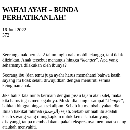
WAHAI AYAH – BUNDA
PERHATIKANLAH!
16 Juni 2022
372
Seorang anak berusia 2 tahun ingin naik mobil tetangga, tapi tidak
diizinkan. Anak tersebut menangis hingga “
klenger
”. Apa yang
seharusnya dilakukan oleh ibunya?
Seorang ibu (dan tentu juga ayah) harus memahami bahwa kasih
sayang itu tidak selalu diwujudkan dengan menuruti semua
keinginan anak.
Jika balita kita minta bermain dengan pisau tajam atau silet, maka
kita harus tegas mencegahnya. Meski dia nangis sampai “
klenger
”,
bahkan hingga pingsan sekalipun. Sebab itu membahayakan dia.
Itulah hakikat rahmah (الرحمة) sejati. Sebab rahmah itu adalah
kasih sayang yang diungkapkan untuk kemaslahatan yang
disayangi, tanpa membedakan apakah ekspresinya membuat senang
ataukah menyakiti.