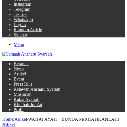
Instagram
Telegram
TikTok
WhatsApp
Log In
Random Article
Sidebar
Menu
Beranda
News
Artikel
Event
Press Rilis
Relawan Ansharu Syariah
Muslimah
Kabar Syariah
Khutbah Jum’at
Profil
Home
/
Artikel
/
WAHAI AYAH – BUNDA PERHATIKANLAH!
Artikel