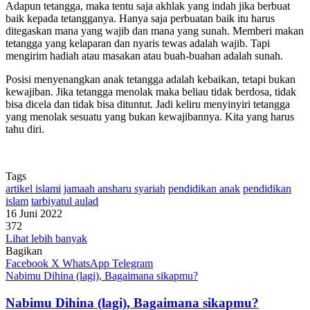
Adapun tetangga, maka tentu saja akhlak yang indah jika berbuat
baik kepada tetangganya. Hanya saja perbuatan baik itu harus
ditegaskan mana yang wajib dan mana yang sunah. Memberi makan
tetangga yang kelaparan dan nyaris tewas adalah wajib. Tapi
mengirim hadiah atau masakan atau buah-buahan adalah sunah.
Posisi menyenangkan anak tetangga adalah kebaikan, tetapi bukan
kewajiban. Jika tetangga menolak maka beliau tidak berdosa, tidak
bisa dicela dan tidak bisa dituntut. Jadi keliru menyinyiri tetangga
yang menolak sesuatu yang bukan kewajibannya. Kita yang harus
tahu diri.
Tags
artikel islami
jamaah ansharu syariah
pendidikan anak
pendidikan
islam
tarbiyatul aulad
16 Juni 2022
372
Lihat lebih banyak
Bagikan
Facebook
X
WhatsApp
Telegram
Nabimu Dihina (lagi), Bagaimana sikapmu?
Nabimu Dihina (lagi), Bagaimana sikapmu?