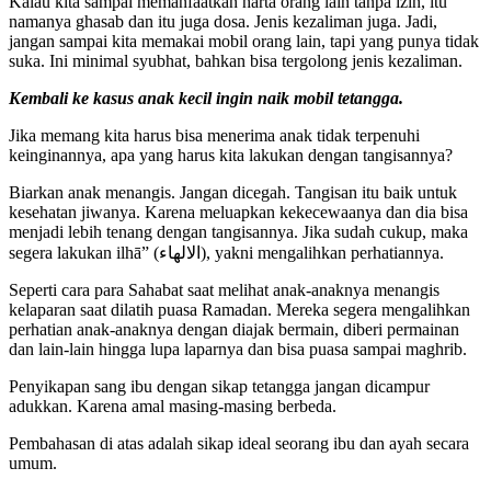
Kalau kita sampai memanfaatkan harta orang lain tanpa izin, itu
namanya ghasab dan itu juga dosa. Jenis kezaliman juga. Jadi,
jangan sampai kita memakai mobil orang lain, tapi yang punya tidak
suka. Ini minimal syubhat, bahkan bisa tergolong jenis kezaliman.
Kembali ke kasus anak kecil ingin naik mobil tetangga.
Jika memang kita harus bisa menerima anak tidak terpenuhi
keinginannya, apa yang harus kita lakukan dengan tangisannya?
Biarkan anak menangis. Jangan dicegah. Tangisan itu baik untuk
kesehatan jiwanya. Karena meluapkan kekecewaanya dan dia bisa
menjadi lebih tenang dengan tangisannya. Jika sudah cukup, maka
segera lakukan ilhā” (الالهاء), yakni mengalihkan perhatiannya.
Seperti cara para Sahabat saat melihat anak-anaknya menangis
kelaparan saat dilatih puasa Ramadan. Mereka segera mengalihkan
perhatian anak-anaknya dengan diajak bermain, diberi permainan
dan lain-lain hingga lupa laparnya dan bisa puasa sampai maghrib.
Penyikapan sang ibu dengan sikap tetangga jangan dicampur
adukkan. Karena amal masing-masing berbeda.
Pembahasan di atas adalah sikap ideal seorang ibu dan ayah secara
umum.