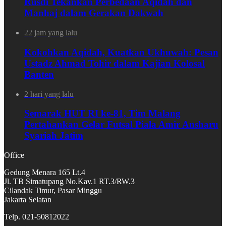
Rusdi Tekankan Perbedaan Aqidah dan
Manhaj dalam Gerakan Dakwah
22 jam yang lalu
Kokohkan Aqidah, Kuatkan Ukhuwah: Pesan
Ustadz Ahmad Tohir dalam Kajian Kolosal
Banten
2 hari yang lalu
Semarak HUT RI ke-81, Tim Malang
Pertahankan Gelar Futsal Piala Amir Ansharu
Syariah Jatim
Office
Gedung Menara 165 Lt.4
Jl. TB Simatupang No.Kav.1 RT.3/RW.3
Cilandak Timur, Pasar Minggu
Jakarta Selatan
Telp. 021-50812022