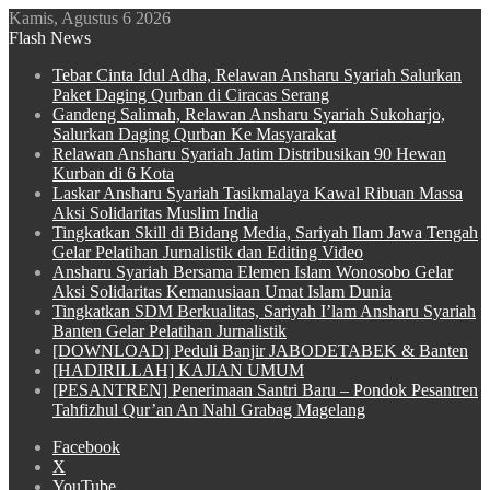
Kamis, Agustus 6 2026
Flash News
Tebar Cinta Idul Adha, Relawan Ansharu Syariah Salurkan
Paket Daging Qurban di Ciracas Serang
Gandeng Salimah, Relawan Ansharu Syariah Sukoharjo,
Salurkan Daging Qurban Ke Masyarakat
Relawan Ansharu Syariah Jatim Distribusikan 90 Hewan
Kurban di 6 Kota
Laskar Ansharu Syariah Tasikmalaya Kawal Ribuan Massa
Aksi Solidaritas Muslim India
Tingkatkan Skill di Bidang Media, Sariyah Ilam Jawa Tengah
Gelar Pelatihan Jurnalistik dan Editing Video
Ansharu Syariah Bersama Elemen Islam Wonosobo Gelar
Aksi Solidaritas Kemanusiaan Umat Islam Dunia
Tingkatkan SDM Berkualitas, Sariyah I’lam Ansharu Syariah
Banten Gelar Pelatihan Jurnalistik
[DOWNLOAD] Peduli Banjir JABODETABEK & Banten
[HADIRILLAH] KAJIAN UMUM
[PESANTREN] Penerimaan Santri Baru – Pondok Pesantren
Tahfizhul Qur’an An Nahl Grabag Magelang
Facebook
X
YouTube