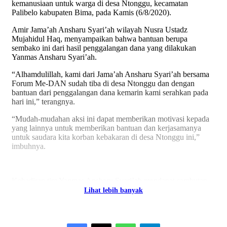
kemanusiaan untuk warga di desa Ntonggu, kecamatan
Palibelo kabupaten Bima, pada Kamis (6/8/2020).
Amir Jama’ah Ansharu Syari’ah wilayah Nusra Ustadz
Mujahidul Haq, menyampaikan bahwa bantuan berupa
sembako ini dari hasil penggalangan dana yang dilakukan
Yanmas Ansharu Syari’ah.
“Alhamdulillah, kami dari Jama’ah Ansharu Syari’ah bersama
Forum Me-DAN sudah tiba di desa Ntonggu dan dengan
bantuan dari penggalangan dana kemarin kami serahkan pada
hari ini,” terangnya.
“Mudah-mudahan aksi ini dapat memberikan motivasi kepada
yang lainnya untuk memberikan bantuan dan kerjasamanya
untuk saudara kita korban kebakaran di desa Ntonggu ini,”
imbuhnya.
Kehadiran tim Yanmas Ansharu Syari’ah mendapat sambutan
positif dari warga yang menjadi korban kebakaran.
Lihat lebih banyak
“Kami ucapkan terimakasih kepada bapak dan ibu yang telah
hadir menjenguk kami dan semoga langkah baik dan keringan
tanganan bapak ibu, Allah mencatat sebagai amal ibadah dan