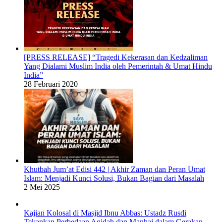
[PRESS RELEASE] “Tragedi Kekerasan dan Kedzaliman
Yang Dialami Muslim India oleh Pemerintah & Umat Hindu
India”
28 Februari 2020
Khutbah Jum’at Edisi 442 | Akhir Zaman dan Peran Umat
Islam: Menjadi Kunci Solusi, Bukan Bagian dari Masalah
2 Mei 2025
Kajian Kolosal di Masjid Ibnu Abbas: Ustadz Rusdi
Tekankan Perbedaan Aqidah dan Manhaj dalam Gerakan