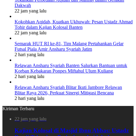
Dakwah
22 jam yang lalu
Kokohkan Aqidah, Kuatkan Ukhuwah: Pesan Ustadz Ahmad
Tohir dalam Kajian Kolosal Banten
22 jam yang lalu
Semarak HUT RI ke-81, Tim Malang Pertahankan Gelar
Futsal Piala Amir Ansharu Syariah Jatim
2 hari yang lalu
Relawan Ansharu Syariah Banten Salurkan Bantuan untuk
Korban Kebakaran Ponpes Miftahul Ulum Kuliang
2 hari yang lalu
Relawan Ansharu Syariah Blitar Ikuti Jambore Relawan
Blitar Raya 2026, Perkuat Sinergi Mitigasi Bencana
2 hari yang lalu
Kiriman Terbaru
22 jam yang lalu
Kajian Kolosal di Masjid Ibnu Abbas: Ustadz