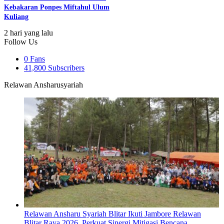
Kebakaran Ponpes Miftahul Ulum
Kuliang
2 hari yang lalu
Follow Us
0
Fans
41,800
Subscribers
Relawan Ansharusyariah
Relawan Ansharu Syariah Blitar Ikuti Jambore Relawan
Blitar Raya 2026, Perkuat Sinergi Mitigasi Bencana