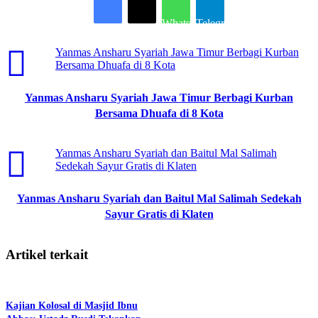
melipat gandakannya,” ucap perwakilan warga setempat
Drs.H.Lukman, M.Si selaku koordinator posko induk.
WhatsApp
Telegram
Sebagaimana yang diberitakan, kebakaran telah terjadi di Desa
Yanmas Ansharu Syariah Jawa Timur Berbagi Kurban
Ntonggu (30/07/2020) mengakibatkan 54 KK kehilangan
Bersama Dhuafa di 8 Kota
tempat tinggal.
Reporter: Hamid
Yanmas Ansharu Syariah Jawa Timur Berbagi Kurban
Bersama Dhuafa di 8 Kota
Yanmas Ansharu Syariah dan Baitul Mal Salimah
Sedekah Sayur Gratis di Klaten
Yanmas Ansharu Syariah dan Baitul Mal Salimah Sedekah
Sayur Gratis di Klaten
Artikel terkait
Kajian Kolosal di Masjid Ibnu