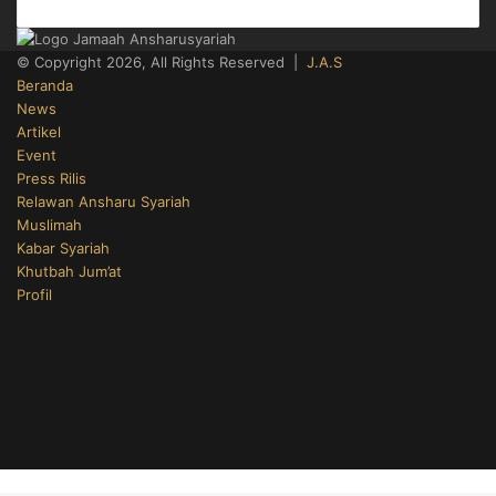
© Copyright 2026, All Rights Reserved |
J.A.S
Beranda
News
Artikel
Event
Press Rilis
Relawan Ansharu Syariah
Muslimah
Kabar Syariah
Khutbah Jum’at
Profil
Facebook
X
YouTube
Instagram
Telegram
TikTok
WhatsApp
Back