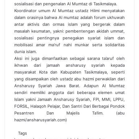
sosialisasi dan pengenalan Al Mumtaz di Tasikmalaya.
Koordinator umum Al Mumtaz ustadz Hilmi menyatakan
dalam orasinya bahwa Al mumtaz adalah forum ukhuwah
antar aktivis dan ormas islam yang bergerak dalam
masalah keumatan, yakni: pembentengan akidah ummat,
sosialisasi pentingnya penegakan syariat islam dan
mobilisasi amar ma’ruf nahi munkar serta solidaritas
dunia islam.
Aksi ini juga dimanfaatkan sebagai sarana ta’aruf oleh
ikhwan dari jamaah ansharusy syariah kepada
masyarakat Kota dan Kabupaten Tasikmalaya, seperti
yang disampaikan oleh ustadz abu hazmi perwakilan dari
Ansharusy Syariah Jawa Barat. Adapun Al Mumtaz
sendiri memiliki anggota dari beberapa elemen umat
Islam yakni Jamaah Ansharusy Syariah, FPI, MMI, LPPU,
FORSIL, Halaqoh Pelajar, Dan Santri Dari Berbagai Pondok
Pesantren Dan Majelis Ta’lim. (abu
hazmi/ansharusyariah.com)
Tags