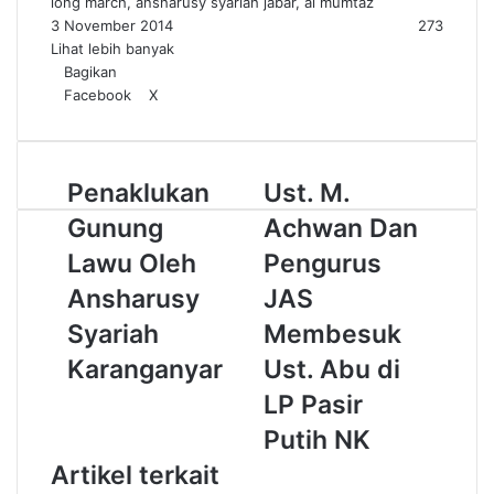
long march, ansharusy syariah jabar, al mumtaz
3 November 2014
273
Lihat lebih banyak
Bagikan
Facebook
X
W
T
h
e
a
l
t
e
P
Penaklukan
U
Ust. M.
s
g
e
s
A
r
Gunung
Achwan Dan
n
t
p
a
a
.
Lawu Oleh
p
m
Pengurus
k
M
Ansharusy
JAS
l
.
u
A
Syariah
Membesuk
k
c
Karanganyar
Ust. Abu di
a
h
n
w
LP Pasir
G
a
Putih NK
u
n
n
D
Artikel terkait
u
a