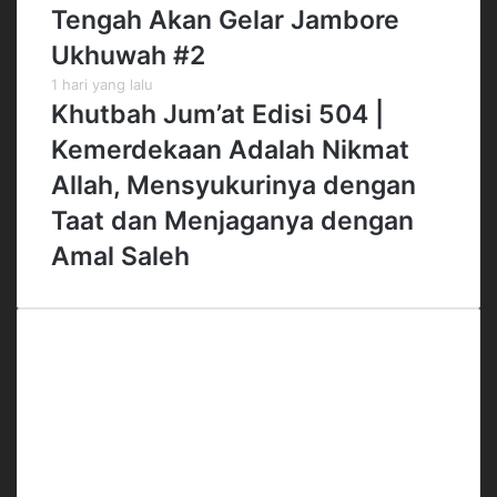
Tengah Akan Gelar Jambore
Ukhuwah #2
1 hari yang lalu
Khutbah Jum’at Edisi 504 |
Kemerdekaan Adalah Nikmat
Allah, Mensyukurinya dengan
Taat dan Menjaganya dengan
Amal Saleh
Office
Gedung Menara 165 Lt.4
Jl. TB Simatupang No.Kav.1 RT.3/RW.3
Cilandak Timur, Pasar Minggu
Jakarta Selatan
Telp. 021-50812022