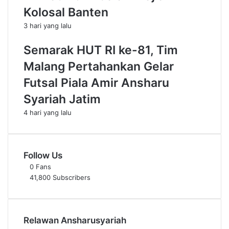
a
s
Kolosal Banten
r
t
3 hari yang lalu
i
.
a
A
Semarak HUT RI ke-81, Tim
h
b
K
u
Malang Pertahankan Gelar
a
d
r
i
Futsal Piala Amir Ansharu
a
L
Syariah Jatim
n
P
g
P
4 hari yang lalu
a
a
n
s
y
i
Follow Us
a
r
r
P
0
Fans
u
41,800
Subscribers
t
i
h
N
Relawan Ansharusyariah