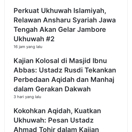
n
n
Perkuat Ukhuwah Islamiyah,
g
P
L
e
Relawan Ansharu Syariah Jawa
a
n
Tengah Akan Gelar Jambore
w
g
u
u
Ukhuwah #2
O
r
16 jam yang lalu
l
u
e
s
Kajian Kolosal di Masjid Ibnu
h
J
A
A
Abbas: Ustadz Rusdi Tekankan
n
S
Perbedaan Aqidah dan Manhaj
s
M
h
e
dalam Gerakan Dakwah
a
m
3 hari yang lalu
r
b
u
e
Kokohkan Aqidah, Kuatkan
s
s
y
u
Ukhuwah: Pesan Ustadz
S
k
Ahmad Tohir dalam Kajian
y
U