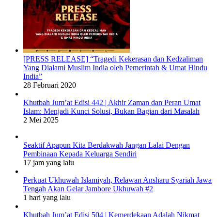
[PRESS RELEASE] “Tragedi Kekerasan dan Kedzaliman
Yang Dialami Muslim India oleh Pemerintah & Umat Hindu
India”
28 Februari 2020
Khutbah Jum’at Edisi 442 | Akhir Zaman dan Peran Umat
Islam: Menjadi Kunci Solusi, Bukan Bagian dari Masalah
2 Mei 2025
Seaktif Apapun Kita Berdakwah Jangan Lalai Dengan
Pembinaan Kepada Keluarga Sendiri
17 jam yang lalu
Perkuat Ukhuwah Islamiyah, Relawan Ansharu Syariah Jawa
Tengah Akan Gelar Jambore Ukhuwah #2
1 hari yang lalu
Khutbah Jum’at Edisi 504 | Kemerdekaan Adalah Nikmat