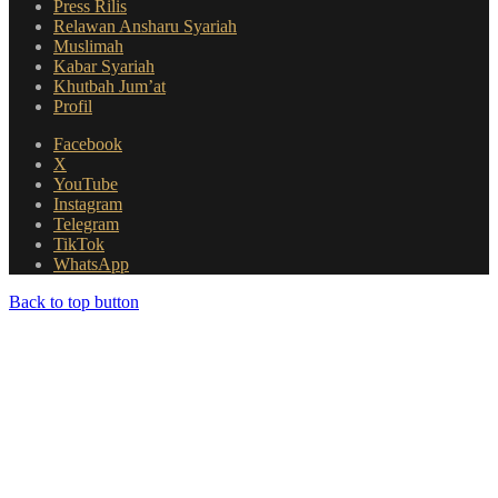
Press Rilis
Relawan Ansharu Syariah
Muslimah
Kabar Syariah
Khutbah Jum’at
Profil
Facebook
X
YouTube
Instagram
Telegram
TikTok
WhatsApp
Back to top button