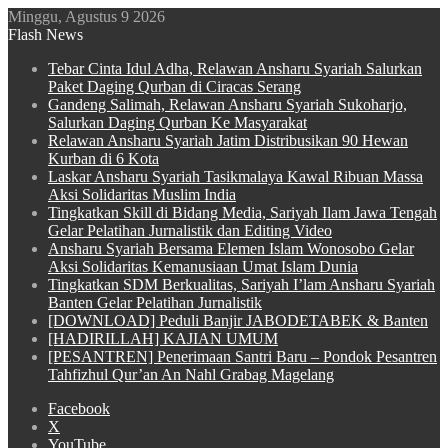
Minggu, Agustus 9 2026
Flash News
Tebar Cinta Idul Adha, Relawan Ansharu Syariah Salurkan
Paket Daging Qurban di Ciracas Serang
Gandeng Salimah, Relawan Ansharu Syariah Sukoharjo,
Salurkan Daging Qurban Ke Masyarakat
Relawan Ansharu Syariah Jatim Distribusikan 90 Hewan
Kurban di 6 Kota
Laskar Ansharu Syariah Tasikmalaya Kawal Ribuan Massa
Aksi Solidaritas Muslim India
Tingkatkan Skill di Bidang Media, Sariyah Ilam Jawa Tengah
Gelar Pelatihan Jurnalistik dan Editing Video
Ansharu Syariah Bersama Elemen Islam Wonosobo Gelar
Aksi Solidaritas Kemanusiaan Umat Islam Dunia
Tingkatkan SDM Berkualitas, Sariyah I’lam Ansharu Syariah
Banten Gelar Pelatihan Jurnalistik
[DOWNLOAD] Peduli Banjir JABODETABEK & Banten
[HADIRILLAH] KAJIAN UMUM
[PESANTREN] Penerimaan Santri Baru – Pondok Pesantren
Tahfizhul Qur’an An Nahl Grabag Magelang
Facebook
X
YouTube