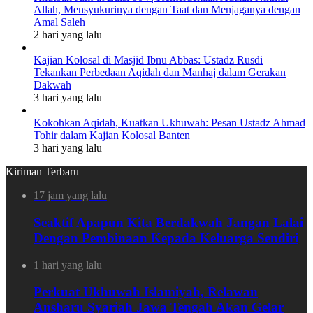
Allah, Mensyukurinya dengan Taat dan Menjaganya dengan
Amal Saleh
2 hari yang lalu
Kajian Kolosal di Masjid Ibnu Abbas: Ustadz Rusdi
Tekankan Perbedaan Aqidah dan Manhaj dalam Gerakan
Dakwah
3 hari yang lalu
Kokohkan Aqidah, Kuatkan Ukhuwah: Pesan Ustadz Ahmad
Tohir dalam Kajian Kolosal Banten
3 hari yang lalu
Kiriman Terbaru
17 jam yang lalu
Seaktif Apapun Kita Berdakwah Jangan Lalai
Dengan Pembinaan Kepada Keluarga Sendiri
1 hari yang lalu
Perkuat Ukhuwah Islamiyah, Relawan
Ansharu Syariah Jawa Tengah Akan Gelar