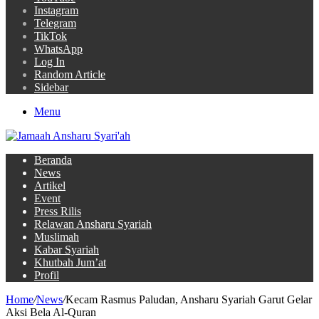
Instagram
Telegram
TikTok
WhatsApp
Log In
Random Article
Sidebar
Menu
Beranda
News
Artikel
Event
Press Rilis
Relawan Ansharu Syariah
Muslimah
Kabar Syariah
Khutbah Jum’at
Profil
Home
/
News
/
Kecam Rasmus Paludan, Ansharu Syariah Garut Gelar
Aksi Bela Al-Quran