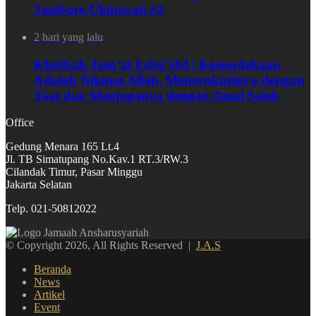
Jambore Ukhuwah #2
2 hari yang lalu
Khutbah Jum’at Edisi 504 | Kemerdekaan
Adalah Nikmat Allah, Mensyukurinya dengan
Taat dan Menjaganya dengan Amal Saleh
Office
Gedung Menara 165 Lt.4
Jl. TB Simatupang No.Kav.1 RT.3/RW.3
Cilandak Timur, Pasar Minggu
Jakarta Selatan
Telp. 021-50812022
© Copyright 2026, All Rights Reserved |
J.A.S
Beranda
News
Artikel
Event