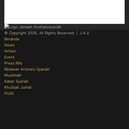
Jakarta Selatan
Telp. 021-50812022
© Copyright 2026, All Rights Reserved |
J.A.S
Beranda
News
Artikel
Event
Press Rilis
Relawan Ansharu Syariah
Muslimah
Kabar Syariah
Khutbah Jum’at
Profil
Facebook
X
YouTube
Instagram
Telegram