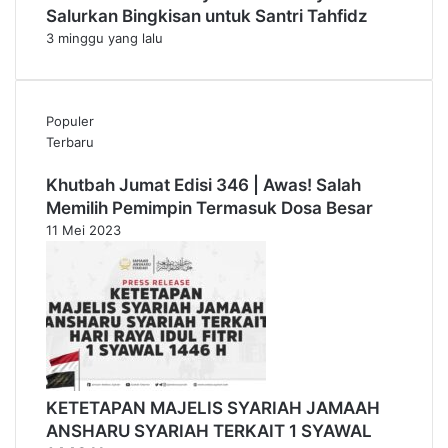
n
Salurkan Bingkisan untuk Santri Tahfidz
S
3 minggu yang lalu
u
c
i
Populer
Terbaru
Khutbah Jumat Edisi 346 | Awas! Salah
Memilih Pemimpin Termasuk Dosa Besar
11 Mei 2023
KETETAPAN MAJELIS SYARIAH JAMAAH
ANSHARU SYARIAH TERKAIT 1 SYAWAL