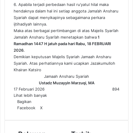
6. Apabila terjadi perbedaan hasil ru’yatul hilal maka
hendaknya dalam hal ini setiap anggota Jama’ah Ansharu
Syariah dapat menyikapinya sebagaimana perkara
ijtihadiyah lainnya.
Maka atas berbagai pertimbangan di atas Majelis Syari’ah
Jama’ah Ansharu Syari’ah menetapkan bahwa
1
Ramadhan 1447 H jatuh pada hari Rabu, 18 FEBRUARI
2026.
Demikian keputusan Majelis Syariah Jamaah Ansharu
Syariah. Atas perhatiannya kami ucapkan Jazakumulloh
Khairan Katsiro
Jamaah Ansharu Syariah
Ustadz Muzayyin Marzuqi, MA
17 Februari 2026
894
Lihat lebih banyak
Bagikan
Facebook
X
W
T
h
e
a
l
t
e
R
T
s
g