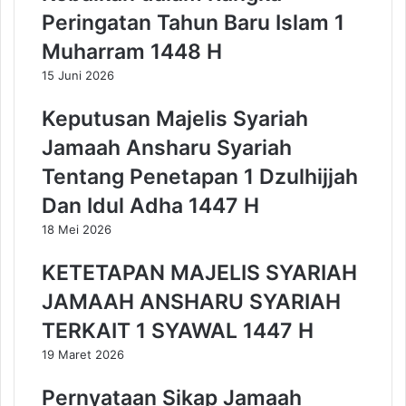
e
k
Peringatan Tahun Baru Islam 1
m
i
Muharram 1448 H
a
t
r
a
15 Juni 2026
a
r
n
T
Keputusan Majelis Syariah
g
u
Jamaah Ansharu Syariah
L
g
a
u
Tentang Penetapan 1 Dzulhijjah
k
P
Dan Idul Adha 1447 H
u
a
k
h
18 Mei 2026
a
l
n
a
KETETAPAN MAJELIS SYARIAH
A
w
JAMAAH ANSHARU SYARIAH
k
a
s
n
TERKAIT 1 SYAWAL 1447 H
i
,
P
J
19 Maret 2026
e
a
m
m
Pernyataan Sikap Jamaah