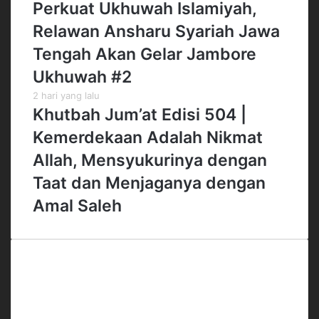
Perkuat Ukhuwah Islamiyah,
Relawan Ansharu Syariah Jawa
Tengah Akan Gelar Jambore
Ukhuwah #2
2 hari yang lalu
Khutbah Jum’at Edisi 504 |
Kemerdekaan Adalah Nikmat
Allah, Mensyukurinya dengan
Taat dan Menjaganya dengan
Amal Saleh
Office
Gedung Menara 165 Lt.4
Jl. TB Simatupang No.Kav.1 RT.3/RW.3
Cilandak Timur, Pasar Minggu