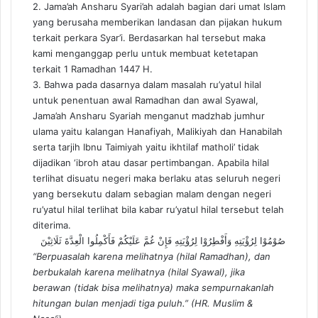
2. Jama’ah Ansharu Syari’ah adalah bagian dari umat Islam
yang berusaha memberikan landasan dan pijakan hukum
terkait perkara Syar’i. Berdasarkan hal tersebut maka
kami menganggap perlu untuk membuat ketetapan
terkait 1 Ramadhan 1447 H.
3. Bahwa pada dasarnya dalam masalah ru’yatul hilal
untuk penentuan awal Ramadhan dan awal Syawal,
Jama’ah Ansharu Syariah menganut madzhab jumhur
ulama yaitu kalangan Hanafiyah, Malikiyah dan Hanabilah
serta tarjih Ibnu Taimiyah yaitu ikhtilaf matholi’ tidak
dijadikan ‘ibroh atau dasar pertimbangan. Apabila hilal
terlihat disuatu negeri maka berlaku atas seluruh negeri
yang bersekutu dalam sebagian malam dengan negeri
ru’yatul hilal terlihat bila kabar ru’yatul hilal tersebut telah
diterima.
صُوْمُوْا لِرُؤْيَتِهِ وَأَفْطِرُوْا لِرُؤْيَتِهِ فَإِنْ غُمَّ عَلَيْكُمْ فَأَكْمِلُوا الْعِدَّةَ ثَلَاثِيْنَ
“Berpuasalah karena melihatnya (hilal Ramadhan), dan
berbukalah karena melihatnya (hilal Syawal), jika
berawan (tidak bisa melihatnya) maka sempurnakanlah
hitungan bulan menjadi tiga puluh.” (HR. Muslim &