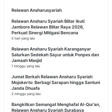
i
e
Relawan Ansharusyariah
n
r
a
s
r
i
Relawan Ansharu Syariah Blitar Ikuti
I
a
Jambore Relawan Blitar Raya 2026,
n
p
Perkuat Sinergi Mitigasi Bencana
d
a
5 hari yang lalu
a
n
h
M
Relawan Ansharu Syariah Karanganyar
e
Salurkan Sedekah Sayur untuk Ponpes dan
n
Jamaah Masjid
y
1 minggu yang lalu
a
m
Jumat Berkah Relawan Ansharu Syariah
b
Mojokerto: Berbagi Sarapan hingga Santuni
u
Janda Dhuafa
t
2 minggu yang lalu
B
u
Bangkitkan Semangat Menghafal Al-Qur’an,
l
Relawan Ansharu Syariah Surabaya
a