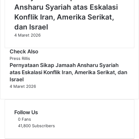
b
a
Ansharu Syariah atas Eskalasi
e
a
r
h
Konflik Iran, Amerika Serikat,
s
A
dan Israel
i
n
h
s
4 Maret 2026
a
h
n
a
Check Also
P
r
Press Rillis
a
u
Pernyataan Sikap Jamaah Ansharu Syariah
s
S
atas Eskalasi Konflik Iran, Amerika Serikat, dan
c
y
Israel
a
a
4 Maret 2026
b
r
a
i
n
a
j
h
Follow Us
i
A
r
j
0
Fans
d
a
41,800
Subscribers
i
k
D
P