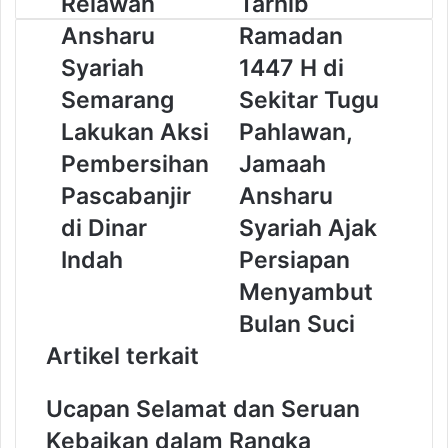
Relawan
Tarhib
e
a
A
r
Ansharu
Ramadan
l
r
p
a
a
h
Syariah
p
m
1447 H di
w
i
Semarang
Sekitar Tugu
a
b
n
R
Lakukan Aksi
Pahlawan,
A
a
Pembersihan
Jamaah
n
m
s
a
Pascabanjir
Ansharu
h
d
di Dinar
Syariah Ajak
a
a
r
n
Indah
Persiapan
u
1
Menyambut
S
4
y
4
Bulan Suci
a
7
Artikel terkait
r
H
i
d
a
i
Ucapan Selamat dan Seruan
h
S
Kebaikan dalam Rangka
S
e