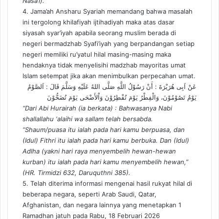
Nasa’i).
4. Jama’ah Ansharu Syariah memandang bahwa masalah
ini tergolong khilafiyah ijtihadiyah maka atas dasar
siyasah syar’iyah apabila seorang muslim berada di
negeri bermadzhab Syafi’iyah yang berpandangan setiap
negeri memiliki ru’yatul hilal masing-masing maka
hendaknya tidak menyelisihi madzhab mayoritas umat
Islam setempat jika akan menimbulkan perpecahan umat.
عَنْ اَبِى هُرَيْرَةَ : أَنْ رَسُوْلُ اللَّهِ صَلَّى اللهُ عَلَيْهِ وَسَلَّمَ قَالَ : اَلصَّوْمُ
يَوْمُ تَصُوْمُوْنَ، وَالْفِطْرُ يَوْمَ تُفْطِرُوْنَ وَاْلأَضْحَى يَوْمَ تُضَحُّوْنَ
“Dari Abi Hurairah (ia berkata) : Bahwasanya Nabi
shallallahu ‘alaihi wa sallam telah bersabda.
“Shaum/puasa itu ialah pada hari kamu berpuasa, dan
(Idul) Fithri itu ialah pada hari kamu berbuka. Dan (Idul)
Adlha (yakni hari raya menyembelih hewan-hewan
kurban) itu ialah pada hari kamu menyembelih hewan,”
(HR. Tirmidzi 632, Daruquthni 385).
5. Telah diterima informasi mengenai hasil rukyat hilal di
beberapa negara, seperti Arab Saudi, Qatar,
Afghanistan, dan negara lainnya yang menetapkan 1
Ramadhan jatuh pada Rabu, 18 Februari 2026