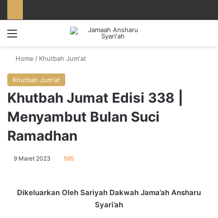
Menu
Home
/
Khutbah Jum'at
Khutbah Jum'at
Khutbah Jumat Edisi 338 |
Menyambut Bulan Suci
Ramadhan
9 Maret 2023
595
Dikeluarkan Oleh Sariyah Dakwah Jama’ah Ansharu
Syari’ah