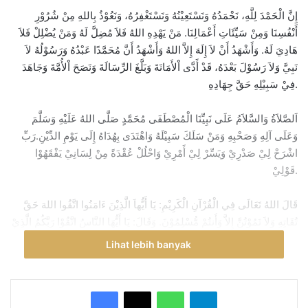
إِنَّ الْحَمْدَ لِلَّهِ، نَحْمَدُهُ وَنَسْتَعِيْنُهُ وَنَسْتَغْفِرُهُ، وَنَعُوْذُ بِاللهِ مِنْ شُرُوْرِ
أَنْفُسِنَا وَمِنْ سَيِّئَاتِ أَعْمَالِنَا. مَنْ يَهْدِهِ اللهُ فَلاَ مُضِلَّ لَهُ وَمَنْ يُضْلِلْ فَلاَ
هَادِيَ لَهُ. وَأَشْهَدُ أَنْ لاَ إِلَهَ إِلاَّ اللهُ وَأَشْهَدُ أَنَّ مُحَمَّدًا عَبْدُهُ وَرَسُوْلُهُ لاَ
نَبِيَّ وَلاَ رَسُوْلَ بَعْدَهُ، قَدْ أَدَّى اْلأَمَانَةَ وَبَلَّغَ الرِّسَالَةَ وَنَصَحَ اْلأُمَّةَ وَجَاهَدَ
فِيْ سَبِيْلِهِ حَقَّ جِهَادِهِ.
اَلصَّلاَةُ وَالسَّلاَمُ عَلَى نَبِيِّنَا الْمُصْطَفَى مُحَمَّدٍ صَلَّى اللهُ عَلَيْهِ وَسَلَّمَ
وَعَلَى آلِهِ وَصَحْبِهِ وَمَنْ سَلَكَ سَبِيْلَهُ وَاهْتَدَى بِهُدَاهُ إِلَى يَوْمِ الدِّيْنِ.رَبِّ
اشْرَحْ لِيْ صَدْرِيْ وَيَسِّرْ لِيْ أَمْرِيْ وَاحْلُلْ عُقْدَةً مِنْ لِسَانِيْ يَفْقَهُوْا
قَوْلِيْ.
قَالَ اللهُ تَعَالَى فِي الْقُرْآنِ الْكَرِيْمِ: يَا أَيُّهاَ الَّذِيْنَ ءَامَنُوا اتَّقُوا اللهَ حَقَّ
تُقَاتِهِ وَلاَ تَمُوْتُنَّ إِلاَّ وَأَنتُمْ مُّسْلِمُوْنَ. وَقَالَ: يَا أَيُّهَا النَّاسُ اتَّقُوْا رَبَّكُمُ الَّذِيْ
خَلَقَكُمْ مِّنْ نَفْسٍ وَاحِدَةٍ وَخَلَقَ مِنْهَا زَوْجَهَا وَبَثَّ مِنْهُمَا رِجَالاً كَثِيْرًا
Lihat lebih banyak
وَنِسَآءً وَاتَّقُوا اللهَ الَّذِيْ تَسَآءَلُوْنَ بِهِ وَاْلأَرْحَامَ إِنَّ اللهَ كَانَ عَلَيْكُمْ رَقِيْبًا.
وَقَالَ: وَتَزَوَّدُوْا فَإِنَّ خَيْرَ الزَّادِ التَّقْوَى.
WhatsApp
Telegram
وَقَالَ النَّبِيُ : اِتَّقِ اللهَ حَيْثُ مَا كُنْتَ وَأَتْبِعِ السَّيِّئَةَ الْحَسَنَةَ تَمْحُهَا وَخَالِقِ