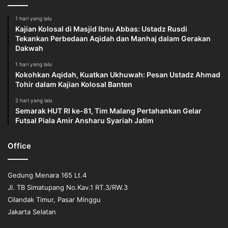
Ramadhan kemudian Ramadhan berlalu dalam keadaan
dosa-dosanya belum diampuni.” [HR. Ahmad, shahih]. Ibnu
1 hari yang lalu
Kajian Kolosal di Masjid Ibnu Abbas: Ustadz Rusdi
Rajab menukilkan perkataan salaf,
Tekankan Perbedaan Aqidah dan Manhaj dalam Gerakan
Dakwah
مَنْ لَمْ يُغْفَرْ لَهُ فِي رَمَضَانَ فَلَنْ يُغْفَرَ لَهُ فِيْمَا سِوَاهُ
1 hari yang lalu
Kokohkan Aqidah, Kuatkan Ukhuwah: Pesan Ustadz Ahmad
“Barangsiapa yang tidak diampuni dosa-dosanya di bulan
Tohir dalam Kajian Kolosal Banten
Ramadhan, maka tidak akan diampuni dosa-dosanya di
2 hari yang lalu
bulan-bulan lainnya.” [Latha-if Al-Ma’arif, hal. 297]
Semarak HUT RI ke-81, Tim Malang Pertahankan Gelar
Futsal Piala Amir Ansharu Syariah Jatim
Bulan Ramadhan yang kini kita berada di dalamnya juga
dikenal sebagai Syahrut Tarbiyah; Bulan Pendidikan.
Office
Mengapa? Karena pada bulan Ramadhan Allah Subhanahu
wa Ta’ala mendidik umat Islam secara langsung dengan
Gedung Menara 165 Lt.4
puasa. Pada bulan Ramadhan, Rasulullah shallallahu ‘alaihi
Jl. TB Simatupang No.Kav.1 RT.3/RW.3
wasallam melakukan tadarrus Al-Qur’an bersama Malaikat
Cilandak Timur, Pasar Minggu
Jibril. Aktifitas para shahabat dalam menuntut ilmu juga
Jakarta Selatan
mengalami peningkatan.