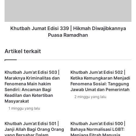
Betapa cepatnya hari-hari dan pergantian waktu berlalu
a
a
h
h
'
J
Kemarin kita mengucapkan selamat tinggal pada
s
u
Ramadhan, hari ini kita menyambutnya kembali. Dengan
S
m
Khutbah Jumat Edisi 339 | Hikmah Diwajibkannya
demikian, proses dunia berputar dengan kecepatan yang
t
a
Puasa Ramadhan
mencengangkan. Seakan-akan tahun menjadi seperti
a
t
bulan, bulan menjadi seperti minggu, dan minggu menjadi
t
E
Artikel terkait
e
seperti hari.
d
m
i
e
s
Muhammadiyah sudah menetapkan awal Ramadhan 1444H
n
Khutbah Jum’at Edisi 503 |
Khutbah Jum’at Edisi 502 |
i
insya Allah hari kamis, 23 Maret 2023. Berarti umat Islam
t
Maraknya Kriminalitas dan
Ketika Kemungkaran Menjadi
3
sebentar lagi akan menyambut tamu yang mulia, dan
Fenomena Main hakim
Fenomena Sosial: Tanggung
o
3
Sendiri: Ancaman Bagi
Jawab Umat dan Pemerintah
n
musim yang agung yakni bulan suci ramadhan, Allah
9
Keadilan dan Ketertiban
T
2 minggu yang lalu
|
menjadikannya lapangan di mana para pesaing kebaikan
Masyarakat
h
H
saling bersaing, ladang bagi orang beriman untuk bersaing,
1 minggu yang lalu
e
i
dan momentum untuk mendidik jiwa dan mensucikan hati.
P
k
Bulan Ramadhan, bulan puasa dan Alquran, bulan doa dan
a
m
Khutbah Jum’at Edisi 501 |
Khutbah Jum’at Edisi 500 |
r
sedekah, bulan kemurahan hati dan pengampunan.
Janji Allah Bagi Orang Orang
Bahaya Normalisasi LGBT:
a
yang Bersabar Dalam
Menjaga Fitrah Manusia,
t