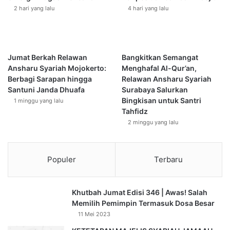
o
2 hari yang lalu
4 hari yang lalu
r
b
a
n
B
Jumat Berkah Relawan
Bangkitkan Semangat
a
Ansharu Syariah Mojokerto:
Menghafal Al-Qur’an,
n
Berbagi Sarapan hingga
Relawan Ansharu Syariah
j
Santuni Janda Dhuafa
Surabaya Salurkan
i
Bingkisan untuk Santri
1 minggu yang lalu
r
Tahfidz
B
2 minggu yang lalu
e
k
a
Populer
Terbaru
s
i
Khutbah Jumat Edisi 346 | Awas! Salah
Memilih Pemimpin Termasuk Dosa Besar
11 Mei 2023