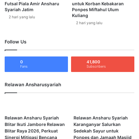
Al-Qur’an mereka.
Futsal Piala Amir Ansharu
untuk Korban Kebakaran
h
p
Syariah Jatim
Ponpes Miftahul Ulum
B
a
Kuliang
a
Reporter: MR Azkia
2 hari yang lalu
s
2 hari yang lalu
g
T
i
a
k
n
ansharu syariah
daurah tahsin
Follow Us
a
a
n
h
jamaah ansharu syariah
M
0
41,800
a
Fans
Subscribers
k
a
n
Relawan Ansharusyariah
a
n
U
n
t
Relawan Ansharu Syariah
Relawan Ansharu Syariah
u
Blitar Ikuti Jambore Relawan
Karanganyar Salurkan
k
Blitar Raya 2026, Perkuat
Sedekah Sayur untuk
K
Sinergi Mitigasi Bencana
Ponpes dan Jamaah Masjid