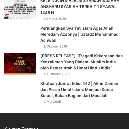
KETETAPAN MAJELIS SYARIAH JAMAAH
ANSHARU SYARIAH TERKAIT 1 SYAWAL
1446 H
29 Maret 2025
Perjuangkan Syari’at Islam Agar Allah
Meredam Azabnya | Ustadz Muhammad
Achwan
8 Oktober 2019
[PRESS RELEASE] “Tragedi Kekerasan dan
Kedzaliman Yang Dialami Muslim India
oleh Pemerintah & Umat Hindu India”
28 Februari 2020
Khutbah Jum’at Edisi 442 | Akhir Zaman
dan Peran Umat Islam: Menjadi Kunci
Solusi, Bukan Bagian dari Masalah
2 Mei 2025
Kiriman Terbaru