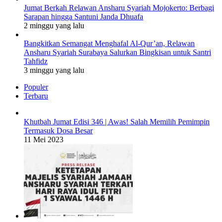
Jumat Berkah Relawan Ansharu Syariah Mojokerto: Berbagi
Sarapan hingga Santuni Janda Dhuafa
2 minggu yang lalu
Bangkitkan Semangat Menghafal Al-Qur’an, Relawan
Ansharu Syariah Surabaya Salurkan Bingkisan untuk Santri
Tahfidz
3 minggu yang lalu
Populer
Terbaru
Khutbah Jumat Edisi 346 | Awas! Salah Memilih Pemimpin
Termasuk Dosa Besar
11 Mei 2023