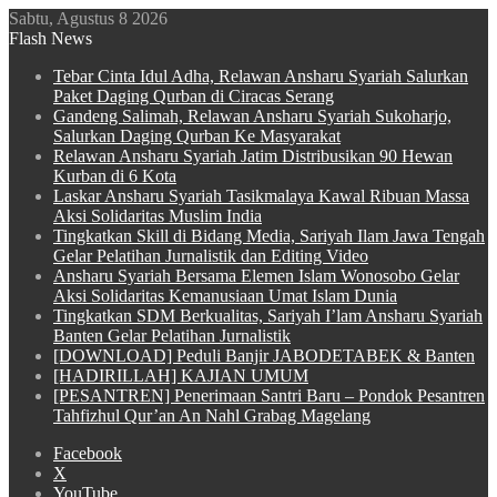
Sabtu, Agustus 8 2026
Flash News
Tebar Cinta Idul Adha, Relawan Ansharu Syariah Salurkan
Paket Daging Qurban di Ciracas Serang
Gandeng Salimah, Relawan Ansharu Syariah Sukoharjo,
Salurkan Daging Qurban Ke Masyarakat
Relawan Ansharu Syariah Jatim Distribusikan 90 Hewan
Kurban di 6 Kota
Laskar Ansharu Syariah Tasikmalaya Kawal Ribuan Massa
Aksi Solidaritas Muslim India
Tingkatkan Skill di Bidang Media, Sariyah Ilam Jawa Tengah
Gelar Pelatihan Jurnalistik dan Editing Video
Ansharu Syariah Bersama Elemen Islam Wonosobo Gelar
Aksi Solidaritas Kemanusiaan Umat Islam Dunia
Tingkatkan SDM Berkualitas, Sariyah I’lam Ansharu Syariah
Banten Gelar Pelatihan Jurnalistik
[DOWNLOAD] Peduli Banjir JABODETABEK & Banten
[HADIRILLAH] KAJIAN UMUM
[PESANTREN] Penerimaan Santri Baru – Pondok Pesantren
Tahfizhul Qur’an An Nahl Grabag Magelang
Facebook
X
YouTube