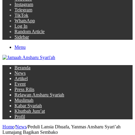
Instagram
Telegram
TikTok
WhatsApp
Log In
Random Article
Sidebar
Menu
Beranda
News
Artikel
Event
Press Rilis
Relawan Ansharu Syariah
Muslimah
Kabar Syariah
Khutbah Jum’at
Profil
Home
/
News
/
Peduli Lansia Dhuafa, Yanmas Ansharu Syari’ah
Lumajang Bagikan Sembako