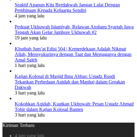
Seaktif Apapun Kita Berdakwah Jangan Lalai Dengan
Pembinaan Kepada Keluarga Sendiri
4 jam yang lalu
Perkuat Ukhuwah Islamiyah, Relawan Ansharu Syariah Jawa
Tengah Akan Gelar Jambore Ukhuwah #2
19 jam yang lalu
Khutbah Jum’at Edisi 504 | Kemerdekaan Adalah Nikmat
Allah, Mensyukurinya dengan Taat dan Menjaganya dengan
Amal Saleh
1 hari yang lalu
Kajian Kolosal di Masjid Ibnu Abbas: Ustadz Rusdi
Tekankan Perbedaan Aqidah dan Manhaj dalam Gerakan
Dakwah
3 hari yang lalu
Kokohkan Aqidah, Kuatkan Ukhuwah: Pesan Ustadz Ahmad
Tohir dalam Kajian Kolosal Banten
3 hari yang lalu
Kiriman Terbaru
4 jam yang lalu