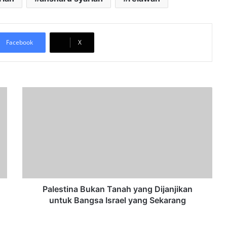
Facebook
X
P
a
l
e
s
t
i
n
a
B
Palestina Bukan Tanah yang Dijanjikan
u
untuk Bangsa Israel yang Sekarang
k
a