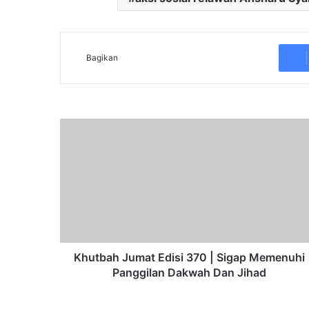
Bagikan
K
h
u
t
b
a
h
J
u
m
Khutbah Jumat Edisi 370 | Sigap Memenuhi
a
Panggilan Dakwah Dan Jihad
t
E