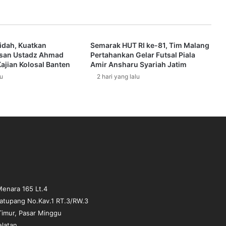
n
T
a
n
idah, Kuatkan
Semarak HUT RI ke-81, Tim Malang
a
san Ustadz Ahmad
Pertahankan Gelar Futsal Piala
h
ajian Kolosal Banten
Amir Ansharu Syariah Jatim
y
lu
2 hari yang lalu
a
n
g
D
i
j
a
n
j
i
k
enara 165 Lt.4
a
matupang No.Kav.1 RT.3/RW.3
n
Timur, Pasar Minggu
u
elatan