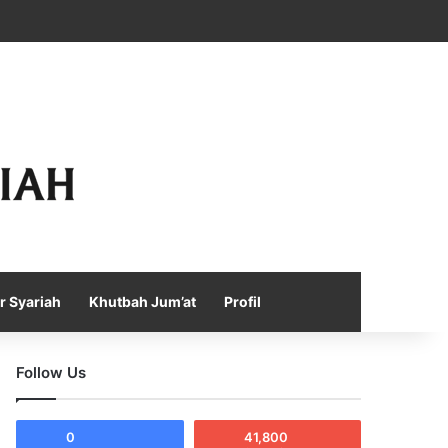
Facebook
X
YouTube
Instagram
Telegram
TikTok
WhatsApp
Log In
Random Article
Sidebar
r Syariah
Khutbah Jum’at
Profil
Follow Us
0
41,800