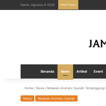
Kamis, Agustus 6 2026
Flash News
Beranda
News
Artikel
Event
Home
/
News
/
Relawan Ansharu Syariah Temanggung B
News
Relawan Ansharu Syariah