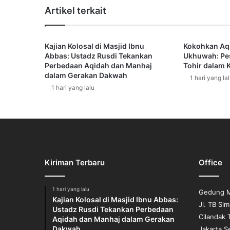
d
Artikel terkait
i
s
i
Kajian Kolosal di Masjid Ibnu
Kokohkan Aq
3
Abbas: Ustadz Rusdi Tekankan
Ukhuwah: Pe
7
Perbedaan Aqidah dan Manhaj
Tohir dalam K
0
dalam Gerakan Dakwah
1 hari yang la
|
1 hari yang lalu
S
i
g
a
p
M
e
Kiriman Terbaru
Office
m
e
n
1 hari yang lalu
Gedung M
u
Kajian Kolosal di Masjid Ibnu Abbas:
Jl. TB Si
h
Ustadz Rusdi Tekankan Perbedaan
Cilandak 
Aqidah dan Manhaj dalam Gerakan
i
Dakwah
Jakarta S