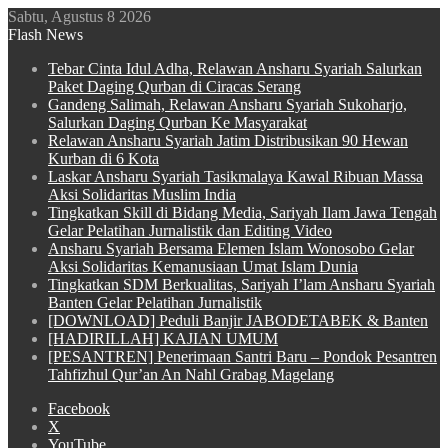
Sabtu, Agustus 8 2026
Flash News
Tebar Cinta Idul Adha, Relawan Ansharu Syariah Salurkan
Paket Daging Qurban di Ciracas Serang
Gandeng Salimah, Relawan Ansharu Syariah Sukoharjo,
Salurkan Daging Qurban Ke Masyarakat
Relawan Ansharu Syariah Jatim Distribusikan 90 Hewan
Kurban di 6 Kota
Laskar Ansharu Syariah Tasikmalaya Kawal Ribuan Massa
Aksi Solidaritas Muslim India
Tingkatkan Skill di Bidang Media, Sariyah Ilam Jawa Tengah
Gelar Pelatihan Jurnalistik dan Editing Video
Ansharu Syariah Bersama Elemen Islam Wonosobo Gelar
Aksi Solidaritas Kemanusiaan Umat Islam Dunia
Tingkatkan SDM Berkualitas, Sariyah I’lam Ansharu Syariah
Banten Gelar Pelatihan Jurnalistik
[DOWNLOAD] Peduli Banjir JABODETABEK & Banten
[HADIRILLAH] KAJIAN UMUM
[PESANTREN] Penerimaan Santri Baru – Pondok Pesantren
Tahfizhul Qur’an An Nahl Grabag Magelang
Facebook
X
YouTube