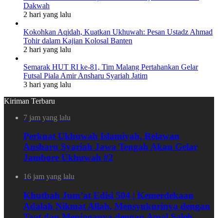
Dakwah
2 hari yang lalu
Kokohkan Aqidah, Kuatkan Ukhuwah: Pesan Ustadz Ahmad
Tohir dalam Kajian Kolosal Banten
2 hari yang lalu
Semarak HUT RI ke-81, Tim Malang Pertahankan Gelar
Futsal Piala Amir Ansharu Syariah Jatim
3 hari yang lalu
Kiriman Terbaru
7 jam yang lalu
Perkuat Ukhuwah Islamiyah, Relawan
Ansharu Syariah Jawa Tengah Akan Gelar
Jambore Ukhuwah #2
16 jam yang lalu
Khutbah Jum’at Edisi 504 | Kemerdekaan
Adalah Nikmat Allah, Mensyukurinya dengan
Taat dan Menjaganya dengan Amal Saleh