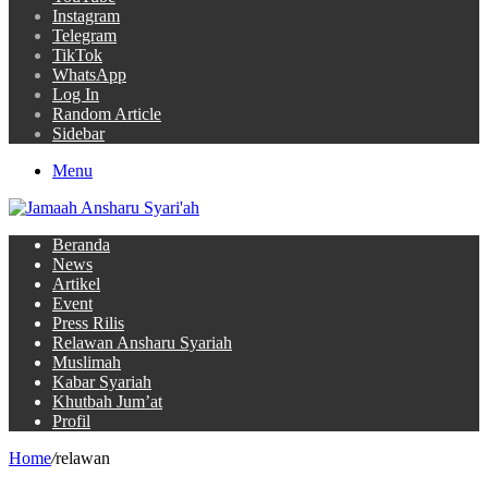
Instagram
Telegram
TikTok
WhatsApp
Log In
Random Article
Sidebar
Menu
Beranda
News
Artikel
Event
Press Rilis
Relawan Ansharu Syariah
Muslimah
Kabar Syariah
Khutbah Jum’at
Profil
Home
/
relawan