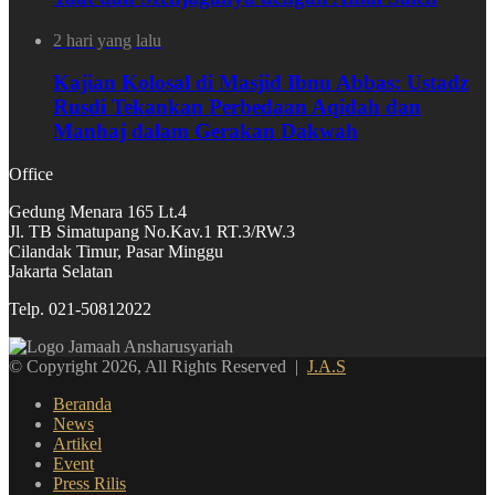
2 hari yang lalu
Kajian Kolosal di Masjid Ibnu Abbas: Ustadz
Rusdi Tekankan Perbedaan Aqidah dan
Manhaj dalam Gerakan Dakwah
Office
Gedung Menara 165 Lt.4
Jl. TB Simatupang No.Kav.1 RT.3/RW.3
Cilandak Timur, Pasar Minggu
Jakarta Selatan
Telp. 021-50812022
© Copyright 2026, All Rights Reserved |
J.A.S
Beranda
News
Artikel
Event
Press Rilis