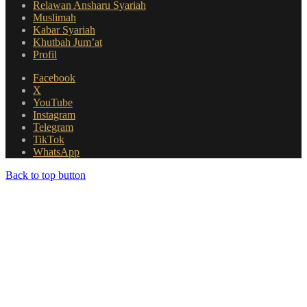
Relawan Ansharu Syariah
Muslimah
Kabar Syariah
Khutbah Jum’at
Profil
Facebook
X
YouTube
Instagram
Telegram
TikTok
WhatsApp
Back to top button