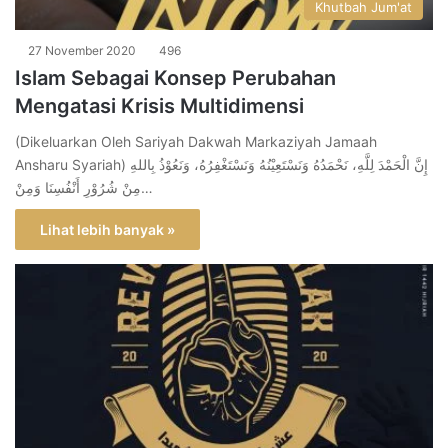
Khutbah Jum'at
27 November 2020
496
Islam Sebagai Konsep Perubahan
Mengatasi Krisis Multidimensi
(Dikeluarkan Oleh Sariyah Dakwah Markaziyah Jamaah
Ansharu Syariah) إِنَّ الْحَمْدَ لِلَّهِ، نَحْمَدُهُ وَنَسْتَعِيْنُهُ وَنَسْتَغْفِرُهُ، وَنَعُوْذُ بِاللهِ
مِنْ شُرُوْرِ أَنْفُسِنَا وَمِنْ…
Lihat lebih banyak »