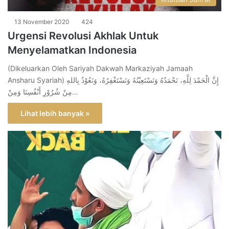
13 November 2020
424
Urgensi Revolusi Akhlak Untuk
Menyelamatkan Indonesia
(Dikeluarkan Oleh Sariyah Dakwah Markaziyah Jamaah
Ansharu Syariah) إِنَّ الْحَمْدَ لِلَّهِ، نَحْمَدُهُ وَنَسْتَعِيْنُهُ وَنَسْتَغْفِرُهُ، وَنَعُوْذُ بِاللهِ
مِنْ شُرُوْرِ أَنْفُسِنَا وَمِنْ…
Lihat lebih banyak »