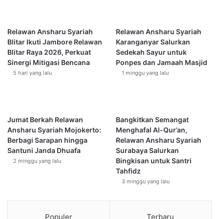
t
i
I
r
s
A
Relawan Ansharu Syariah
Relawan Ansharu Syariah
l
t
Blitar Ikuti Jambore Relawan
Karanganyar Salurkan
a
a
Blitar Raya 2026, Perkuat
Sedekah Sayur untuk
m
s
Sinergi Mitigasi Bencana
Ponpes dan Jamaah Masjid
"
K
5 hari yang lalu
1 minggu yang lalu
a
u
m
M
Jumat Berkah Relawan
Bangkitkan Semangat
u
Ansharu Syariah Mojokerto:
Menghafal Al-Qur’an,
s
Berbagi Sarapan hingga
Relawan Ansharu Syariah
l
Santuni Janda Dhuafa
Surabaya Salurkan
i
Bingkisan untuk Santri
2 minggu yang lalu
m
Tahfidz
i
3 minggu yang lalu
n
"
Populer
Terbaru