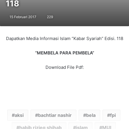
118
15 Februari 2017
229
Dapatkan Media Informasi Islam “Kabar Syariah” Edisi. 118
“MEMBELA PARA PEMBELA”
Download File Pdf:
aksi
bachtiar nashir
bela
fpi
habib rizieq shihab
islam
MUI