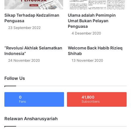
s
5
a
:
s
"
Sikap Terhadap Kedzaliman
Ulama adalah Pemimpin
i
B
Penguasa
Umat Bukan Pelayan
U
e
Penguasa
23 September 2022
l
r
4 Desember 2020
a
k
m
u
“Revolusi Akhlak Selamatkan
Welcome Back Habib Rizieq
a
a
Indonesia”
Shihab
P
s
24 November 2020
13 November 2020
e
a
n
n
e
y
Follow Us
g
a
a
O
k
r
0
41,800
S
a
Fans
Subscribers
y
n
a
g
r
K
Relawan Ansharusyariah
i
a
a
f