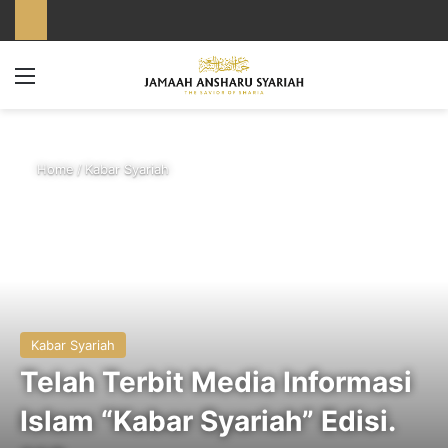
Menu
Home
/
Kabar Syariah
Kabar Syariah
Telah Terbit Media Informasi
Islam “Kabar Syariah” Edisi.