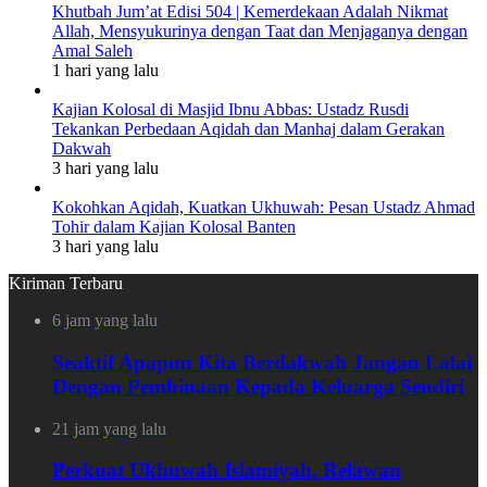
Khutbah Jum’at Edisi 504 | Kemerdekaan Adalah Nikmat
Allah, Mensyukurinya dengan Taat dan Menjaganya dengan
Amal Saleh
1 hari yang lalu
Kajian Kolosal di Masjid Ibnu Abbas: Ustadz Rusdi
Tekankan Perbedaan Aqidah dan Manhaj dalam Gerakan
Dakwah
3 hari yang lalu
Kokohkan Aqidah, Kuatkan Ukhuwah: Pesan Ustadz Ahmad
Tohir dalam Kajian Kolosal Banten
3 hari yang lalu
Kiriman Terbaru
6 jam yang lalu
Seaktif Apapun Kita Berdakwah Jangan Lalai
Dengan Pembinaan Kepada Keluarga Sendiri
21 jam yang lalu
Perkuat Ukhuwah Islamiyah, Relawan