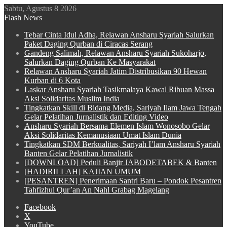
Sabtu, Agustus 8 2026
Flash News
Tebar Cinta Idul Adha, Relawan Ansharu Syariah Salurkan
Paket Daging Qurban di Ciracas Serang
Gandeng Salimah, Relawan Ansharu Syariah Sukoharjo,
Salurkan Daging Qurban Ke Masyarakat
Relawan Ansharu Syariah Jatim Distribusikan 90 Hewan
Kurban di 6 Kota
Laskar Ansharu Syariah Tasikmalaya Kawal Ribuan Massa
Aksi Solidaritas Muslim India
Tingkatkan Skill di Bidang Media, Sariyah Ilam Jawa Tengah
Gelar Pelatihan Jurnalistik dan Editing Video
Ansharu Syariah Bersama Elemen Islam Wonosobo Gelar
Aksi Solidaritas Kemanusiaan Umat Islam Dunia
Tingkatkan SDM Berkualitas, Sariyah I’lam Ansharu Syariah
Banten Gelar Pelatihan Jurnalistik
[DOWNLOAD] Peduli Banjir JABODETABEK & Banten
[HADIRILLAH] KAJIAN UMUM
[PESANTREN] Penerimaan Santri Baru – Pondok Pesantren
Tahfizhul Qur’an An Nahl Grabag Magelang
Facebook
X
YouTube