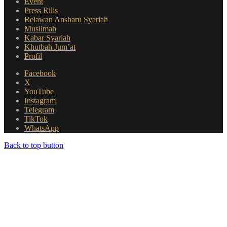
Event
Press Rilis
Relawan Ansharu Syariah
Muslimah
Kabar Syariah
Khutbah Jum’at
Profil
Facebook
X
YouTube
Instagram
Telegram
TikTok
WhatsApp
Back to top button