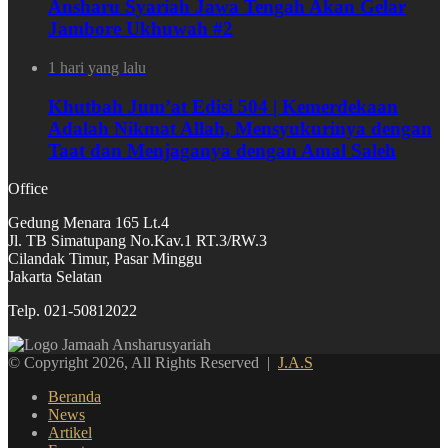
Ansharu Syariah Jawa Tengah Akan Gelar
Jambore Ukhuwah #2
1 hari yang lalu
Khutbah Jum’at Edisi 504 | Kemerdekaan
Adalah Nikmat Allah, Mensyukurinya dengan
Taat dan Menjaganya dengan Amal Saleh
Office
Gedung Menara 165 Lt.4
Jl. TB Simatupang No.Kav.1 RT.3/RW.3
Cilandak Timur, Pasar Minggu
Jakarta Selatan
Telp. 021-50812022
© Copyright 2026, All Rights Reserved |
J.A.S
Beranda
News
Artikel