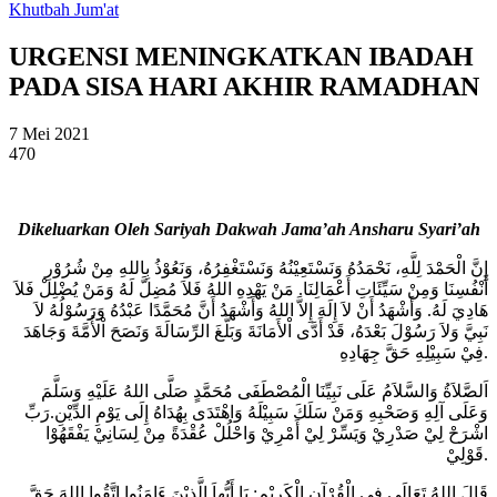
Khutbah Jum'at
URGENSI MENINGKATKAN IBADAH
PADA SISA HARI AKHIR RAMADHAN
7 Mei 2021
470
Dikeluarkan Oleh Sariyah Dakwah Jama’ah Ansharu Syari’ah
إِنَّ الْحَمْدَ لِلَّهِ، نَحْمَدُهُ وَنَسْتَعِيْنُهُ وَنَسْتَغْفِرُهُ، وَنَعُوْذُ بِاللهِ مِنْ شُرُوْرِ
أَنْفُسِنَا وَمِنْ سَيِّئَاتِ أَعْمَالِنَا. مَنْ يَهْدِهِ اللهُ فَلاَ مُضِلَّ لَهُ وَمَنْ يُضْلِلْ فَلاَ
هَادِيَ لَهُ. وَأَشْهَدُ أَنْ لاَ إِلَهَ إِلاَّ اللهُ وَأَشْهَدُ أَنَّ مُحَمَّدًا عَبْدُهُ وَرَسُوْلُهُ لاَ
نَبِيَّ وَلاَ رَسُوْلَ بَعْدَهُ، قَدْ أَدَّى اْلأَمَانَةَ وَبَلَّغَ الرِّسَالَةَ وَنَصَحَ اْلأُمَّةَ وَجَاهَدَ
فِيْ سَبِيْلِهِ حَقَّ جِهَادِهِ.
اَلصَّلاَةُ وَالسَّلاَمُ عَلَى نَبِيِّنَا الْمُصْطَفَى مُحَمَّدٍ صَلَّى اللهُ عَلَيْهِ وَسَلَّمَ
وَعَلَى آلِهِ وَصَحْبِهِ وَمَنْ سَلَكَ سَبِيْلَهُ وَاهْتَدَى بِهُدَاهُ إِلَى يَوْمِ الدِّيْنِ.رَبِّ
اشْرَحْ لِيْ صَدْرِيْ وَيَسِّرْ لِيْ أَمْرِيْ وَاحْلُلْ عُقْدَةً مِنْ لِسَانِيْ يَفْقَهُوْا
قَوْلِيْ.
قَالَ اللهُ تَعَالَى فِي الْقُرْآنِ الْكَرِيْمِ: يَا أَيُّهاَ الَّذِيْنَ ءَامَنُوا اتَّقُوا اللهَ حَقَّ