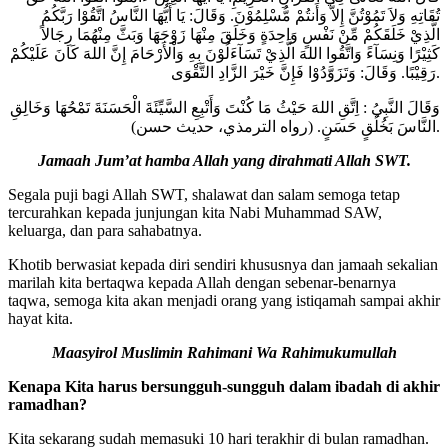
تُقَاتِهِ وَلاَ تَمُوْتُنَّ إِلاَّ وَأَنتُمْ مُّسْلِمُوْنَ. وَقَالَ: يَا أَيُّهَا النَّاسُ اتَّقُوْا رَبَّكُمُ
الَّذِيْ خَلَقَكُمْ مِّنْ نَفْسٍ وَاحِدَةٍ وَخَلَقَ مِنْهَا زَوْجَهَا وَبَثَّ مِنْهُمَا رِجَالاً
كَثِيْرًا وَنِسَآءً وَاتَّقُوا اللهَ الَّذِيْ تَسَآءَلُوْنَ بِهِ وَاْلأَرْحَامَ إِنَّ اللهَ كَانَ عَلَيْكُمْ
رَقِيْبًا. وَقَالَ: وَتَزَوَّدُوْا فَإِنَّ خَيْرَ الزَّادِ التَّقْوَى.
وَقَالَ النَّبِيُ : اِتَّقِ اللهَ حَيْثُ مَا كُنْتَ وَأَتْبِعِ السَّيِّئَةَ الْحَسَنَةَ تَمْحُهَا وَخَالِقِ
النَّاسَ بَخُلُقٍ حَسَنٍ. (رواه الترمذي، حديث حسن).
Jamaah Jum’at hamba Allah yang dirahmati Allah SWT.
Segala puji bagi Allah SWT, shalawat dan salam semoga tetap
tercurahkan kepada junjungan kita Nabi Muhammad SAW,
keluarga, dan para sahabatnya.
Khotib berwasiat kepada diri sendiri khususnya dan jamaah sekalian
marilah kita bertaqwa kepada Allah dengan sebenar-benarnya
taqwa, semoga kita akan menjadi orang yang istiqamah sampai akhir
hayat kita.
Maasyirol Muslimin Rahimani Wa Rahimukumullah
Kenapa Kita harus bersungguh-sungguh dalam ibadah di akhir
ramadhan?
Kita sekarang sudah memasuki 10 hari terakhir di bulan ramadhan.