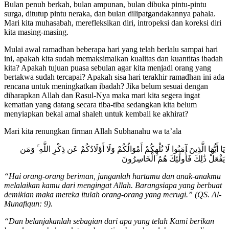
Bulan penuh berkah, bulan ampunan, bulan dibuka pintu-pintu
surga, ditutup pintu neraka, dan bulan dilipatgandakannya pahala.
Mari kita muhasabah, merefleksikan diri, intropeksi dan koreksi diri
kita masing-masing.
Mulai awal ramadhan beberapa hari yang telah berlalu sampai hari
ini, apakah kita sudah memaksimalkan kualitas dan kuantitas ibadah
kita? Apakah tujuan puasa sebulan agar kita menjadi orang yang
bertakwa sudah tercapai? Apakah sisa hari terakhir ramadhan ini ada
rencana untuk meningkatkan ibadah? Jika belum sesuai dengan
diharapkan Allah dan Rasul-Nya maka mari kita segera ingat
kematian yang datang secara tiba-tiba sedangkan kita belum
menyiapkan bekal amal shaleh untuk kembali ke akhirat?
Mari kita renungkan firman Allah Subhanahu wa ta’ala
يَا أَيُّهَا الَّذِينَ آمَنُوا لَا تُلْهِكُمْ أَمْوَالُكُمْ وَلَا أَوْلَادُكُمْ عَن ذِكْرِ اللَّهِ ۚ وَمَن
يَفْعَلْ ذَٰلِكَ فَأُولَٰئِكَ هُمُ الْخَاسِرُونَ
“Hai orang-orang beriman, janganlah hartamu dan anak-anakmu
melalaikan kamu dari mengingat Allah. Barangsiapa yang berbuat
demikian maka mereka itulah orang-orang yang merugi.” (QS. Al-
Munafiqun: 9).
“Dan belanjakanlah sebagian dari apa yang telah Kami berikan