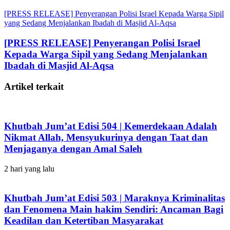
[PRESS RELEASE] Penyerangan Polisi Israel Kepada Warga Sipil
yang Sedang Menjalankan Ibadah di Masjid Al-Aqsa
[PRESS RELEASE] Penyerangan Polisi Israel
Kepada Warga Sipil yang Sedang Menjalankan
Ibadah di Masjid Al-Aqsa
Artikel terkait
Khutbah Jum’at Edisi 504 | Kemerdekaan Adalah
Nikmat Allah, Mensyukurinya dengan Taat dan
Menjaganya dengan Amal Saleh
2 hari yang lalu
Khutbah Jum’at Edisi 503 | Maraknya Kriminalitas
dan Fenomena Main hakim Sendiri: Ancaman Bagi
Keadilan dan Ketertiban Masyarakat