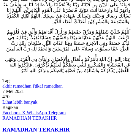
حَمَلْتَهُ عَلَى الَّذِيْنَ مِن قَبْلِنَا، رَبَّنَا وَلاَ تُحَمِّلْنَا مَالاَ طَاقَةَ لَنَا بِهِ، وَاعْفُ عَنَّا
وَاغْفِرْ لَنَا وَارْحَمْنَا أَنتَ مَوْلاَنَا فَانصُرْنَا عَلَى الْقَوْمِ الْكَافِرِيْنَ. اَللَّهُمَّ إِنَا
نَسْأَلُكَ رِضَاكَ وَجَنَّتَكَ وَنَسْأَلُكَ شَهَادَةً فِيْ سَبِيْلِكَ. اَللَّهُمَّ أَهْلِكِ الْكَفَرَةَ
وَالْمُبْتَدِعَةَ وَالْمُشْرِكِيْنَ أَعْدَائَكَ أَعْدَاءَ الدِّيْنِ.
اَللَّهُمَّ شَتِّتْ شَمْلَهُمْ وَمَزِّقْ جَمْعَهُمْ وَزَلْزِلْ أَقْدَامَهُمْ وَأَلْقِ فِيْ قُلُوْبِهِمُ
الرُّعْبَ. اَللَّهُمَّ عَذِّبْهُمْ عَذَابًا شَدِيْدًا وَحَسِّبْهُمْ حِسَابًا ثَقِيْلاً. رَبَّنَا آتِنَا فِي
الدُّنْيَا حَسَنَةً وَفِي الآخِرَةِ حَسَنَةً وَقِنَا عَذَابَ النَّارِ. سُبْحَانَ رَبِّكَ رَبِّ
الْعِزَّةِ عَمَّا يَصِفُوْنَ، وَسَلاَمٌ عَلَى الْمُرْسَلِيْنَ وَالْحَمْدُ لِلَّهِ رَبِّ الْعَالَمِيْنَ.
عِبَادَ اللهِ، إِنَّ اللهَ يَأْمُرُكُمْ بِالْعَدْلِ وَاْلإِحْسَانِ وَإِيتَآئِ ذِي الْقُرْبَى وَيَنْهَى
عَنِ الْفَحْشَآءِ وَالْمُنكَرِ وَالْبَغْيِ يَعِظُكُمْ لَعَلَّكُمْ تَذَكَّرُوْنَ. فَاذْكُرُوا اللهَ
الْعَظِيْمَ يَذْكُرْكُمْ وَاسْأَلُوْهُ مِنْ فَضْلِهِ يُعْطِكُمْ وَلَذِكْرُ اللهِ أَكْبَرُ.
Tags
akhir ramadhan
i'tikaf
ramadhan
7 Mei 2021
470
Lihat lebih banyak
Bagikan
Facebook
X
WhatsApp
Telegram
RAMADHAN TERAKHIR
RAMADHAN TERAKHIR