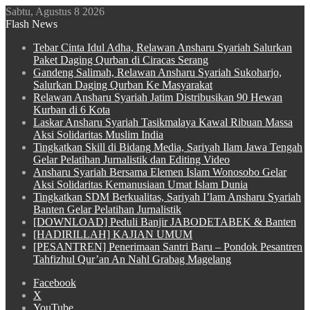
Sabtu, Agustus 8 2026
Flash News
Tebar Cinta Idul Adha, Relawan Ansharu Syariah Salurkan
Paket Daging Qurban di Ciracas Serang
Gandeng Salimah, Relawan Ansharu Syariah Sukoharjo,
Salurkan Daging Qurban Ke Masyarakat
Relawan Ansharu Syariah Jatim Distribusikan 90 Hewan
Kurban di 6 Kota
Laskar Ansharu Syariah Tasikmalaya Kawal Ribuan Massa
Aksi Solidaritas Muslim India
Tingkatkan Skill di Bidang Media, Sariyah Ilam Jawa Tengah
Gelar Pelatihan Jurnalistik dan Editing Video
Ansharu Syariah Bersama Elemen Islam Wonosobo Gelar
Aksi Solidaritas Kemanusiaan Umat Islam Dunia
Tingkatkan SDM Berkualitas, Sariyah I’lam Ansharu Syariah
Banten Gelar Pelatihan Jurnalistik
[DOWNLOAD] Peduli Banjir JABODETABEK & Banten
[HADIRILLAH] KAJIAN UMUM
[PESANTREN] Penerimaan Santri Baru – Pondok Pesantren
Tahfizhul Qur’an An Nahl Grabag Magelang
Facebook
X
YouTube