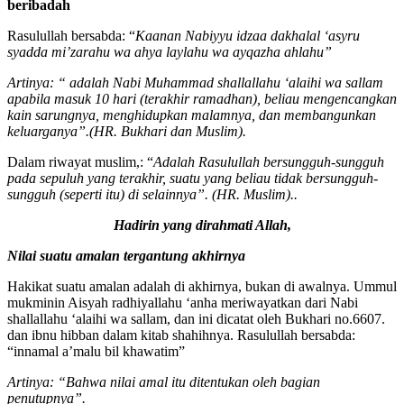
beribadah
Rasulullah bersabda: “
Kaanan Nabiyyu idzaa dakhalal ‘asyru
syadda mi’zarahu wa ahya laylahu wa ayqazha ahlahu”
Artinya: “ adalah Nabi Muhammad shallallahu ‘alaihi wa sallam
apabila masuk 10 hari (terakhir ramadhan), beliau mengencangkan
kain sarungnya, menghidupkan malamnya, dan membangunkan
keluarganya”.(HR. Bukhari dan Muslim).
Dalam riwayat muslim,: “
Adalah Rasulullah bersungguh-sungguh
pada sepuluh yang terakhir, suatu yang beliau tidak bersungguh-
sungguh (seperti itu) di selainnya”. (HR. Muslim)..
Hadirin yang dirahmati Allah,
Nilai suatu amalan tergantung akhirnya
Hakikat suatu amalan adalah di akhirnya, bukan di awalnya. Ummul
mukminin Aisyah radhiyallahu ‘anha meriwayatkan dari Nabi
shallallahu ‘alaihi wa sallam, dan ini dicatat oleh Bukhari no.6607.
dan ibnu hibban dalam kitab shahihnya. Rasulullah bersabda:
“innamal a’malu bil khawatim”
Artinya: “Bahwa nilai amal itu ditentukan oleh bagian
penutupnya”.