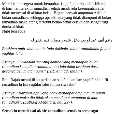
Mari kita bersegera untuk bertaubat, istighfar, beribadah lebih rajin
di hari-hari terakhir ramadhan selagi masih ada kesempatan agar
tidak menyesal di akhirat kelak. Begitu banyak ampunan Allah di
bulan ramadhan, sehingga apabila ada yang tidak diampuni di bulan
ramadhan maka orang tersebut benar-benar celaka dan sangat rugi
dunia akhirat.
Nabi bersabda
رغم أنف عبد أو بعد دخل عليه رمضان فلم يغفر له
Raghima anfu ‘abdin au ba’uda dakhala ‘alaihi ramadhanu fa lam
yughfar lahu
Artinya:
“Celakalah seorang hamba yang mendapati bulan
ramadhan kemudian ramadhan berlalu dalm keadaan dosa-
dosanya belum diampuni.” (HR. Ahmad, shahih).
Ibnu Rajab menukilkan perkataan salaf: “man lam yughfar lahu fii
ramadhan fa lan yughfar lahu fiimaa siwaahu”
Artinya:
“Barangsiapa yang tidak mendapat ampunan di bulan
ramadhan maka dia tidak akan mendapat ampunan di luar
ramadhan”. (Latha-if Al-Ma’arif, hal. 297).
Semakin mendekati akhir ramadhan semakin semangat