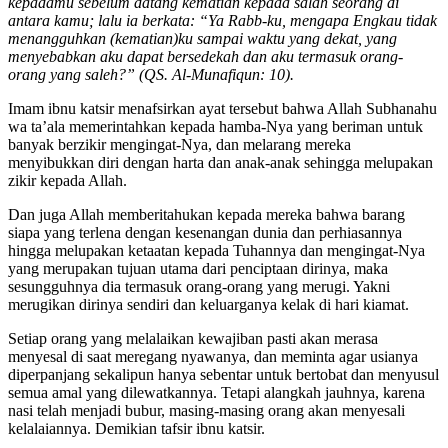
kepadamu sebelum datang kematian kepada salah seorang di
antara kamu; lalu ia berkata: “Ya Rabb-ku, mengapa Engkau tidak
menangguhkan (kematian)ku sampai waktu yang dekat, yang
menyebabkan aku dapat bersedekah dan aku termasuk orang-
orang yang saleh?” (QS. Al-Munafiqun: 10).
Imam ibnu katsir menafsirkan ayat tersebut bahwa Allah Subhanahu
wa ta’ala memerintahkan kepada hamba-Nya yang beriman untuk
banyak berzikir mengingat-Nya, dan melarang mereka
menyibukkan diri dengan harta dan anak-anak sehingga melupakan
zikir kepada Allah.
Dan juga Allah memberitahukan kepada mereka bahwa barang
siapa yang terlena dengan kesenangan dunia dan perhiasannya
hingga melupakan ketaatan kepada Tuhannya dan mengingat-Nya
yang merupakan tujuan utama dari penciptaan dirinya, maka
sesungguhnya dia termasuk orang-orang yang merugi. Yakni
merugikan dirinya sendiri dan keluarganya kelak di hari kiamat.
Setiap orang yang melalaikan kewajiban pasti akan merasa
menyesal di saat meregang nyawanya, dan meminta agar usianya
diperpanjang sekalipun hanya sebentar untuk bertobat dan menyusul
semua amal yang dilewatkannya. Tetapi alangkah jauhnya, karena
nasi telah menjadi bubur, masing-masing orang akan menyesali
kelalaiannya. Demikian tafsir ibnu katsir.