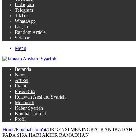
Instagram
Telegram
TikTok
WhatsApp
Log In
Random Article
Sidebar
Menu
Beranda
News
Artikel
Event
Press Rilis
Relawan Ansharu Syariah
Muslimah
Kabar Syariah
Khutbah Jum’at
Profil
Home
/
Khutbah Jum'at
/
URGENSI MENINGKATKAN IBADAH
PADA SISA HARI AKHIR RAMADHAN