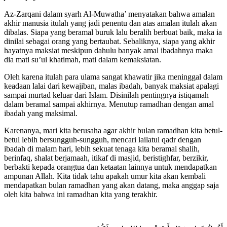
Az-Zarqani dalam syarh Al-Muwatha’ menyatakan bahwa amalan
akhir manusia itulah yang jadi penentu dan atas amalan itulah akan
dibalas. Siapa yang beramal buruk lalu beralih berbuat baik, maka ia
dinilai sebagai orang yang bertaubat. Sebaliknya, siapa yang akhir
hayatnya maksiat meskipun dahulu banyak amal ibadahnya maka
dia mati su’ul khatimah, mati dalam kemaksiatan.
Oleh karena itulah para ulama sangat khawatir jika meninggal dalam
keadaan lalai dari kewajiban, malas ibadah, banyak maksiat apalagi
sampai murtad keluar dari Islam. Disinilah pentingnya istiqamah
dalam beramal sampai akhirnya. Menutup ramadhan dengan amal
ibadah yang maksimal.
Karenanya, mari kita berusaha agar akhir bulan ramadhan kita betul-
betul lebih bersungguh-sungguh, mencari lailatul qadr dengan
ibadah di malam hari, lebih sekuat tenaga kita beramal shalih,
berinfaq, shalat berjamaah, itikaf di masjid, beristighfar, berzikir,
berbakti kepada orangtua dan ketaatan lainnya untuk mendapatkan
ampunan Allah. Kita tidak tahu apakah umur kita akan kembali
mendapatkan bulan ramadhan yang akan datang, maka anggap saja
oleh kita bahwa ini ramadhan kita yang terakhir.