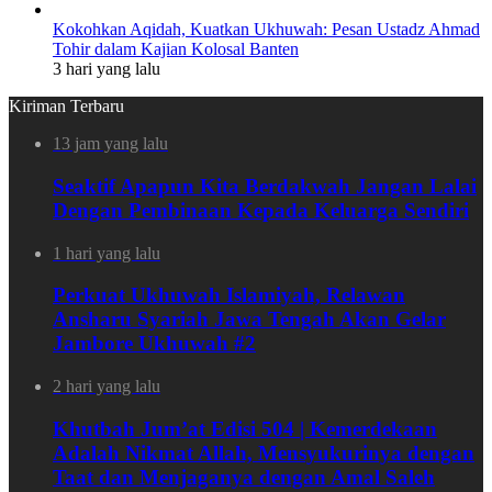
Kokohkan Aqidah, Kuatkan Ukhuwah: Pesan Ustadz Ahmad
Tohir dalam Kajian Kolosal Banten
3 hari yang lalu
Kiriman Terbaru
13 jam yang lalu
Seaktif Apapun Kita Berdakwah Jangan Lalai
Dengan Pembinaan Kepada Keluarga Sendiri
1 hari yang lalu
Perkuat Ukhuwah Islamiyah, Relawan
Ansharu Syariah Jawa Tengah Akan Gelar
Jambore Ukhuwah #2
2 hari yang lalu
Khutbah Jum’at Edisi 504 | Kemerdekaan
Adalah Nikmat Allah, Mensyukurinya dengan
Taat dan Menjaganya dengan Amal Saleh