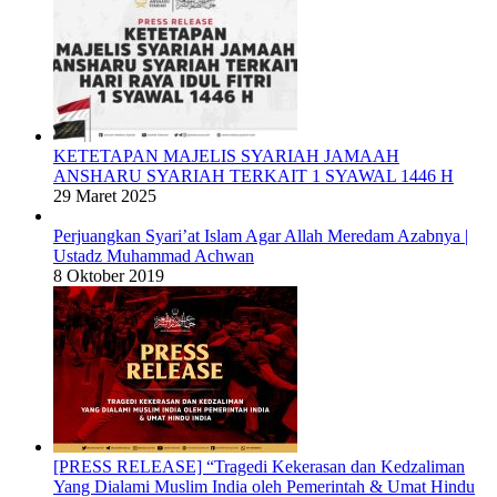
KETETAPAN MAJELIS SYARIAH JAMAAH
ANSHARU SYARIAH TERKAIT 1 SYAWAL 1446 H
29 Maret 2025
Perjuangkan Syari’at Islam Agar Allah Meredam Azabnya |
Ustadz Muhammad Achwan
8 Oktober 2019
[PRESS RELEASE] “Tragedi Kekerasan dan Kedzaliman
Yang Dialami Muslim India oleh Pemerintah & Umat Hindu