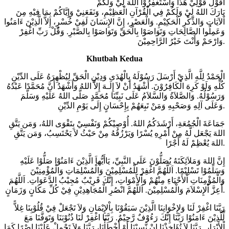
أَقُوْلُ قَوْلِيْ هَذَا وَأَسْتَغْفِرُوْا اللهَ لِيْ وَلَكُمْ
بَارَكَ اللهُ لِيْ وَلَكُمْ فِي الْقُرْآنِ الْعَظِيْمِ، وَنَفَعَنِيْ وَإِيَّاكُمْ بِمَا فِيْهِ مِنَ
اْلآيَاتِ وَالذِّكْرِ الْحَكِيْمِ. وَالْعَصْرِ، إِنَّ الإِنسَانَ لَفِيْ خُسْرٍ، إِلاَّ الَّذِيْنَ ءَامَنُوا
وَعَمِلُوا الصَّالِحَاتِ وَتَوَاصَوْا بِالْحَقِّ وَتَوَاصَوْا بِالصَّبْرِ. وَقُلْ رَبِّ اغْفِرْ
وَارْحَمْ وَأَنْتَ خَيْرُ الرَّاحِمِيْنَ.
Khutbah Kedua
الْحَمْدُ لِلَّهِ الَّذِيْ أَرْسَلَ رَسُوْلَهُ بِالْهُدَى وَدِيْنِ الْحَقِّ لِيُظْهِرَهُ عَلَى الدِّيْنِ
كُلِّهِ وَلَوْ كَرِهَ الْكَافِرُوْنَ. أَشْهَدُ أَنْ لاَ إِلَـهَ إِلاَّ اللهُ وَأَشْهَدُ أَنَّ مُحَمَّدًا عَبْدُهُ
وَرَسُوْلُهُ. وَالصَّلاَةُ وَالسَّلاَمُ عَلَى نَبِيِّنَا مُحَمَّدٍ صَلَّى اللهُ عَلَيْهِ وَسَلَّمَ
وَعَلَى آلِهِ وَصَحْبِهِ وَمَنْ تَبِعَهُمْ بِإِحْسَانٍ إِلَى يَوْمِ الدِّيْنِ.
جَمَاعَةَ الْجُمُعَةِ، أَرْشَدَكُمُ اللهُ. أُوْصِيْكُمْ وَنَفْسِيْ بِتَقْوَى اللهُ، وَمَن يَتَّقِ
اللهَ يَجْعَل لَّهُ مِنْ أَمْرِهِ يُسْرًا وَيَرْزُقُهُ مِنْ حَيْثُ لاَ يَحْتَسِبُ، وَمَن يَتَّقِ
اللهَ يُعْظِمْ لَهُ أَجْرًا.
إِنَّ اللهَ وَمَلاَئِكَتَهُ يُصَلُّوْنَ عَلَى النَّبِيِّ، يَاأَيُّهاَ الَّذِيْنَ ءَامَنُوْا صَلُّوْا عَلَيْهِ
وَسَلِّمُوْا تَسْلِيْمًا. اَللَّهُمَّ اغْفِرْ لِلْمُسْلِمِيْنَ وَالْمُسْلِمَاتِ وَالْمُؤْمِنِيْنَ
وَالْمُؤْمِنَاتِ اْلأَحْيَاءِ مِنْهُمْ وَاْلأَمْوَاتِ، إِنَّكَ قَرِيْبٌ مُجِيْبُ الدَّعَوَاتِ. اَللَّهُمَ
أَعِزَّ اْلإِسْلاَمَ وَالْمُسْلِمِيْنَ. اَللَّهُمَّ انْصُرِ الْمُجَاهِدِيْنِ فِيْ كُلِّ مَكَانٍ وَزَمَانٍ.
رَبَّنَا اغْفِرْ لَنَا وَلإِخْوَانِنَا الَّذِيْنَ سَبَقُوْنَا بِاْلإِيْمَانِ وَلاَ تَجْعَلْ فِيْ قُلُوْبِنَا غِلاًّ
لِّلَّذِيْنَ ءَامَنُوْا رَبَّنَا إِنَّكَ رَءُوْفٌ رَّحِيْمٌ. رَبَّنَا اغْفِرْ لَنَا ذُنُوْبَنَا وَتَوَفَّنَا مَعَ
اْلأَبْرَارِ. رَبَّنَا لاَ تُؤَاخِذْنَا إِنْ نَّسِيْنَا أَوْ أَخْطَأْنَا، رَبَّنَا وَلاَ تَحْمِلْ عَلَيْنَا إِصْرًا كَمَا