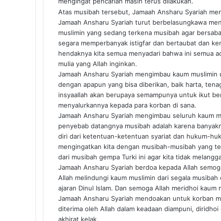
mengingat pencarian masih terus dilakukan.
Atas musibah tersebut, Jamaah Ansharu Syariah me
Jamaah Ansharu Syariah turut berbelasungkawa me
muslimin yang sedang terkena musibah agar bersaba
segara memperbanyak istigfar dan bertaubat dan kem
hendaknya kita semua menyadari bahwa ini semua ada
mulia yang Allah inginkan.
Jamaah Ansharu Syariah mengimbau kaum muslimin 
dengan apapun yang bisa diberikan, baik harta, tena
insyaallah akan berupaya semampunya untuk ikut b
menyalurkannya kepada para korban di sana.
Jamaah Ansharu Syariah mengimbau seluruh kaum mu
penyebab datangnya musibah adalah karena banyakny
diri dari ketentuan-ketentuan syariat dan hukum-hu
mengingatkan kita dengan musibah-musibah yang ter
dari musibah gempa Turki ini agar kita tidak melan
Jamaah Ansharu Syariah berdoa kepada Allah semog
Allah melindungi kaum muslimin dari segala musibah
ajaran Dinul Islam. Dan semoga Allah meridhoi kaum mu
Jamaah Ansharu Syariah mendoakan untuk korban me
diterima oleh Allah dalam keadaan diampuni, diridhoi
akhirat kelak.