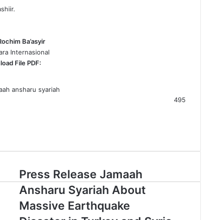
hiir.
Rochim Ba’asyir
ara Internasional
oad File PDF:
aah ansharu syariah
495
P
Press Release Jamaah
r
Ansharu Syariah About
e
s
Massive Earthquake
s