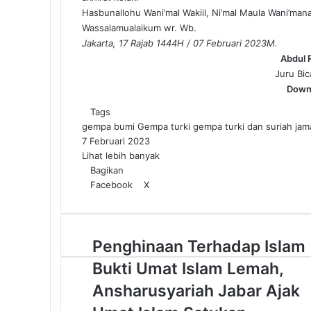
Hasbunallohu Wani’mal Wakiil, Ni’mal Maula Wani’manas
Wassalamualaikum wr. Wb.
Jakarta, 17 Rajab 1444H / 07 Februari 2023M.
Abdul 
Juru Bic
Downl
Tags
gempa bumi
Gempa turki
gempa turki dan suriah
jam
7 Februari 2023
Lihat lebih banyak
Bagikan
Facebook
X
W
T
h
e
a
l
t
e
P
Penghinaan Terhadap Islam
s
g
e
A
r
Bukti Umat Islam Lemah,
n
p
a
g
Ansharusyariah Jabar Ajak
p
m
h