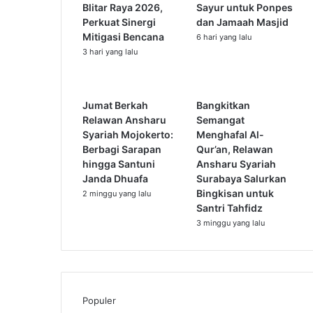
Blitar Raya 2026,
Sayur untuk Ponpes
r
Perkuat Sinergi
dan Jamaah Masjid
u
Mitigasi Bencana
6 hari yang lalu
s
3 hari yang lalu
y
a
r
i
Jumat Berkah
Bangkitkan
a
Relawan Ansharu
Semangat
h
Syariah Mojokerto:
Menghafal Al-
J
Berbagi Sarapan
Qur’an, Relawan
a
hingga Santuni
Ansharu Syariah
b
Janda Dhuafa
Surabaya Salurkan
a
Bingkisan untuk
2 minggu yang lalu
r
Santri Tahfidz
A
3 minggu yang lalu
j
a
k
U
m
Populer
a