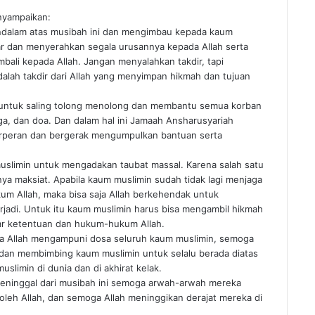
nyampaikan:
ndalam atas musibah ini dan mengimbau kepada kaum
r dan menyerahkan segala urusannya kepada Allah serta
bali kepada Allah. Jangan menyalahkan takdir, tapi
lah takdir dari Allah yang menyimpan hikmah dan tujuan
untuk saling tolong menolong dan membantu semua korban
ga, dan doa. Dan dalam hal ini Jamaah Ansharusyariah
erperan dan bergerak mengumpulkan bantuan serta
slimin untuk mengadakan taubat massal. Karena salah satu
a maksiat. Apabila kaum muslimin sudah tidak lagi menjaga
kum Allah, maka bisa saja Allah berkehendak untuk
jadi. Untuk itu kaum muslimin harus bisa mengambil hikmah
ggar ketentuan dan hukum-hukum Allah.
a Allah mengampuni dosa seluruh kaum muslimin, semoga
 dan membimbing kaum muslimin untuk selalu berada diatas
slimin di dunia dan di akhirat kelak.
ninggal dari musibah ini semoga arwah-arwah mereka
 oleh Allah, dan semoga Allah meninggikan derajat mereka di