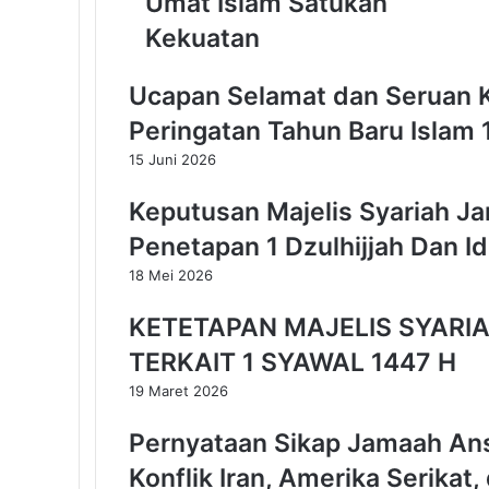
Umat Islam Satukan
i
n
Kekuatan
a
a
Ucapan Selamat dan Seruan 
n
T
Peringatan Tahun Baru Islam
e
15 Juni 2026
r
h
Keputusan Majelis Syariah J
a
d
Penetapan 1 Dzulhijjah Dan I
a
18 Mei 2026
p
I
KETETAPAN MAJELIS SYARI
s
l
TERKAIT 1 SYAWAL 1447 H
a
19 Maret 2026
m
B
Pernyataan Sikap Jamaah Ans
u
k
Konflik Iran, Amerika Serikat, 
t