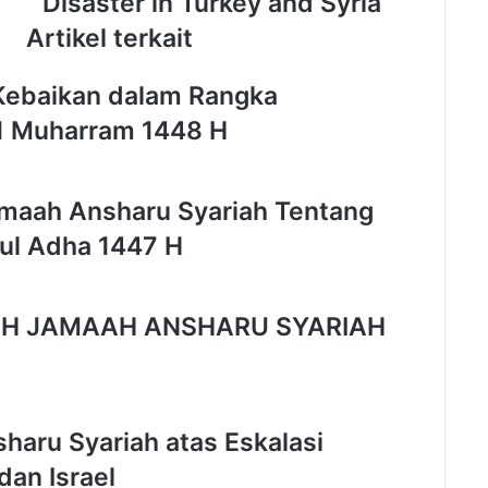
Disaster in Turkey and Syria
R
e
Artikel terkait
l
e
Kebaikan dalam Rangka
a
s
 1 Muharram 1448 H
e
J
a
amaah Ansharu Syariah Tentang
m
a
dul Adha 1447 H
a
h
A
AH JAMAAH ANSHARU SYARIAH
n
s
h
a
r
haru Syariah atas Eskalasi
u
S
dan Israel
y