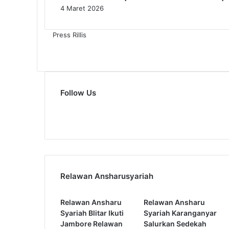
4 Maret 2026
i
U
m
Press Rillis
a
t
I
s
l
Follow Us
a
m
0
41,800
Fans
Subscribers
L
e
m
a
h
,
Relawan Ansharusyariah
A
n
Relawan Ansharu
Relawan Ansharu
s
Syariah Blitar Ikuti
Syariah Karanganyar
h
Jambore Relawan
Salurkan Sedekah
a