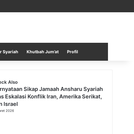
Facebook
X
YouTube
Instagram
Telegram
TikTok
WhatsApp
Log In
Random Article
Sidebar
r Syariah
Khutbah Jum’at
Profil
eck Also
rnyataan Sikap Jamaah Ansharu Syariah
as Eskalasi Konflik Iran, Amerika Serikat,
n Israel
ret 2026