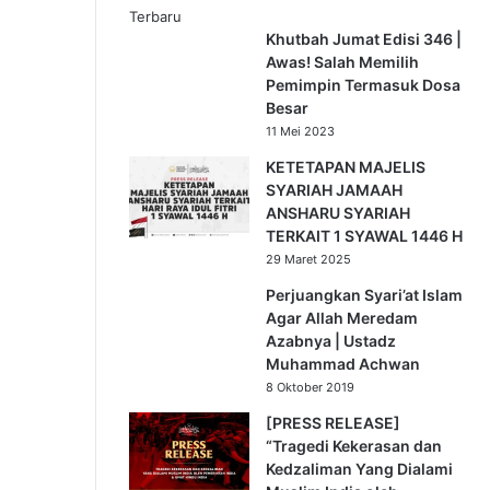
t
Terbaru
I
Khutbah Jumat Edisi 346 |
s
Awas! Salah Memilih
l
Pemimpin Termasuk Dosa
a
Besar
m
11 Mei 2023
S
KETETAPAN MAJELIS
a
SYARIAH JAMAAH
t
ANSHARU SYARIAH
u
TERKAIT 1 SYAWAL 1446 H
k
a
29 Maret 2025
n
Perjuangkan Syari’at Islam
K
Agar Allah Meredam
e
Azabnya | Ustadz
k
Muhammad Achwan
u
8 Oktober 2019
a
t
[PRESS RELEASE]
a
“Tragedi Kekerasan dan
n
Kedzaliman Yang Dialami