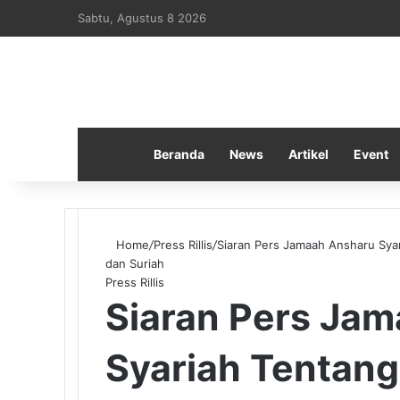
Sabtu, Agustus 8 2026
Beranda
News
Artikel
Event
Home
/
Press Rillis
/
Siaran Pers Jamaah Ansharu Syar
dan Suriah
Press Rillis
Siaran Pers Ja
Syariah Tentan