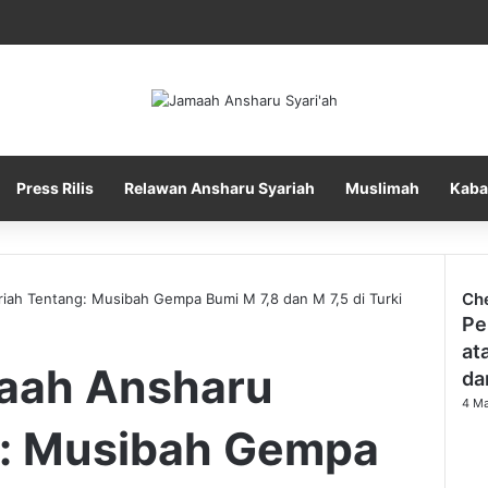
Press Rilis
Relawan Ansharu Syariah
Muslimah
Kaba
Ch
iah Tentang: Musibah Gempa Bumi M 7,8 dan M 7,5 di Turki
Pe
at
maah Ansharu
da
4 Ma
g: Musibah Gempa