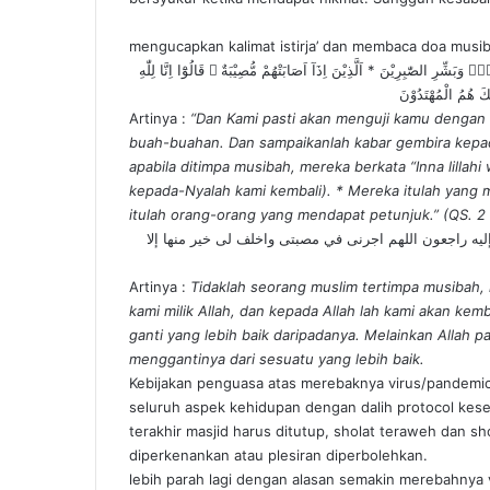
mengucapkan kalimat istirja’ dan membaca doa musib
َبَشِّرِ الصّٰبِرِيْنَ * اَلَّذِيْنَ اِذَآ اَصَابَتْهُمْ مُّصِيْبَةٌ ۗ قَالُوْٓا اِنَّا لِلّٰهِ
كَ هُمُ الْمُهْتَدُوْنَ
Artinya :
“Dan Kami pasti akan menguji kamu dengan s
buah-buahan. Dan sampaikanlah kabar gembira kepad
apabila ditimpa musibah, mereka berkata “Inna lillahi 
kepada-Nyalah kami kembali). * Mereka itulah yan
itulah orang-orang yang mendapat petunjuk.” (QS. 2 
إليه راجعون اللهم اجرنى في مصبتى واخلف لى خير منها إلا
Artinya :
Tidaklah seorang muslim tertimpa musibah,
kami milik Allah, dan kepada Allah lah kami akan kemba
ganti yang lebih baik daripadanya. Melainkan Allah 
menggantinya dari sesuatu yang lebih baik.
Kebijakan penguasa atas merebaknya virus/pandemi
seluruh aspek kehidupan dengan dalih protocol keseh
terakhir masjid harus ditutup, sholat teraweh dan sho
diperkenankan atau plesiran diperbolehkan.
lebih parah lagi dengan alasan semakin merebahnya v