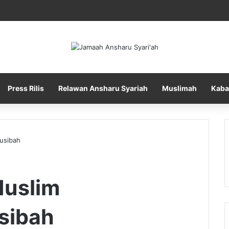
Press Rilis
Relawan Ansharu Syariah
Muslimah
Kaba
usibah
Muslim
sibah