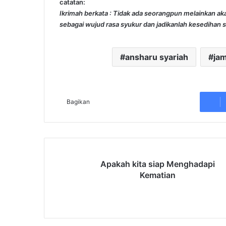
catatan:
Ikrimah berkata : Tidak ada seorangpun melainkan aka
sebagai wujud rasa syukur dan jadikanlah kesedihan 
ansharu syariah
ja
Bagikan
A
Apakah kita siap Menghadapi
p
Kematian
a
k
a
h
k