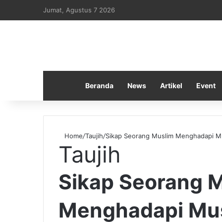
Jumat, Agustus 7 2026
Beranda
News
Artikel
Event
Home
/
Taujih
/
Sikap Seorang Muslim Menghadapi M
Taujih
Sikap Seorang 
Menghadapi Mu