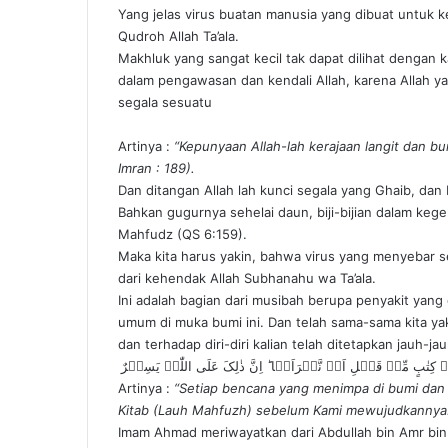
Yang jelas virus buatan manusia yang dibuat untuk ke
Qudroh Allah Ta’ala.
Makhluk yang sangat kecil tak dapat dilihat dengan 
dalam pengawasan dan kendali Allah, karena Allah ya
segala sesuatu
Artinya :
“Kepunyaan Allah-lah kerajaan langit dan bu
Imran : 189).
Dan ditangan Allah lah kunci segala yang Ghaib, dan
Bahkan gugurnya sehelai daun, biji-bijian dalam kege
Mahfudz (QS 6:159).
Maka kita harus yakin, bahwa virus yang menyebar 
dari kehendak Allah Subhanahu wa Ta’ala.
Ini adalah bagian dari musibah berupa penyakit ya
umum di muka bumi ini. Dan telah sama-sama kita yak
dan terhadap diri-diri kalian telah ditetapkan jauh-j
ٰبٍ مِّنۡ قَبۡلِ اَنۡ نَّبۡرَاَہَا ؕ اِنَّ ذٰلِکَ عَلَی اللّٰہِ یَسِیۡرٌ
Artinya :
“Setiap bencana yang menimpa di bumi dan 
Kitab (Lauh Mahfuzh) sebelum Kami mewujudkannya. 
Imam Ahmad meriwayatkan dari Abdullah bin Amr bin 