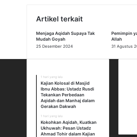
i
t
a
Artikel terkait
s
i
Menjaga Aqidah Supaya Tak
Pemimpin ya
a
Mudah Goyah
Allah
p
25 Desember 2024
31 Agustus 
M
e
n
g
Kiriman Terbaru
Off
h
1 hari yang lalu
Gedu
a
Kajian Kolosal di Masjid
Jl. 
d
Ibnu Abbas: Ustadz Rusdi
RT.3
a
Tekankan Perbedaan
Aqidah dan Manhaj dalam
p
Cila
Gerakan Dakwah
i
Jaka
K
1 hari yang lalu
e
Telp
Kokohkan Aqidah, Kuatkan
m
Ukhuwah: Pesan Ustadz
a
Ahmad Tohir dalam Kajian