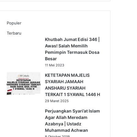
Populer
Terbaru
Khutbah Jumat Edisi 346 |
Awas! Salah Memilih
Pemimpin Termasuk Dosa
Besar
11 Mei 2023
KETETAPAN MAJELIS
SYARIAH JAMAAH
ANSHARU SYARIAH
TERKAIT 1 SYAWAL 1446 H
29 Maret 2025
Perjuangkan Syari’at Islam
Agar Allah Meredam
Azabnya | Ustadz
Muhammad Achwan
8 Oktober 2019