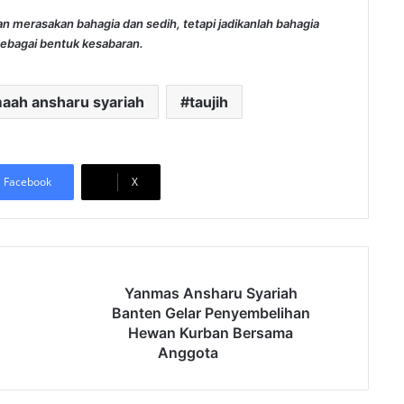
n merasakan bahagia dan sedih, tetapi jadikanlah bahagia
sebagai bentuk kesabaran.
maah ansharu syariah
taujih
Facebook
X
Y
Yanmas Ansharu Syariah
a
Banten Gelar Penyembelihan
n
Hewan Kurban Bersama
m
Anggota
a
s
A