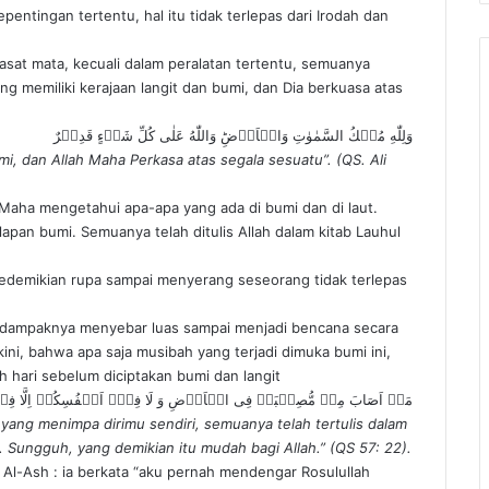
pentingan tertentu, hal itu tidak terlepas dari Irodah dan
kasat mata, kecuali dalam peralatan tertentu, semuanya
ng memiliki kerajaan langit dan bumi, dan Dia berkuasa atas
وَلِلّٰهِ مُلۡكُ السَّمٰوٰتِ وَالۡاَرۡضِ‌ؕ وَاللّٰهُ عَلٰى كُلِّ شَىۡءٍ قَدِيۡرٌ
mi, dan Allah Maha Perkasa atas segala sesuatu”. (QS. Ali
 Maha mengetahui apa-apa yang ada di bumi dan di laut.
lapan bumi. Semuanya telah ditulis Allah dalam kitab Lauhul
sedemikian rupa sampai menyerang seseorang tidak terlepas
ng dampaknya menyebar luas sampai menjadi bencana secara
ini, bahwa apa saja musibah yang terjadi dimuka bumi ini,
auh hari sebelum diciptakan bumi dan langit
مَاۤ اَصَابَ مِنۡ مُّصِیۡبَۃٍ فِی الۡاَرۡضِ وَ لَا فِیۡۤ اَنۡفُسِکُمۡ اِلَّا فِیۡ کِت
yang menimpa dirimu sendiri, semuanya telah tertulis dalam
Sungguh, yang demikian itu mudah bagi Allah.” (QS 57: 22).
Al-Ash : ia berkata “aku pernah mendengar Rosulullah