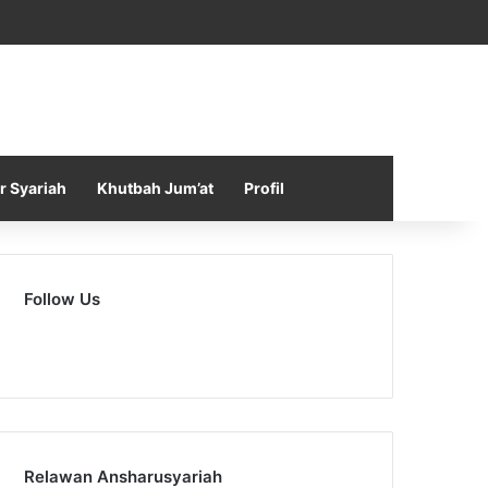
Facebook
X
YouTube
Instagram
Telegram
TikTok
WhatsApp
Log In
Random Article
Sidebar
r Syariah
Khutbah Jum’at
Profil
Follow Us
0
41,800
Fans
Subscribers
Relawan Ansharusyariah