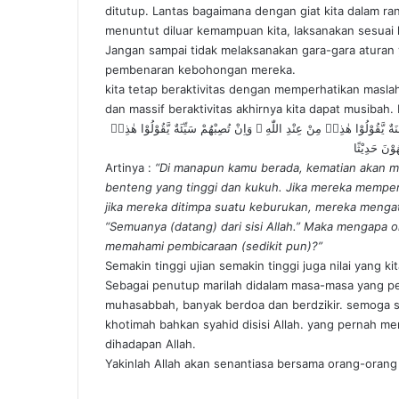
ditutup. Lantas bagaimana dengan giat kita dalam ra
menuntut diluar kemampuan kita, laksanakan sesua
Jangan sampai tidak melaksanakan gara-gara aturan y
pembenaran kebohongan mereka.
kita tetap beraktivitas dengan memperhatikan masla
dan massif beraktivitas akhirnya kita dapat musibah
َنَةٌ يَّقُوْلُوْا هٰذِهٖ مِنْ عِنْدِ اللّٰهِ ۚ وَاِنْ تُصِبْهُمْ سَيِّئَةٌ يَّقُوْلُوْا هٰذِهٖ
وْنَ حَدِيْثًا
Artinya :
“Di manapun kamu berada, kematian akan m
benteng yang tinggi dan kukuh. Jika mereka memperol
jika mereka ditimpa suatu keburukan, mereka mengat
“Semuanya (datang) dari sisi Allah.” Maka mengapa o
memahami pembicaraan (sedikit pun)?”
Semakin tinggi ujian semakin tinggi juga nilai yang k
Sebagai penutup marilah didalam masa-masa yang penuh
muhasabbah, banyak berdoa dan berdzikir. semoga 
khotimah bahkan syahid disisi Allah. yang pernah me
dihadapan Allah.
Yakinlah Allah akan senantiasa bersama orang-orang