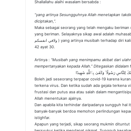
Shallallahu alaihi wasalam bersabda :
“yang artinya Sesungguhnya Allah menetapkan takdi
diciptakan,”.
Maka sebagai seorang yang telah mengaku beriman m
yang beriman. Selayaknya sikap awal adalah muhas
ولافي انفسكم ) yang artinya musibah terhadap diri kalian yakni lapar dan sakit. Allah berfirman dalam Qur’an Surat
42 ayat 30.
Artinya :
“Musibah yang menimpamu akibat dari ulahmu
mempertanyakan kepada Allah.” Ditegaskan didalam fi
َٰكَ لِلنَّاسِ رَسُولًا ۚ وَكَفَىٰ بِٱللَّهِ شَهِيدًا
Boleh jadi seseorang terpapar covid-19 karena kur
terkena virus. Dan ketika sudah ada gejala terkena
frustasi dan putus asa atau salah dalam mengantisi
Allah menentukan ajalnya.
Dan apabila kita terhindar daripadanya sungguh hal 
banyak-banyak berdoa memohon perlindungan kepada 
istighfar.
Apapun yang terjadi, sikap seorang mukmin dituntut
bersyukur ketika mendapat nikmat. Sungguh kesabara