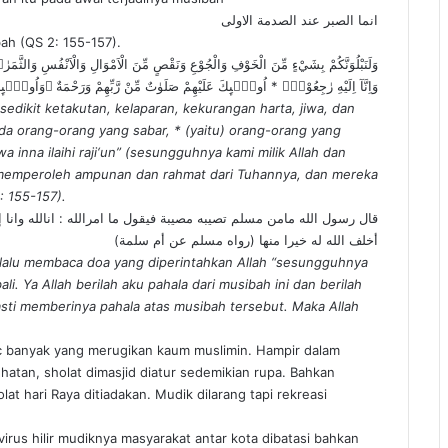
انما الصبر عند الصدمة الاولى
ah (QS 2: 155-157).
وَلَنَبْلُوَنَّكُمْ بِشَيْءٍ مِّنَ الْخَوْفِ وَالْجُوْعِ وَنَقْصٍ مِّنَ الْاَمْوَالِ وَالْاَنْفُسِ وَالثَّمَرٰتِۗ و
وَاِنَّآ اِلَيْهِ رٰجِعُوْنَۗ * اُولٰۤىِٕكَ عَلَيْهِمْ صَلَوٰتٌ مِّنْ رَّبِّهِمْ وَرَحْمَةٌ ۗوَاُولٰۤىِٕ
edikit ketakutan, kelaparan, kekurangan harta, jiwa, dan
a orang-orang yang sabar, * (yaitu) orang-orang yang
wa inna ilaihi raji‘un” (sesungguhnya kami milik Allah dan
g memperoleh ampunan dan rahmat dari Tuhannya, dan mereka
: 155-157).
قال رسول الله مامن مسلم تصيبه مصيبة فيقول ما امرالله : انالله وانا 
أخلف الله له خيرا منها (رواه مسلم عن أم سلمة)
 lalu membaca doa yang diperintahkan Allah “sesungguhnya
li. Ya Allah berilah aku pahala dari musibah ini dan berilah
pasti memberinya pahala atas musibah tersebut. Maka Allah
c banyak yang merugikan kaum muslimin. Hampir dalam
atan, sholat dimasjid diatur sedemikian rupa. Bahkan
lat hari Raya ditiadakan. Mudik dilarang tapi rekreasi
irus hilir mudiknya masyarakat antar kota dibatasi bahkan