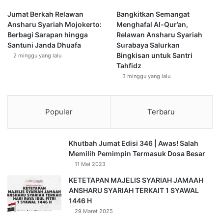
5
H
Jumat Berkah Relawan
Bangkitkan Semangat
Ansharu Syariah Mojokerto:
Menghafal Al-Qur’an,
Berbagi Sarapan hingga
Relawan Ansharu Syariah
Santuni Janda Dhuafa
Surabaya Salurkan
Bingkisan untuk Santri
2 minggu yang lalu
Tahfidz
3 minggu yang lalu
Populer
Terbaru
Khutbah Jumat Edisi 346 | Awas! Salah
Memilih Pemimpin Termasuk Dosa Besar
11 Mei 2023
KETETAPAN MAJELIS SYARIAH JAMAAH
ANSHARU SYARIAH TERKAIT 1 SYAWAL
1446 H
29 Maret 2025