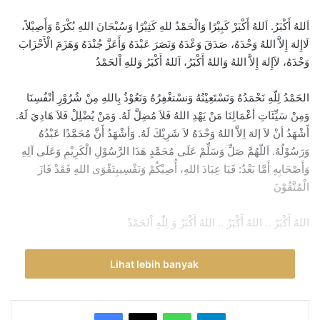
اَللهُ أَكْبَرُ. اَللهُ أَكْبَرْ كَبِيْرًا وَالْحَمْدُ للهِ كَثِيْرًا وَسُبْحَانَ اللهِ بُكْرَةً وَأَصِيْلاً،
لَاإِلهَ إِلاَّ اللهُ وَحْدَهُ، صَدَقَ وَعْدَهُ وَنَصَرَ عَبْدَهُ وَأَعَزَّ جُنْدَهُ وَهَزَمَ الْأَحْزَابَ
وَحْدَهُ، لاَإِلهَ إِلاَّ اللهُ وَاللهُ أَكْبَرُ، اَللهُ أَكْبَرُ وَللهِ اْلحَمْدُ
الحَمْدُ لِلّهِ نَحْمَدُهُ وَنَسْتَعِيْنُهُ وَنسْتغْفِرُهُ وَنَعُوْذُ بِاللهِ مِنْ شُرُوْرِ أنْفُسِنَا
وَمِنْ سَيِّئَاتِ أعْمَالِنَا مَنْ يَهْدِ اللهُ فَلاَ مُضِلَّ لَهُ. وَمَنْ يُضْلِلْ فَلاَ هَادِيَ لَهُ.
أَشْهَدُ أنْ لاَ إلهَ اِلاَّ اللهُ وَحْدَهُ لاَ شَرِيْكَ لَهُ. وَأشْهَدُ أَنَّ مُحَمَّدًا عَبْدُهُ
وَرَسُوْلُهُ. اَللّهُمَّ صَلِّ وَسَلِّمْ عَلَى مُحَمَّدٍ هَذَا الرَّسُوْلِ الْكَرِيْمِ وَعَلَى آلِهِ
وَأَصْحَابِهِ أَمَّا بَعْدُ: فَيَا عِبَادَ اللهِ، أُصِيْكُمْ وَنَفْسِيبِتَقْوَى اللهِ فَقَدْ فَازَ
الْمُتَّقُوْنَ
اللهُ أَكْبَرُ .. اللهُ أَكْبَرُ .. اللهُ أَكْبَرُ وَ لِلّٰهِ اْلحَمْدُ
Lihat lebih banyak
Di hari raya ini, Dengan segala keikhlasan, mari kita sambut
kemenangan yang hakiki. Kemenangan yang tidak saja
WhatsApp
Telegram