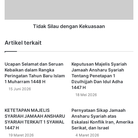
A
i
Dengan berharap atas taufik serta hidayah-Nya
R
l
I
a
harapannya Puasa Ramadhan kita tidak berhenti menjadi
A
u
Tidak Silau dengan Kekuasaan
ritual ibadah yang formalitas individu yang mengikuti rukun
H
d
syariat semata, melainkan menjadikan kemenangan yang
J
e
Artikel terkait
hakiki dan terbentuknya umat Islam berkualitas tampil
A
n
sebagai pemenang dengan predikat sebagai hamba yang
M
g
A
a
bertakwa di muka bumi Alloh ini.
A
Ucapan Selamat dan Seruan
Keputusan Majelis Syariah
n
Kebaikan dalam Rangka
Jamaah Ansharu Syariah
H
K
Taqabbalallahu minna wa minkum shiyamana wa
Peringatan Tahun Baru Islam
Tentang Penetapan 1
A
e
shiyamakum.
1 Muharram 1448 H
Selamat Idul Fitri 1445 H
Dzulhijjah Dan Idul Adha
.
N
k
1447 H
15 Juni 2026
S
u
18 Mei 2026
H
Semoga Allah Subhanahu wa ta’ala mengampuni semua
a
A
s
kesalahan kita, menerima puasa, dan semua amal ibadah
R
a
KETETAPAN MAJELIS
Pernyataan Sikap Jamaah
kita pada hari yang suci ini serta mudah-mudahan kita
U
SYARIAH JAMAAH ANSHARU
Ansharu Syariah atas
a
semua senantiasa dalam bimbingan Allah sehingga mampu
SYARIAH TERKAIT 1 SYAWAL
Eskalasi Konflik Iran, Amerika
S
n
menjadi pribadi-pribadi yang bertakwa.
1447 H
Serikat, dan Israel
Y
A
19 Maret 2026
4 Maret 2026