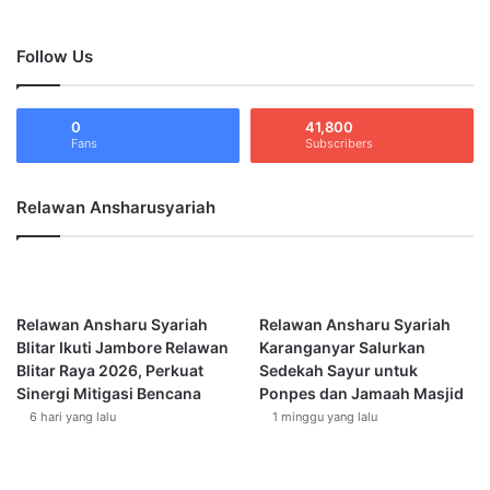
R
تقبل الله صيامكم وقيامكم وصالح الأعمال، عيدكم مبارك وكل عام
I
وأنتم بخير وصحة وعافية، أنتم ومن تحبون جميعًا بإذن الله تعالى
Follow Us
A
H
T
idul fitri 1445 H
jamaah ansharu syariah
E
0
41,800
Fans
Subscribers
R
ustadz Mochammad Achwan
K
A
Relawan Ansharusyariah
I
T
1
S
Y
Relawan Ansharu Syariah
Relawan Ansharu Syariah
A
Blitar Ikuti Jambore Relawan
Karanganyar Salurkan
W
Blitar Raya 2026, Perkuat
Sedekah Sayur untuk
A
Sinergi Mitigasi Bencana
Ponpes dan Jamaah Masjid
L
6 hari yang lalu
1 minggu yang lalu
1
4
4